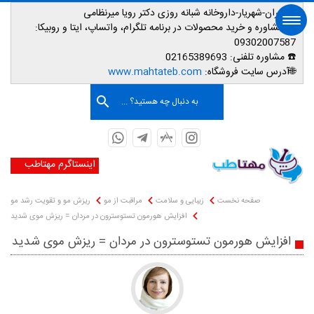
📌تهران-شهریار-داروخانه شبانه روزی دکتر رویا میرنظامی
📱
مشاوره و خرید محصولات در برنامه تلگرام، واتساپ، ایتا و روبیکا:
09302007587
☎️ مشاوره تلفنی:
02165389693
صفحه اصلی
🌐آدرس سایت فروشگاه:
www.mahtateb.com
به دنبال چه هستید؟ ...
اینستاگرم مهتاطب
صفحه نخست
زیبایی و سلامت
مراقبت از مو
ریزش مو و تقویت رشد مو
افزایش هورمون تستوسترون در مردان = ریزش موی شدید
افزایش هورمون تستوسترون در مردان = ریزش موی شدید