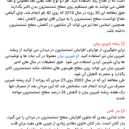
است که از نعناع زیاد استفاده کنید. هر دو نوع نعنا، یعنی نعنا معمولی و نعنا
فلفلی می توانند به طور مستقیم روی سطح تستسترون بدن تاثیر بگذارند.
طبق مطالعه ای 30 روزه در سال 2010 که روی 42 نفر انجام شد، چای گیاهی
نعناع توانست سطح تستسترون را به میزان قابل توجهی کاهش دهد.
همچنین اسانس نعنا نیز می تواند اثر مشابهی در کاهش سطح تستسترون
داشته باشد.
2) ریشه شیرین بیان:
برای جلوگیری از عوارض افزایش تستسترون در مردان می توانید از ریشه
شیرین بیان نیز استفاده کنید. از
معمولا در آب نبات ها و نوشیدنی
شیرین بیان
ها برای شیرین کردن استفاده می شود. طبق تحقیقات در سال های اخیر
شیرین بیان می تواند روی سطح هورمون های مختلف مانند تستسترون تاثیر
بگذارد و منجر به کاهش آن شود.
طی مطالعه ای که در سال 2003 روی 25 مردی که روزانه 7 گرم ریشه شیرین
مصرف می کردند انجام شد، مشخص شد که این مردان بعد از مصرف تنها
یک هفته ریشه شیرین بیان با کاهش 26 درصد سطح تستسترون مواجه
شدند.
3) بذر کتان:
ماده غذایی بعدی که جلوی افزایش سطح تستسترون در مردان را می گیرد،
بذر کتان است. بذر کتان حاوی مقادیر زیادی از چربی های مفید برای قلب