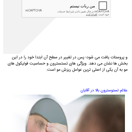
مهتاطب از طریق
برنامه واتس اپ-ایتا و روبیکا : 09302007587
خرید تلفنی: 02165389693
نقش هورمون تستسترون در ریزش موی آقایان
هورمون تستسترون که به آن
DHT
نیز گفته می شود، در بدن توسط آنزیمی
به نام 5-آلفا ردوکتاز ساخته می شود. هورمون مشابه تستسترون نیز در زنان
DHEA
نام دارد. به طور کلی هورمون تستسترون در پوست،
فولیکول های مو
و پروستات یافت می شود؛ پس در تغییر در سطح آن ابتدا خود را در این
بخش ها نشان می دهد. ویژگی های تستسترون و حساسیت فولیکول های
مو به آن یکی از اصلی ترین عوامل ریزش مو است.
علائم تستوسترون بالا در آقایان