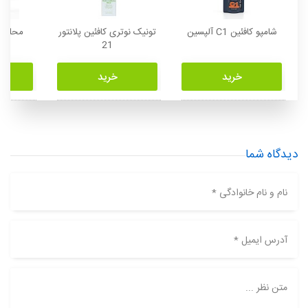
شامپو کافئین C1 آلپسین
تونيک نوتری کافئین پلانتور
21
درص
خرید
خرید
دیدگاه شما
نام و نام خانوادگی *
آدرس ایمیل *
متن نظر ...