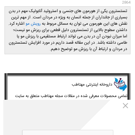
2864
تستسترون یکی از هورمون های جنسی و استروئید آنابولیک مهم در بدن
بسیاری از جانداران از جمله انسان به ویژه در مردان است. از مهم ترین
نقش های این هورمون می توان به مسائل مربوط به
اشاره کرد.
رویش مو
داشتن سطوح بالایی از تستسترون دلیل قطعی برای ریزش مو نیست؛
اما میزان نبودن آن در بدن می تواند ارتباط مستقیمی با ریزش مو یا
طاسی داشته باشد. در این مقاله قصد داریم در مورد افزایش تستسترون
در مردان و ارتباط آن با ریزش مو توضیح دهیم.
​داروخانه اینترنتی مهتاطب
تمامی محصولات معرفی شده در مقالات مجله مهتاطب متعلق به سایت
داروخانه اینترنتی مهتاطب(داروخانه شبانه روزی دکتر رویا میرنظامی) می
باشد و شما عزیزان میتوانید کلیه محصولات مورد نیاز خود را از طریق
مراجعه به سایت مهتاطب به آدرس
www.mahtateb.com
خریداری
نمائید.
مشاوره درمانی و خرید
محصولات درمان ریزش موی شدید
از داروخانه