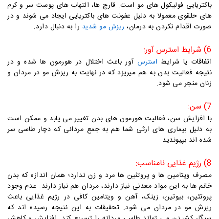
باکتریایی فولیکول های مو است. قارچ ها، التهاب های پوست سر و کرم
های حلقوی معمولا به دلیل عفونت های باکتریایی ایجاد می شوند و در
صورت اقدام نکردن به درمان،
را به دنبال دارد.
ریزش مو شدید
6) شرایط استرس آور:
اتفاقات یا شرایط
آور باعث اختلال در هورمون ها شده و در
استرس
نتیجه فعالیت بدن به هم میریزد که در نهایت به ریزش مو در مردان و
زنان منجر می شود.
7) سن:
با افزایش سن، فعالیت هورمون های بدن تغییر می یابد و ممکن است
به دلیل بیماری های ارثی شما هم به جمع مردانی که دچار طاسی سر
شده اند بپیوندید.
8) رژیم غذایی نامناسب:
مصرف ویتامین ها و پروتئین ها مرد و زن ندارد؛ همان اندازه که بدن
خانم ها به این مواد معدنی نیاز دارند، مردان هم نیاز دارند. عدم وجود
پروتئین، بیوتین، زینک، آهن و ویتامین کافی در رژیم غذایی باعث
ریزش مو در مردان می شود. تحقیقات به این نتیجه رسیده اند که
سیگار کشیدن می تواند طاسی مردانه را تسریع کند. افزایش و کاهش