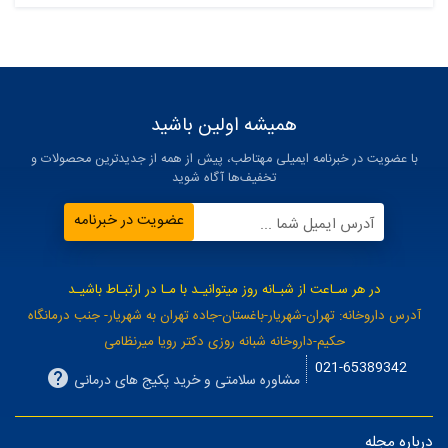
همیشه اولین باشید
با عضویت در خبرنامه ایمیلی مهتاطب، پیش از همه از جدیدترین محصولات و
تخفیف‌ها آگاه شوید
عضویت در خبرنامه
آدرس ایمیل شما ...
در هر سـاعت از شبـانه روز میتوانیـد با مـا در ارتبـاط باشیـد
آدرس داروخانه: تهران-شهریار-باغستان-جاده تهران به شهریار- جنب درمانگاه
حکیم-داروخانه شبانه روزی دکتر رویا میرنظامی
021-65389342
مشاوره سلامتی و خرید پکیج های درمانی
درباره مجله