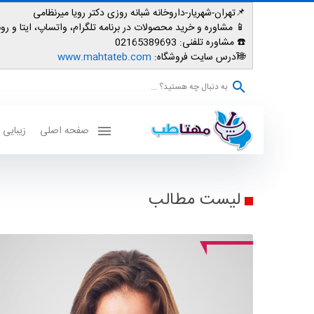
📌تهران-شهریار-داروخانه شبانه روزی دکتر رویا میرنظامی
📱
مشاوره و خرید محصولات در برنامه تلگرام، واتساپ، ایتا و روبیکا: 007587
☎️ مشاوره تلفنی:
02165389693
🌐آدرس سایت فروشگاه:
www.mahtateb.com
به دنبال چه هستید؟ ...
صفحه اصلی
زیبایی
لیست مطالب