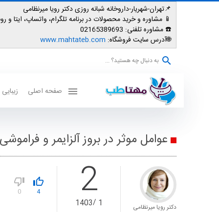
📌تهران-شهریار-داروخانه شبانه روزی دکتر رویا میرنظامی
📱
مشاوره و خرید محصولات در برنامه تلگرام، واتساپ، ایتا و روبیکا: 007587
☎️ مشاوره تلفنی:
02165389693
🌐آدرس سایت فروشگاه:
www.mahtateb.com
به دنبال چه هستید؟ ...
صفحه اصلی
زیبایی
عوامل موثر در بروز آلزایمر و فراموشی
2
0
4
1403
1
دکتر رویا میرنظامی