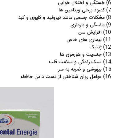
6) خستگی و اختلال خوابی
7) کمبود برخی ویتامین ها
8) مشکلات جسمی مانند تیروئید و کلیوی و کبد
9) یائسگی و بارداری
10) افزایش سن
11) بیماری های خاص
12) ژنتیک
13) جنسیت و هورمون ها
14) سبک زندگی و سلامت قلب
15) بیهوشی و ضربه به سر
16
) عوامل روان شناختی از دست دادن حافظه