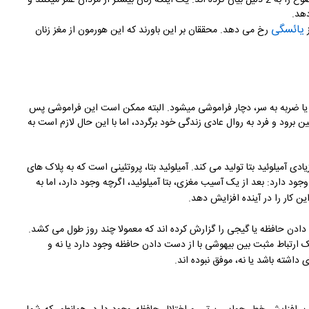
بروز آلزایمر در زنان بیشتر از مردان رخ میدهد. دانشمندان این موضوع را به 2 دلیل بیان کرده اند. یک اینکه زنان بیشتر از مردان عمر میکنند و
دهد.
یائسگی
ز
رخ می دهد.
محققان بر این باورند که این هورمون از مغز زنان
و یا ضربه به سر، دچار فراموشی میشود. البته ممکن است این فراموشی پس
بین برود و فرد به روال عادی زندگی خود برگردد، اما با این حال لازم است به
ی آمیلوئید بتا تولید می کند.
آمیلوئید بتا،
پروتئینی است که به پلاک های
ود دارد: بعد از یک آسیب مغزی، بتا آمیلوئید، اگرچه وجود دارد، اما به
 کار را در آینده افزایش دهد.
 دادن حافظه یا گیجی را گزارش کرده­ اند که معمولا چند روز طول می­ کشد.
یک ارتباط مثبت بین بیهوشی با از دست دادن حافظه وجود دارد یا نه و
اشته باشد یا نه، موفق نبوده ­اند.