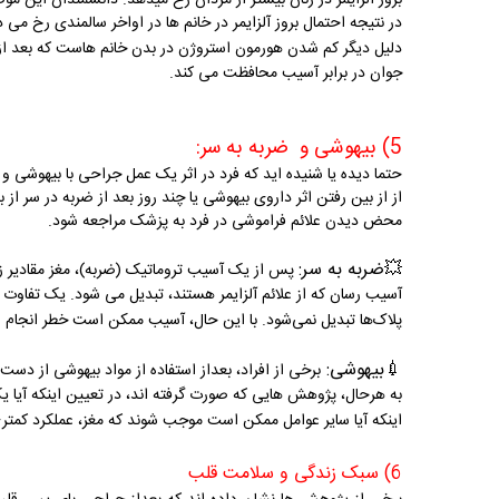
در نتیجه احتمال بروز آلزایمر در خانم ها در اواخر سالمندی رخ می 
دلیل دیگر کم شدن هورمون استروژن در بدن خانم هاست که بعد ا
جوان در برابر آسیب محافظت می کند.
5) بیهوشی و ضربه به سر:
حتما دیده یا شنیده اید که فرد در اثر یک عمل جراحی با بیهوشی 
از از بین رفتن اثر داروی بیهوشی یا چند روز بعد از ضربه در سر از 
محض دیدن علائم فراموشی در فرد به پزشک مراجعه شود.
💥
ضربه به سر:
پس از یک آسیب تروماتیک (ضربه)، مغز مقادیر زیاد
آسیب رسان که از علائم آلزایمر هستند، تبدیل می شود.
یک تفاوت وج
پلاک‌ها
تبدیل نمی‌شود.
با این حال، آسیب ممکن است خطر انجام این
💉
بیهوشی:
برخی از افراد، بعداز استفاده از مواد بیهوشی از دست
به هرحال، پژوهش­ هایی که صورت گرفته­ اند، در تعیین اینکه آیا 
اینکه آیا سایر عوامل ممکن است موجب شوند که مغز، عملکرد کمتری د
6) سبک زندگی و سلامت قلب