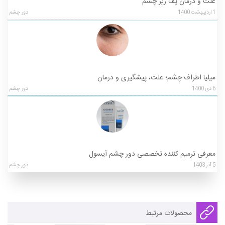
علت و درمان پف زیر چشم
1
اردیبهشت
1400
دور چشم
میلیا اطراف چشم؛ علت، پیشگیری و درمان
6
دی
1400
دور چشم
معرفی ترمیم کننده تخصصی دور چشم آیسول
5
آذر
1403
دور چشم
محصولات مرتبط