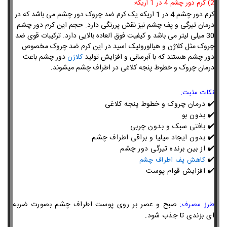
2) کرم دور چشم 4 در 1 اریکه:
کرم دور چشم 4 در 1 اریکه یک کرم ضد چروک دور چشم می باشد که در
درمان تیرگی و پف چشم نیز نقش پررنگی دارد. حجم این کرم دور چشم
30 میلی لیتر می باشد و کیفیت فوق العاده بالایی دارد. ترکیبات قوی ضد
چروک مثل کلاژن و هیالورونیک اسید در این کرم ضد چروک مخصوص
دور چشم هستند که با آبرسانی و افزایش تولید
دور چشم باعث
کلاژن
درمان چروک و خطوط پنجه کلاغی در اطراف چشم میشوند.
نکات مثبت:
✔️ درمان چروک و خطوط پنجه کلاغی
✔️ بدون بو
✔️ بافتی سبک و بدون چربی
✔️ بدون ایجاد میلیا و براقی اطراف چشم
✔️
از بین برنده تیرگی دور چشم
✔️
کاهش پف اطراف چشم
✔️
افزایش قوام پوست
صبح و عصر بر روی پوست اطراف چشم بصورت ضربه
طرز مصرف:
ای بزندی تا جذب شود.