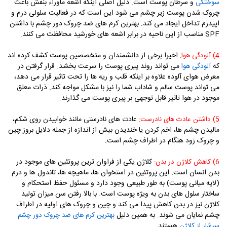
و سرطان پوست است. دلیل اصلی اینکه اشعه ماوراء بنفش باعث
سوختگی
چروک شدن پوست زیر چشم می شود این است که در فعالیت سلولی درم و
اپیدرم تداخل ایجاد می کند. بهترین کرم های ضد چروک دور چشم با داشتن
SPF
مناسب از این ناحیه در برابر اشعه های خورشید محافظت می کنند.
اخیرا برخی از دانشمندان و متخصصین پوست کشف کرده اند
4) آلودگی هوا:
که
می تواند روند پیری پوست را سرعت بخشد. قرار گرفتن در
آلودگی هوا
معرض هوای آلوده علاوه بر اینکه قلب و ریه ها را تحت تاثیر قرار می دهد،
می تواند پوست سالم و شاداب شما را نیز با مشکل مواجه کند. ذرات معلق
موجود در هوا تاثیر قابل توجهی بر پیری پوست می گذارند.
عادت های نادرستی مانند خوابیدن روی شکم،
5) داشتن عادت های نادرست:
مالیدن چشم ها، اخم کردن یا خندیدن بیش از اندازه از جمله دلایل بروز چین
و چروک زود هنگام در اطراف چشم است.
کلاژن یکی از فراوان ترین پروتئین های موجود در
6) کاهش کلاژن در بدن:
بدن انسان است. این پروتئین در استخوان ها، ماهیچه ها، تاندول ها و درم
(لایه میانی پوست) به طور طبیعی وجود دارد و مسئول حفظ استحکام و
ساختار سلول های بدن به ویژه پوست است. با بالا رفتن سن میزان تولید
کلاژن نیز در بدن کاهش پیدا می کند و چین و چروک های اولیه در اطراف
چشم نمایان می شوند. به همین دلیل
بهترین کرم های ضد چروک دور چشم
هستند.
سرشار از کلاژن