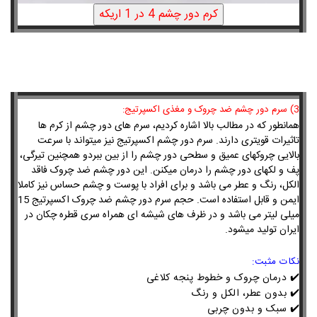
3) سرم دور چشم ضد چروک و مغذی اکسپرتیج:
همانطور که در مطالب بالا اشاره کردیم، سرم های دور چشم از کرم ها
تاثیرات قویتری دارند. سرم دور چشم اکسپرتیج نیز میتواند با سرعت
بالایی چروکهای عمیق و سطحی دور چشم را از بین ببردو همچنین تیرگی،
پف و لکهای دور چشم را درمان میکنن. این دور چشم ضد چروک فاقد
الکل، رنگ و عطر می باشد و برای افراد با پوست و چشم حساس نیز کاملا
ایمن و قابل استفاده است. حجم سرم دور چشم ضد چروک اکسپرتیج 15
میلی لیتر می باشد و در ظرف های شیشه ای همراه سری قطره چکان در
ایران تولید میشود.
نکات مثبت:
✔️ درمان چروک و خطوط پنجه کلاغی
✔️ بدون عطر، الکل و رنگ
✔️ سبک و بدون چربی