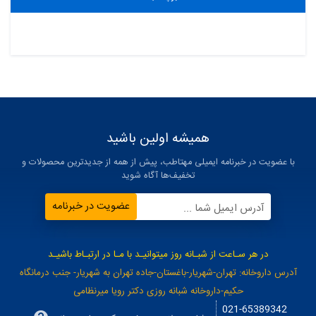
همیشه اولین باشید
با عضویت در خبرنامه ایمیلی مهتاطب، پیش از همه از جدیدترین محصولات و
تخفیف‌ها آگاه شوید
عضویت در خبرنامه
آدرس ایمیل شما ...
در هر سـاعت از شبـانه روز میتوانیـد با مـا در ارتبـاط باشیـد
آدرس داروخانه: تهران-شهریار-باغستان-جاده تهران به شهریار- جنب درمانگاه
حکیم-داروخانه شبانه روزی دکتر رویا میرنظامی
021-65389342