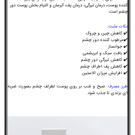
کننده پوست، درمان تیرگی، درمان پف، آبرسان و التیام بخش پوست دور
چشم است.
نکات مثبت:
✔️ کاهش چین و چروک
✔️مرطوب کننده دور چشم
✔️ جوانساز
✔️ بافت سبک و ابریشمی
✔️
کاهش تیرگی دور چشم
✔️
کاهش پف اطراف چشم
✔️
افزایش میزان الاستین
صبح و شب بر روی پوست لطرلف چشم بصورت ضربه
طرز مصرف:
ای بزندی تا جذب شود.