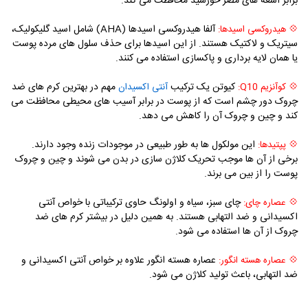
برابر اشعه های مضر خورشید محافظت می کند.
آلفا هیدروکسی اسیدها (
AHA
) شامل اسید گلیکولیک،
💠 هیدروکسی اسیدها:
سیتریک و لاکتیک هستند. از این اسیدها برای حذف سلول های مرده پوست
یا همان لایه برداری و پاکسازی استفاده می کنند.
کیوتن یک ترکیب
مهم در بهترین کرم های ضد
💠 کوآنزیم
Q10
:
آنتی اکسیدان
چروک دور چشم است که از پوست در برابر آسیب های محیطی محافظت می
کند و چین و چروک آن را کاهش می دهد.
این مولکول ها به طور طبیعی در موجودات زنده وجود دارند.
💠 پپتیدها:
برخی از آن ها موجب تحریک کلاژن سازی در بدن می شوند و چین و چروک
پوست را از بین می برند.
چای سبز، سیاه و اولونگ حاوی ترکیباتی با خواص آنتی
💠 عصاره چای:
اکسیدانی و ضد التهابی هستند. به همین دلیل در بیشتر کرم های ضد
چروک از آن ها استفاده می شود.
عصاره هسته انگور علاوه بر خواص آنتی اکسیدانی و
💠 عصاره هسته انگور:
ضد التهابی، باعث تولید کلاژن می شود.