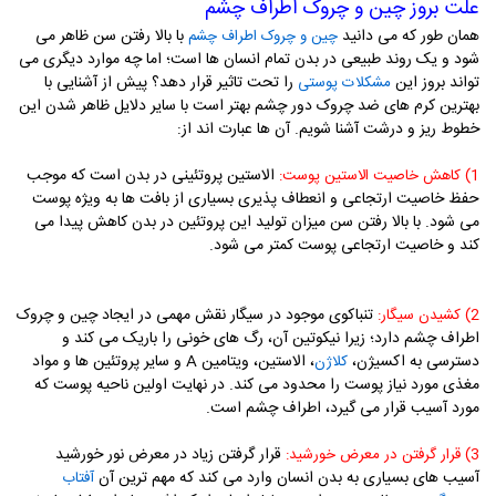
علت بروز چین و چروک اطراف چشم
همان طور که می دانید
با بالا رفتن سن ظاهر می
چین و چروک اطراف چشم
شود و یک روند طبیعی در بدن تمام انسان ها است؛ اما چه موارد دیگری می
تواند بروز این
را تحت تاثیر قرار دهد؟ پیش از آشنایی با
مشکلات پوستی
بهترین کرم های ضد چروک دور چشم بهتر است با سایر دلایل ظاهر شدن این
خطوط ریز و درشت آشنا شویم. آن ها عبارت اند از:
الاستین پروتئینی در بدن است که موجب
1) کاهش خاصیت الاستین پوست:
حفظ خاصیت ارتجاعی و انعطاف پذیری بسیاری از بافت ها به ویژه پوست
می شود. با بالا رفتن سن میزان تولید این پروتئین در بدن کاهش پیدا می
کند و خاصیت ارتجاعی پوست کمتر می شود.
تنباکوی موجود در سیگار نقش مهمی در ایجاد چین و چروک
2) کشیدن سیگار:
اطراف چشم دارد؛ زیرا نیکوتین آن، رگ های خونی را باریک می کند و
دسترسی به اکسیژن،
، الاستین، ویتامین
A
و سایر پروتئین ها و مواد
کلاژن
مغذی مورد نیاز پوست را محدود می کند. در نهایت اولین ناحیه پوست که
مورد آسیب قرار می گیرد، اطراف چشم است.
قرار گرفتن زیاد در معرض نور خورشید
3) قرار گرفتن در معرض خورشید:
آسیب های بسیاری به بدن انسان وارد می کند که مهم ترین آن
آفتاب