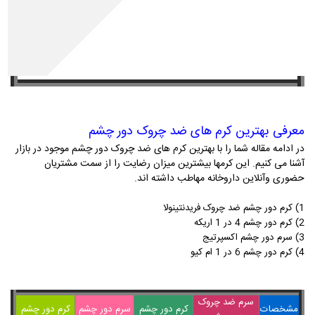
🌟
لطفا برای انتخاب محصول مناسب ابتدا مقاله را کامل و دقیق مطالعه کنید.
خرید محصولات از داروخانه مهتاطب از طریق ایتا-روبیکا و واتساپ:
09302007587
معرفی بهترین کرم های ضد چروک دور چشم
در ادامه مقاله شما را با بهترین کرم های ضد چروک دور چشم موجود در بازار
آشنا می کنیم. این کرمها بیشترین میزان رضایت را از سمت مشتریان
حضوری وآنلاین داروخانه مهاطب داشته اند.
1) کرم دور چشم ضد چروک فریدنتینولا
2) کرم دور چشم 4 در 1 اریکه
3) سرم دور چشم اکسپرتیج
4) کرم دور چشم 6 در 1 ام کیو
سرم ضد چروک
مشخصات
کرم دور چشم
سرم دور چشم
کرم دور چشم