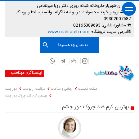
📌تهران-شهریار-داروخانه شبانه روزی دکتر رویا میرنظامی
📱
مشاوره و خرید محصولات در برنامه تلگرام، واتساپ، ایتا و روبیکا:
09302007587
☎️ مشاوره تلفنی:
02165389693
صفحه اصلی
🌐آدرس سایت فروشگاه:
www.mahtateb.com
به دنبال چه هستید؟ ...
اینستاگرم مهتاطب
صفحه نخست
زیبایی و سلامت
مراقبت از پوست
دور چشم
بهترین کرم ضد چروک دور چشم
بهترین کرم ضد چروک دور چشم