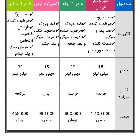
دور چشم
محصول
4 در 1 اریکه
اکسپرتیج آردن
6 در 1 ام کیو
فریدن
✔️ضد چروک
✔️ضد چروک
✔️مرطوب کننده
✔️مرطوب کننده
✔️ضد چروک
✔️ضد چروک
✔️افزایش
✔️ضد پف و
✔️
مرطوب کننده
✔️
مرطوب کننده
تاثیرات
خاصیت
تیرگی
✔️
درمان تیرگی
✔️
درمان تیرگی
ارتجاعی
✔️سفت کننده
و پف چشم
و پف چشم
✔️
درمان تیرگی
پوست دور چشم
و پف چشم
15
30
15
30
حجم
میلی لیتر
میلی لیتر
میلی لیتر
میلی لیتر
کشور
فرانسه
فرانسه
ایران
فرانسه
سازنده
458.000
983.000
800.000
1.100.000
قیمت
تومان
تومان
تومان
تومان