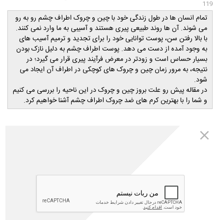
119
تمام انسان ها در طول زندگی خود با چین و چروک اطراف چشم رو به رو
می شوند. آن ها روند طبیعی پیری هستند و آسیبی به ما وارد نمی کنند.
با بالا رفتن سن، پوست توانایی خود را برای تجدید و ترمیم آسیب های
به وجود آمده از دست می دهد. پوست اطراف چشم به دلیل نازک بودن
بسیار حساس است و زودتر در معرض فرآیند پیری قرار می گیرد؛ در
نتیجه، به مرور زمان چین و چروک های کوچکی در اطراف آن ایجاد می
شود.
در مقاله پیش رو علت بروز چین و چروک در این ناحیه را بررسی می کنیم
و شما را با بهترین کرم های ضد چروک اطراف چشم آشنا خواهیم کرد.
​داروخانه اینترنتی مهتاطب
تمامی محصولات معرفی شده در مقالات مجله مهتاطب متعلق به سایت
داروخانه اینترنتی مهتاطب(داروخانه شبانه روزی دکتر رویا میرنظامی) می
باشد و شما عزیزان میتوانید کلیه محصولات مورد نیاز خود را از طریق
مراجعه به سایت مهتاطب به آدرس
www.mahtateb.com
خریداری
نمائید.