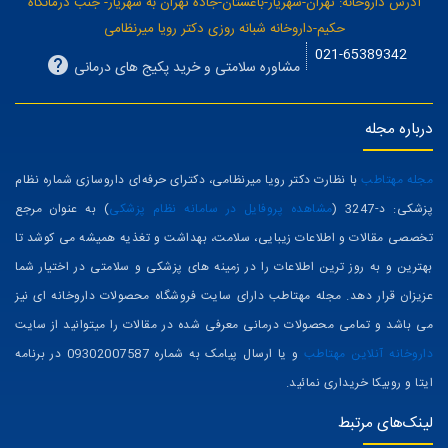
آدرس داروخانه: تهران-شهریار-باغستان-جاده تهران به شهریار- جنب درمانگاه
حکیم-داروخانه شبانه روزی دکتر رویا میرنظامی
021-65389342
مشاوره سلامتی و خرید پکیج های درمانی
درباره مجله
مجله مهتاطب
با نظارت دکتر رویا میرنظامی، دکترای حرفه‌ای داروسازی شماره نظام
پزشکی: د-3247 (
مشاهده پروفایل در سامانه نظام پزشکی
) به عنوان مرجع
تخصصی مقالات و اطلاعات زیبایی، سلامت، بهداشت و تغذیه همیشه می کوشد تا
بهترین و به روز ترین اطلاعات را در زمینه های پزشکی و سلامتی در اختیار شما
عزیزان قرار دهد. مجله مهتاطب دارای سایت فروشگاه محصولات داروخانه ای نیز
می باشد و تمامی محصولات درمانی معرفی شده در مقالات را میتوانید از سایت
داروخانه آنلاین مهتاطب
و یا ارسال پیامک به شماره 09302007587 در برنامه
ایتا و روبیکا خریداری نمائید.
لینک‌های مرتبط