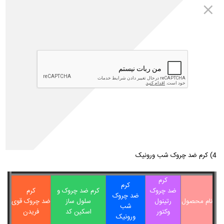
نمائید.
لطفا برای انتخاب محصول مناسب ابتدا مقاله را کامل و دقیق مطالعه کنید.
معرفی بهترین کرم های حاوی کلاژن
حال که می دانیم کلاژن چیست و چه تاثیری بر روی قسمت های مختلف
بدن به ویژه پوست صورت دارد؛ بهتر است در مورد کرم های حاوی کلاژن نیز
اطلاعاتی داشته باشیم. در ادامه شما را با بهترین محصولات موجود در بازار که
می توانند کلاژن مورد نیاز پوست شما را تامین کنند آشنا می کنیم.
1) کرم ضد چروک رتینول وکتور
2)
کرم ضد چروک قوی فریدن
3) کرم ضد چروک و سلول ساز اسکین کد
4)
کرم ضد چروک شب ورونیک
کرم
کرم
ضد چروک
کرم ضد چروک و
کرم
ضد چروک
نام محصول
رتینول
سلول ساز
ضد چروک قوی
شب
وکتور
اسکین کد
فریدن
ورونیک