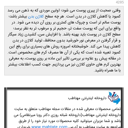
4285
وقتی صحبت از پیری پوست می شود؛ اولین موردی که به ذهن می رسد
کمبود یا کاهش کلاژن در بدن است. هر چه سطح
بیشتر باشد؛
کلاژن بدن
پوست سالم ‌تر است و چروک‌ های کمتری بر روی آن دیده می‌ شود. در
واقع برای این که پوست سفت‌ تر، حجیم ‌تر و مرطوب ‌تر به نظر برسد؛
سطح کلاژن در پوست باید بهینه باشد. با افزایش سن، کشیدن زیاد سیگار
و قرار گرفتن در معرض نور خورشید بدون محافظ، تولید کلاژن در بدن
کاهش پیدا می کند. خوشبختانه امروزه روش های بسیاری برای رفع این
کمبود تعبیه شده است که یکی از آن ها مصرف کرم های مخصوص است.
در مقاله پیش رو علاوه بر بررسی تاثیر این ماده بر روی پوست، به معرفی
بهترین کرم های حاوی کلاژن نیز می پردازیم. جهت کسب اطلاعات بیشتر
با ما همراه باشید.
​داروخانه اینترنتی مهتاطب
تمامی محصولات معرفی شده در مقالات مجله مهتاطب متعلق به سایت
داروخانه اینترنتی مهتاطب(داروخانه شبانه روزی دکتر رویا میرنظامی) می
باشد و شما عزیزان میتوانید کلیه محصولات مورد نیاز خود را از طریق
مراجعه به سایت مهتاطب به آدرس
www.mahtate.com
خریداری