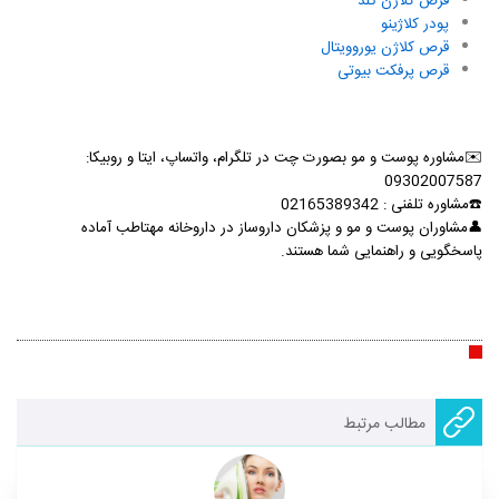
قرص کلاژن گلد
پودر کلاژینو
قرص کلاژن یوروویتال
قرص پرفکت بیوتی
✉️مشاوره پوست و مو بصورت چت در
تلگرام، واتساپ،
ایتا و روبیکا:
09302007587
☎
مشاوره تلفنی : 02165389342
👤مشاوران پوست و مو و پزشکان داروساز در داروخانه مهتاطب آماده
پاسخگویی و راهنمایی شما هستند.
مطالب مرتبط