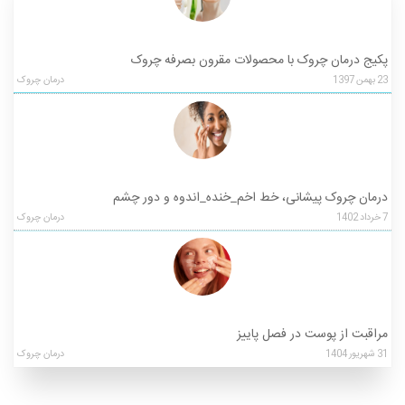
پکیج درمان چروک با محصولات مقرون بصرفه چروک
23
بهمن
1397
درمان چروک
درمان چروک پیشانی، خط اخم_خنده_اندوه و دور چشم
7
خرداد
1402
درمان چروک
مراقبت از پوست در فصل پاییز
31
شهریور
1404
درمان چروک