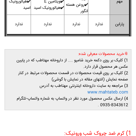
مهم
✔️
ویتامین E
✔️
هیالورونیک
✔️روغن هسته
✔️
هیالورونیک اسید
اسید
انگور
پارابن
ندارد
ندارد
ندارد
ندارد
📎خرید محصولات معرفی شده:
1) کلیک بر روی دکمه خرید شامپو .... از داروخانه مهتاطب که در پایین
عکس هر محصول قرار دارد.
2) کلیک بر روی قیمت محصولات در قسمت محصولات مرتبط در کنار
صفحه نمایش (انتهای مقاله در نمایش با گوشی)
3) مراجعه به سایت داروخانه اینترنتی مهتاطب به آدرس
www.mahtateb.com
4) ارسال عکس محصول مورد نظر در واتساپ به شماره واتساپ-تلگرام
8343612-0935 .
1) کرم ضد چروک شب ورونیک: