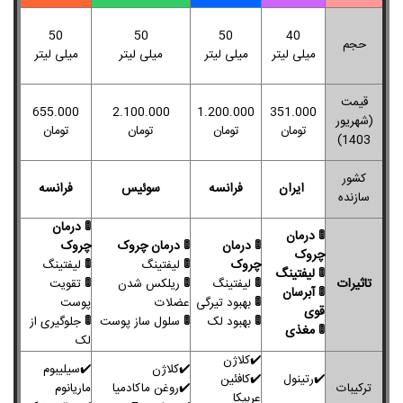
50
50
50
40
حجم
میلی لیتر
میلی لیتر
میلی لیتر
میلی لیتر
قیمت
655.000
2.100.000
1.200.000
351.000
(شهریور
تومان
تومان
تومان
تومان
1403)
کشور
ایران
فرانسه
سوئیس
فرانسه
سازنده
🚦 درمان
🚦 درمان
🚦 درمان
🚦 درمان چروک
چروک
چروک
چروک
🚦
🚦
لیفتینگ
لیفتینگ
🚦 لیفتینگ
تاثیرات
🚦
🚦
🚦
لیفتینگ
ریلکس شدن
تقویت
🚦 آبرسان
🚦
بهبود تیرگی
عضلات
پوست
قوی
🚦
🚦
🚦
بهبود لک
سلول ساز پوست
جلوگیری از
🚦 مغذی
لک
✔️کلاژن
✔️کلاژن
✔️
سیلیبوم
✔️رتینول
✔️کافئین
ترکیبات
✔️روغن ماکادمیا
ماریانوم
عربیکا