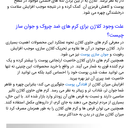
دار به نظر برسد. کلاژن به از بین بردن لکه های خشکی موجود در سطح
پوست و کاهش قرمزی آن کمک کرده و در نتیجه موجب افزایش سلامت و
درخشندگی چهره می شود.
علت وجود کلاژن برای کرم های ضد چروک و جوان ساز
چیست؟
در معرفی کرم های حاوی کلاژن نحوه عملکرد این محصولات اهمیت بسیاری
دارد. کلاژن موجود در آن ها علاوه بر تحریک کلاژن سازی، موجب افزایش
رطوبت و
نیز می شود.
جوان سازی پوست
همچنین کرم های دارای کلاژن خاصیت ارتجاعی پوست را بیشتر کرده و یک
نرم کننده قوی به شمار می آیند. در واقع با خرید محصولات این چنینی نه تنها
می توانید سفت شدن پوست خود را احساس کنید بلکه می توانید از
خاصیت ضد پیری آن نیز بهره ببرید.
افزایش میزان کلاژن از
جلوگیری می کند؛ بنابراین چهره و ظاهر
افتادگی پوست
شما جوان تر، شاداب تر و زیباتر به نظر می رسد. کرم های حاوی کلاژن تاثیر
مناسبی دارند و نسبت به قرص های آن زودتر وارد بازار شده اند. با این حال،
بسیاری از مردم ترجیح می دهند به جای کرم، از داروهای مکمل استفاده کنند.
همچنین می توان قرص ها و کرم های کلاژن را به طور همزمان مصرف کرد تا
میزان کلاژن سازی در بدن به حداکثر برسد.