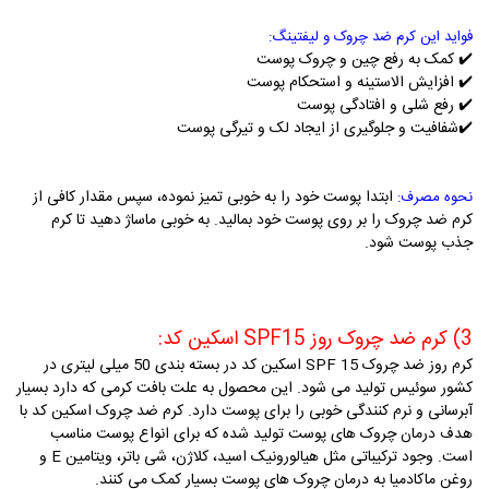
فواید این کرم ضد چروک و لیفتینگ:
✔️
کمک به رفع چین و
چروک پوست
✔️
افزایش الاستینه و استحکام پوست
✔️ رفع شلی و افتادگی پوست
✔️شفافیت و جلوگیری از ایجاد لک و تیرگی پوست
ابت
دا پوست خود را به خوبی تمیز نموده، سپس مقدار کافی از
نحوه مصرف:
کرم ضد چروک را بر روی پوست خود بمالید. به خوبی ماساژ دهید تا کرم
جذب پوست شود.
3) کرم ضد چروک روز SPF15 اسکین کد:
کرم روز ضد چروک SPF 15 اسکین کد در بسته بندی 50 میلی لیتری در
کشور سوئیس تولید می شود. این محصول به علت بافت کرمی که دارد بسیار
آبرسانی و نرم کنندگی خوبی را برای پوست دارد. کرم ضد چروک اسکین کد با
هدف درمان چروک های پوست تولید شده که برای انواع پوست مناسب
است. وجود ترکیباتی مثل هیالورونیک اسید، کلاژن، شی باتر، ویتامین E و
روغن ماکادمیا به درمان چروک های پوست بسیار کمک می کنند.