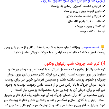
ویژگی ها و خواص این سرم حاوی کلاژن :
✔️
افزایش دهنده اکسیژن رسانی به پوست
✔️
بدون ایجاد چربی روی پوست
✔️
افزایش دهنده ساخت کلاژن
✔️
مناسب افراد بالای 40 سال
✔️
کاهش چین و چروک
✔️
سفت کننده پوست
روزانه دوبار، صبح و شب، به مقدار کافی از سرم را بر روی
نحوه مصرف:
پوست تمیز و خشک مالیده و به آرامی و با حرکات دورانی ماساژ دهید.
4
)
کرم ضد چروک شب رتینول وکتور
:
ک
رم شب رتینول وکتور یک محصول ایرانی و با کیفیت برای درمان چروک و
خطوط ریز روی صورت است. رتینول می تواند تاثیر بسیار زیادی روی درمان
چروک و خطوط پوست داشته باشد و همچنین آبرسانی خوبی نیز برای پوست
دارند.
درمان چروک با بالا رفتن سن و از دست دادن رطوبت پوست به وجود
می آید و برای درمان آن به چندین مورد محصولات پوستی نیاز است. از
اولین محصولاتی که برای درمان چروک به آن نیاز داریم یک کرم حاوی رتینول
است.
رتینول به کلاژن سازی کمک می کند و باعث پر شدن خطوط پوست می
شود. رتینول با آثار پیری مقابله می کند و از ترکیبات مهم کرم های ضد چروک