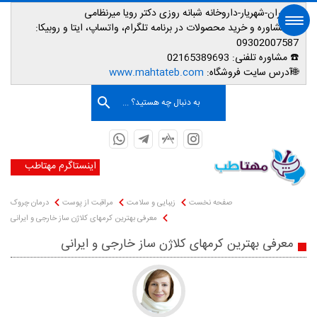
📌تهران-شهریار-داروخانه شبانه روزی دکتر رویا میرنظامی
📱
مشاوره و خرید محصولات در برنامه تلگرام، واتساپ، ایتا و روبیکا:
09302007587
☎️ مشاوره تلفنی:
02165389693
صفحه اصلی
🌐آدرس سایت فروشگاه:
www.mahtateb.com
به دنبال چه هستید؟ ...
اینستاگرم مهتاطب
صفحه نخست
زیبایی و سلامت
مراقبت از پوست
درمان چروک
معرفی بهترین کرمهای کلاژن ساز خارجی و ایرانی
معرفی بهترین کرمهای کلاژن ساز خارجی و ایرانی