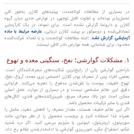
در بسیاری از مطالعات کوتاه‌مدت، پپتیدهای کلاژن به‌طور کلی
تحمل‌پذیر بوده‌اند و تفاوت قابل توجهی در عوارض جدی میان گروه
کلاژن و دارونما گزارش نشده است. برای نمونه، در یک کارآزمایی
تصادفی‌شده و دوسوکور بر پپتید کلاژن دریایی،
عارضه مرتبط با ماده
آزمایشی گزارش نشد
. البته مطالعات کوتاه‌مدت و با تعداد شرکت‌کننده
محدود، برای شناسایی همه عوارض نادر کافی نیستند.
۱. مشکلات گوارشی؛ نفخ، سنگینی معده و تهوع
ناراحتی گوارشی یکی از رایج‌ترین شکایت‌های مصرف‌کنندگان است.
بعضی افراد پس از مصرف پودر کلاژن احساس پری معده، آروغ، نفخ،
تهوع خفیف، یبوست یا شل‌شدن مدفوع را تجربه می‌کنند. فراوانی
دقیق این علائم مشخص نیست و در بسیاری از موارد، عامل اصلی
ممکن است دوز بالا، مصرف سریع، شیرین‌کننده‌های قندی، الکل‌های
قندی یا سایر ترکیبات محصول باشد.
اگر این علائم خفیف هستند، مقدار مصرف را کاهش دهید، مکمل را
همراه غذا استفاده کنید و برچسب محصول را از نظر موادی مانند
سوربیتول، اریتریتول، اینولین یا منیزیم بررسی کنید. اگر درد شدید
شکم، استفراغ مکرر، خون‌ریزی گوارشی یا ادامه‌دارشدن علائم رخ داد،