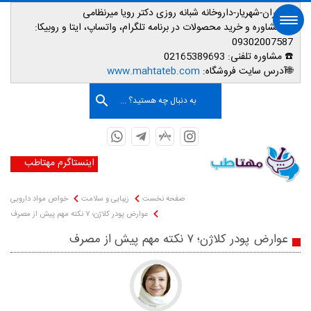
📌تهران-شهریار-داروخانه شبانه روزی دکتر رویا میرنظامی
📱
مشاوره و خرید محصولات در برنامه تلگرام، واتساپ، ایتا و روبیکا:
09302007587
☎️ مشاوره تلفنی:
02165389693
صفحه اصلی
🌐آدرس سایت فروشگاه:
www.mahtateb.com
به دنبال چه هستید؟ ...
اینستاگرم مهتاطب
صفحه نخست
زیبایی و سلامت
خواص مواد دارویی
عوارض پودر کلاژن؛ ۷ نکته مهم پیش از مصرف
عوارض پودر کلاژن؛ ۷ نکته مهم پیش از مصرف