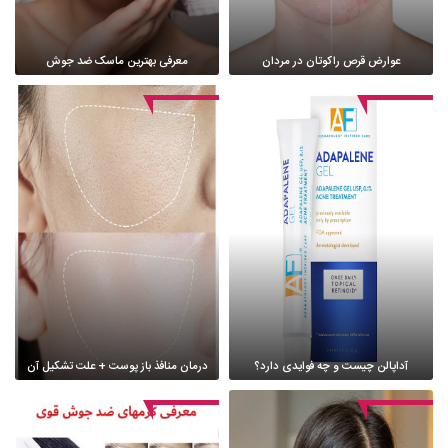
عوارض قرص راکوتان در مردان
معرفی بهترین ماسک ضد جوش
آداپالن چیست و چه فوایدی دارد؟
درمان منافذ باز پوست + علت تشکیل آن