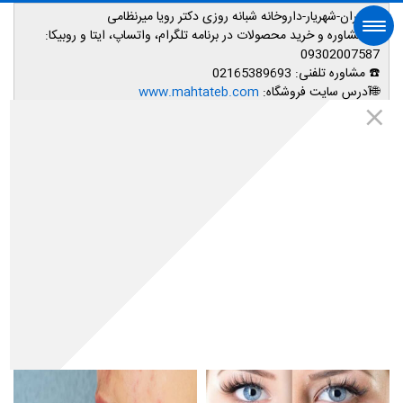
📌تهران-شهریار-داروخانه شبانه روزی دکتر رویا میرنظامی
📱
مشاوره و خرید محصولات در برنامه تلگرام، واتساپ، ایتا و روبیکا:
09302007587
☎️ مشاوره تلفنی:
02165389693
صفحه اصلی
🌐آدرس سایت فروشگاه:
www.mahtateb.com
به دنبال چه هستید؟ ...
اینستاگرم مهتاطب
صفحه نخست
زیبایی و سلامت
مراقبت از پوست
درمان جوش
لیست مطالب