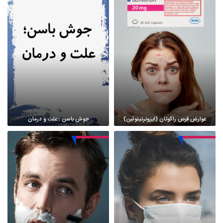
عوارض قرص راکوتان (ایزوترتینوئین)
جوش باسن ؛ علت و درمان