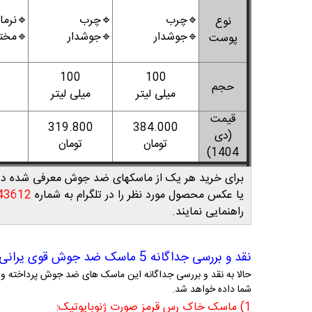
نرمال
🔹چرب
🔹چرب
نوع
مختلط
🔹جوشدار
🔹جوشدار
پوست
100
100
حجم
میلی لیتر
میلی لیتر
قیمت
319.800
384.000
(دی
تومان
تومان
1404)
اسکهای ضد جوش معرفی شده در این مقاله میتوانید به
43612
یا عکس محصول مورد نظر را در تلگرام به شماره
راهنمایی نمایند.
نقد و بررسی جداگانه 5 ماسک ضد جوش قوی یرانی
نکات مثبت، منفی، ترکیبات مهم و توضیحاتی در مورد نوع کار آن به
شما داده خواهد شد.
1) ماسک خاک رس قرمز صورت ژنوبایوتیک: