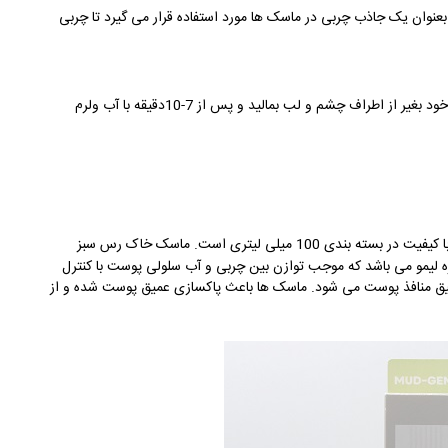
عنوان یک جاذب چربی در ماسک ها مورد استفاده قرار می گیرد تا چربی
ایه نازکی از ماسک را روی پوست تمیز و خشک خود بغیر از اطراف چشم و لب بمالید و پس از 7-10دقیقه با آب ولرم
ک خاک رس سبز صورت ژنوبایوتیک یک ماسک ایرانی و بسیار با کیفیت در بسته بندی 100 میلی لیتری است. ماسک خاک رس سبز
لیمو می باشد که موجب توازن بین چربی و آب سلولی پوست با کنترل
یق منافذ پوست می شود. ماسک ها باعث پاکسازی عمیق پوست شده و از