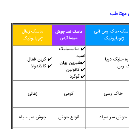
 مهتاطب
سک خاک رس آبی
ماسک زغال
ماسک ضد جوش
ژنوبایوتیک
ژنوبایوتیک
سبوما آردن
✔️ سالیسیلیک
اسید
ه جلبک دریا
✔️ کربن فعال
✔️شیرین بیان
ک رس
✔️ کالاندولا
✔️ کائولین
✔️ گوگرد
خاک رسی
کرمی
زغالی
جوش سر سیاه
انواع جوش
جوش سر سیاه