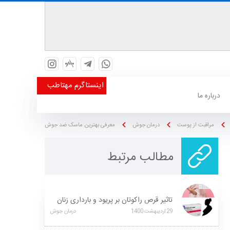
اینستاگرم مهتاطب
درباره ما
مراقبت از پوست
درمان جوش
معرفی بهترین ماسک ضد جوش
مطالب مرتبط
تاثیر قرص راکوتان بر پریود و بارداری زنان
29
اردیبهشت
1400
درمان جوش