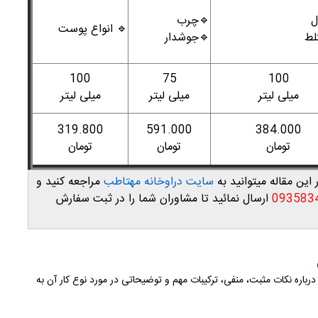
🔹چرب

🔹 انواع پوست
🔹جوشدار
🔹
100
75
100
میلی لیتر
میلی لیتر
میلی لیتر
319.800
591.000
384.000
تومان
تومان
تومان
مراجعه کنید و
سایت دراوخانه مهتاطب
برای خرید هر یک از م
ارسال نمائید تا مشاوران شما را در ثبت سفارش
093583
حالا به نقد و بررسی جداگانه این ماسک های ضد جوش پرداخته و درباره 