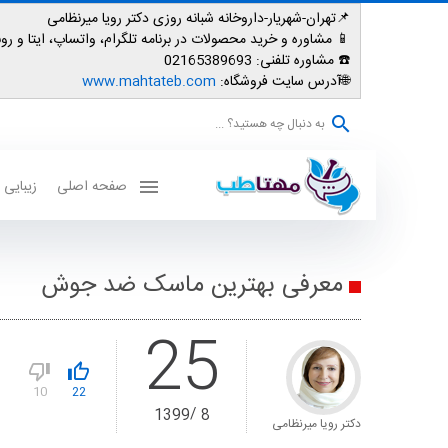
📌تهران-شهریار-داروخانه شبانه روزی دکتر رویا میرنظامی
📱
مشاوره و خرید محصولات در برنامه تلگرام، واتساپ، ایتا و روبیکا: 007587
☎️ مشاوره تلفنی:
02165389693
🌐آدرس سایت فروشگاه:
www.mahtateb.com
به دنبال چه هستید؟ ...
صفحه اصلی
زیبایی
معرفی بهترین ماسک ضد جوش
25
10
22
1399
8
دکتر رویا میرنظامی