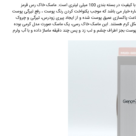
ک خاک رس قرمز صورت ژنوبایوتیک یک ماسک ایرانی و بسیار با کیفیت در بسته بندی 100 میلی لیتری است. ماسک خاک رس قرمز
اره خیار می باشد که موجب یکنواخت کردن رنگ پوست ، رفع تیرگی پوست
عث پاکسازی عمیق پوست شده و از ایجاد پیری زودرس، تیرگی و چروک
ه شکل کرم هستند. این ماسک خاک رسی، یک ماسک صورت مدل کرمی بوده
وست بجز اطراف چشم و لب زد و پس چند دقیقه ماساژ داده و با آب ولرم