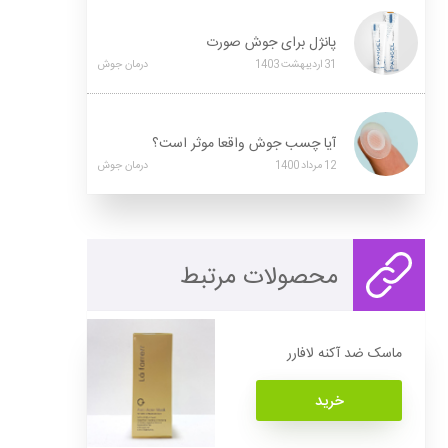
پانژل برای جوش صورت
31
اردیبهشت
1403
درمان جوش
آیا چسب جوش واقعا موثر است؟
12
مرداد
1400
درمان جوش
محصولات مرتبط
ماسک ضد آکنه لافارر
خرید