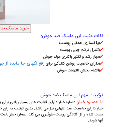
نکات مثبت این ماسک ضد جوش:
✔️
پاکسازی عمقی پوست
✔️
کنترل ترشح چربی پوست
✔️
مهار رشد و تکثیر باکتری مولد جوش
✔️
رفع لکهای جا مانده از ج
دارای خاصیت روشن کنندگی برای
✔️
التیام بخش التهابات جوش
ترکیبات مهم این ماسک ضد جوش:
✨ عصاره خیار:
عص
اره خیار دارای قابلیت های بسیار زیادی برا
خیار دارای خاصیت ضد التهابی نیز می باشد. بدین ترتیب به رف
سفت شده و از افتادگی پوست جلوگیری می کند. عصاره خیار باعث 
آنها شو
ند.