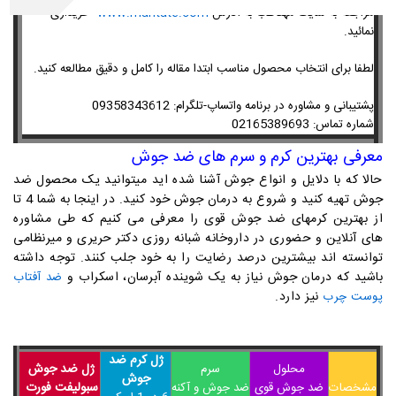
مراجعه به سایت مهتاطب به آدرس
www.mahtate.com
خریداری
نمائید.
لطفا برای انتخاب محصول مناسب ابتدا مقاله را کامل و دقیق مطالعه کنید.
09358343612
پشتیبانی و مشاوره در برنامه واتساپ-تلگرام:
02165389693
شماره تماس:
معرفی بهترین کرم و سرم های ضد جوش
حالا که با دلایل و انواع جوش آشنا شده اید میتوانید یک محصول ضد
جوش تهیه کنید و شروع به درمان جوش خود کنید. در اینجا به شما 4 تا
از بهترین کرمهای ضد جوش قوی را معرفی می کنیم که طی مشاوره
های آنلاین و حضوری در داروخانه شبانه روزی دکتر حریری و میرنظامی
توانسته اند بیشترین درصد رضایت را به خود جلب کنند. توجه داشته
باشید که درمان جوش نیاز به یک شوینده آبرسان، اسکراب و
ضد آفتاب
نیز دارد.
پوست چرب
ژل کرم ضد
ژل ضد جوش
محلول
سرم
جوش
سبولیفت فورت
مشخصات
ضد جوش قوی
ضد جوش و آکنه