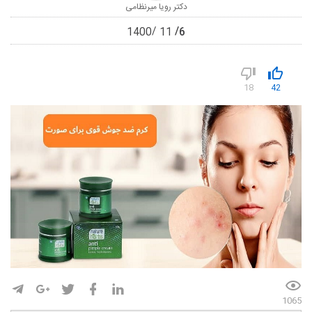
دکتر رویا میرنظامی
6
1400
11
18
42
1065