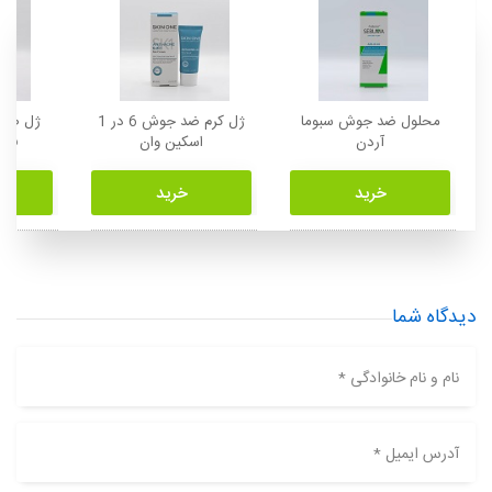
محلول ضد جوش سبوما
ژل کرم ضد جوش 6 در 1
ژل ضد 
آردن
اسکین وان
فور
خرید
خرید
دیدگاه شما
نام و نام خانوادگی *
آدرس ایمیل *