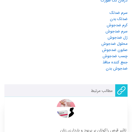
درمان لک صورت
سرم ضدلک
ضدلک بدن
کرم ضدجوش
سرم ضدجوش
ژل ضدجوش
محلول ضدجوش
صابون ضدجوش
چسب ضدجوش
جمع کننده منافذ
ضدجوش بدن
مطالب مرتبط
تاثیر قرص راکوتان بر پریود و بارداری زنان