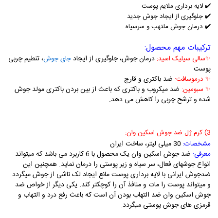
✔️
لایه برداری ملایم پوست
✔️
جلوگیری از ایجاد جوش جدید
✔️ درمان جوش ملتهب و سرسیاه
ترکیبات مهم محصول:
درمان جوش، جلوگیری از ایجاد
، تنطیم چربی
✨
سالی سیلیک اسید:
جای جوش
پوست
ضد باکتری و قارچ
✨
درموسافت:
ضد میکروب و باکتری که باعث از بین بردن باکتری مولد جوش
✨
سبومین:
شده و ترشح چربی را کاهش می دهد.
3) کرم ژل ضد جوش اسکین وان:
30 میلی لیتر، ساخت ایران
مشخصات:
ضد جوش اسکین وان یک محصول با 6 کاربرد می باشد که میتواند
معرفی:
انواع جوشهای فعال، سر سیاه و زیر پوستی را درمان نماید. همچنین این
ضدجوش ایرانی با لایه برداری پوست مانع ایجاد لک ناشی از جوش میگردد
و میتواند پوست را مات و منافذ آن را کوچکتر کند. یکی دیگر از خواص ضد
جوش اسکین وان ضد التهاب بودن آن است که باعث رفع درد و التهاب و
قرمزی های جوش پوستی میگردد.