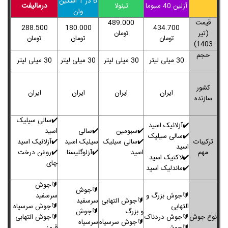
6 در 1 اسکین
درمالیفت
آزلین 40 سبوما
تینولا
وان
قیمت
489.000
288.500
180.000
434.700
(تیر
تومان
تومان
تومان
تومان
1403)
حجم
30 ​میلی لیتر
30 ​میلی لیتر
30 ​میلی لیتر
30 ​میلی لیتر
کشور
ایران
ایران
ایران
ایران
سازنده
✔️
سالی سیلیک
✔️
آزلائیک اسید
✔️
سبومین
✔️
سالی
اسید
✔️
سالی سیلیک
ترکیبات
✔️
سالی سیلیک
سیلیک اسید
✔️
آزلائیک اسید
اسید
مهم
اسید
✔️
آزلوگلیسنا
✔️
روغن درخت
✔️
لاکتیک اسید
چای
✔️
ماندلیک اسید
🔰
جوش
🔰
جوش
🔰
جوش بزرگ و
سرسفید
🔰
جوش التهابی
سرسفید
التهابی
🔰
جوش سرسیاه
و بزرگ
🔰
جوش
نوع جوش
🔰
جوش دردناک
🔰
جوش التهابی
🔰
جوش سرسیاه
سرسیاه