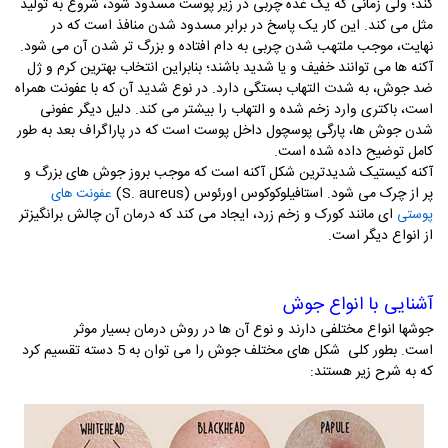
کند؛ ولی زمانی که یک غده چربی در زیر پوست مسدود شود، شروع به تولید
مثل می کند. این کار یک پاسخ در برابر مسدود شدن منافذ است که در
نهایت، موجب ملتهب شدن چربی به دام افتاده و بزرگ تر شدن آن می شود.
آکنه ها می توانند خفیف و یا شدید باشند؛ بنابراین انتخاب بهترین کرم و ژل
ضد جوش، به شدت التهاب بستگی دارد. در نوع شدید آن که با عفونت همراه
است، باکتری وارد زخم شده و التهاب را بیشتر می کند. دلیل دیگر عفونی
شدن جوش ها، پارگی پوسچول داخل پوست است که در پاراگراف بعد به طور
کامل توضیح داده شده است.
آکنه کیستیک شدیدترین شکل آکنه است که موجب بروز جوش های بزرگ و
پر از چرک می شود. استافیلوکوکوس اورئوس (
S. aureus
)
عفونت های
ای مانند کورک و زخم زرد، ایجاد می کند که درمان آن چالش برانگیزتر
پوستی
از انواع دیگر است.
آشنایی با انواع جوش
جوشها انواع مختلفی دارند و نوع آن ها در روش درمان بسیار موثر
است. بطور کلی شکل های مختلف جوش را می توان به 5 دسته تقسیم کرد
که به شرح زیر هستند: