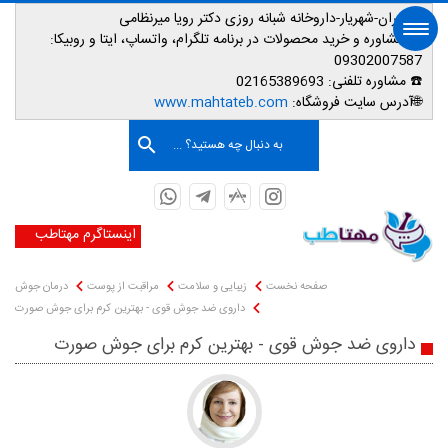
📌تهران-شهریار-داروخانه شبانه روزی دکتر رویا میرنظامی
📱
مشاوره و خرید محصولات در برنامه تلگرام، واتساپ، ایتا و روبیکا:
09302007587
☎️ مشاوره تلفنی:
02165389693
صفحه اصلی
🌐آدرس سایت فروشگاه:
www.mahtateb.com
به دنبال چه هستید؟ ...
اینستاگرم مهتاطب
صفحه نخست
زیبایی و سلامت
مراقبت از پوست
درمان جوش
داروی ضد جوش قوی - بهترین کرم برای جوش صورت
داروی ضد جوش قوی - بهترین کرم برای جوش صورت