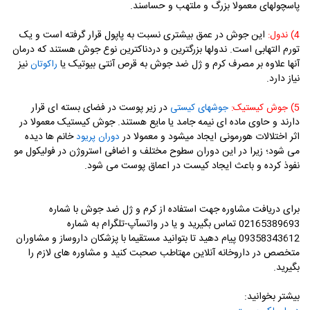
پاسچولهای معمولا بزرگ و ملتهب و حساسند.
این جوش در عمق بیشتری نسبت به پاپول قرار گرفته است و یک
4) ندول
:
تورم التهابی است. ندولها بزرگترین و دردناکترین نوع جوش هستند که درمان
آنها علاوه بر مصرف کرم و ژل ضد جوش به قرص آنتی بیوتیک یا
نیز
راکوتان
نیاز دارد.
در زیر پوست در فضای بسته ای قرار
5) جوش کیستیک:
جوشهای کیستی
دارند و حاوی ماده ای نیمه جامد یا مایع هستند. جوش کیستیک معمولا در
اثر اختلالات هورمونی ایجاد میشود و معمولا در
خانم ها دیده
دوران پریود
می شود؛ زیرا در این دوران سطوح مختلف و اضافی استروژن در فولیکول مو
نفوذ کرده و باعث ایجاد کیست در اعماق پوست می شود.
برای دریافت مشاوره جهت استفاده از کرم و ژل ضد جوش با شماره
02165389693 تماس بگیرید و یا در واتسآپ-تلگرام به شماره
09358343612 پیام دهید تا بتوانید مستقیما با پزشکان داروساز و مشاوران
متخصص در داروخانه آنلاین مهتاطب صحبت کنید و مشاوره های لازم را
بگیرید.
بیشتر بخوانید: