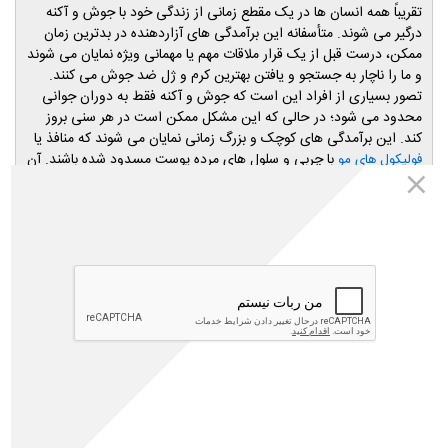
تقریباً همه انسان ها در یک مقطع زمانی از زندگی خود با جوش و آکنه
درگیر می شوند. متأسفانه این برآمدگی‌ های آزاردهنده در بدترین زمان
ممکن، درست قبل از یک قرار ملاقات مهم یا مهمانی ویژه نمایان می شوند
و ما را ناچار به جستجو و یافتن بهترین کرم و ژل ضد جوش می کنند.
تصور بسیاری از افراد این است که جوش و آکنه فقط به دوران جوانی
محدود می شود؛ در حالی که این مشکل ممکن است در هر سنی بروز
کند. این برآمدگی های کوچک و بزرگ زمانی نمایان می شوند که منافذ یا
با چربی و سلول های مرده پوست مسدود شده باشند. آن
فولیکول های مو
ها ممکن است علاوه بر صورت در هر قسمت دیگری از بدن مانند کمر،
باسن، شانه، سینه و سایر نقاط، ظاهر شوند و درد سر ساز باشند.
در این مقاله به شما: دلایل ایجاد جوش،
و 4 کرم درمان
انواع جوش
جوش را معرفی خواهیم کرد. با ما همراه باشید.
داروخانه اینترنتی مهتاطب
تمامی محصولات معرفی شده در مقالات مجله مهتاطب متعلق به سایت
داروخانه اینترنتی مهتاطب(داروخانه شبانه روزی دکتر رویا میرنظامی) می
باشد و شما عزیزان میتوانید کلیه محصولات مورد نیاز خود را از طریق