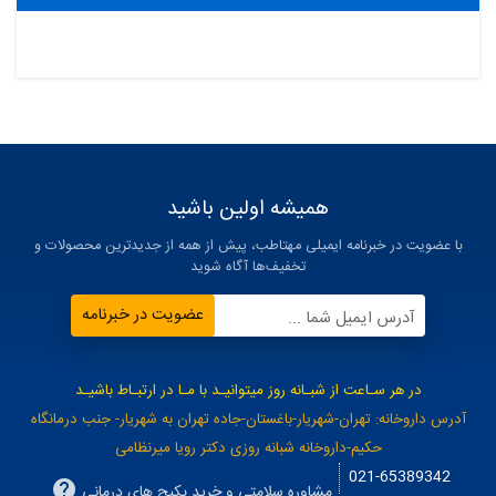
همیشه اولین باشید
با عضویت در خبرنامه ایمیلی مهتاطب، پیش از همه از جدیدترین محصولات و
تخفیف‌ها آگاه شوید
عضویت در خبرنامه
آدرس ایمیل شما ...
در هر سـاعت از شبـانه روز میتوانیـد با مـا در ارتبـاط باشیـد
آدرس داروخانه: تهران-شهریار-باغستان-جاده تهران به شهریار- جنب درمانگاه
حکیم-داروخانه شبانه روزی دکتر رویا میرنظامی
021-65389342
مشاوره سلامتی و خرید پکیج های درمانی