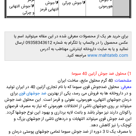
🔰
جوش
قرمز
🔰
جوش چرکی
🔰
جوش
هورمونی
🔰
جوش التهابی
التهابی قرمز
و چرکی
برای خرید هر یک از محصولات معرفی شده در این مقاله میتوانید اسم یا
عکس محصول را در واتساپ یا تلگرام به شماره 09358343612 ارسال
نمائید و یا به سایت داروخانه اینترنتی مهتاطب به آدرس
www.mahtateb.com
مراجعه کنید.
1) محلول ضد جوش آزلین 40 سبوما:
40 گرم محلول مایع، ساخت ایران
مشخصات:
محلول ضدجوش قوی سبوما که با نام تجاری آزلین 40 در ایران تولید
معرفی:
و در داروخانه ها به فروش می رسد، یکی از بهترین
برای
ضد جوشهای قوی
درمان جوشهای التهابی، هورمونی، عفونی و قرمز است. این محلول ضد جوش
میتواند بر روی جوشهای ناشی از اختلالات هورمونی که نیاز به مصرف قرصهای
راکوتان دارند نیز موثر باشد و باعث لایه برداری و بهبود این نوع جوشها گردد.
این ضد جوش قوی میتواند التهابات و دردهای ناشی از جوشهای بزرگ و
کوچک را نیز کاهش دهد.
با مصرف یک تا 3 دوره از ضد جوش سبوما تمامی جوشهای پوستی درمان و