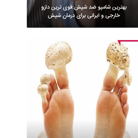
بهترین شامپو ضد شپش:قوی ترین دارو
خارجی و ایرانی برای درمان شپش