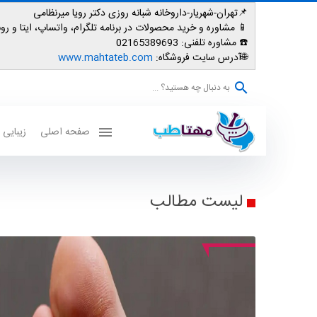
📌تهران-شهریار-داروخانه شبانه روزی دکتر رویا میرنظامی
📱
مشاوره و خرید محصولات در برنامه تلگرام، واتساپ، ایتا و روبیکا: 007587
☎️ مشاوره تلفنی:
02165389693
🌐آدرس سایت فروشگاه:
www.mahtateb.com
به دنبال چه هستید؟ ...
صفحه اصلی
زیبایی
لیست مطالب