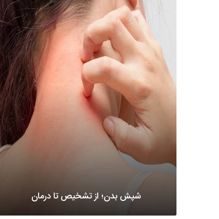
شپش بدن؛ از تشخیص تا درمان