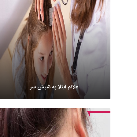
علائم ابتلا به شپش سر