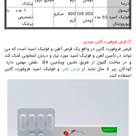
تومان
گرم
میکرو گرم)
درسا
پزشک
کپسول
1 عدد با
108.000
800 میکرو
فولیک اسید
60 عدد
-
تشخیص
تومان
گرم
یوروویتال
پزشک
1) قرص فروفورت گاین عبیدی:
قرص فروفورت گاین در واقع یک قرص آهن و فولیک اسید است که می
تواند در تأمین آهن و فولیک اسید مورد نیاز و درمان کمخونی کمک کند
و در ساخت گلبول از طریق تامین ویتامین B9 نقش مهمی دارد.
کودکان زیر 6 سال نباید از
و فولیک اسید فروفورت گاین
قرص آهن
استفاده کنند.