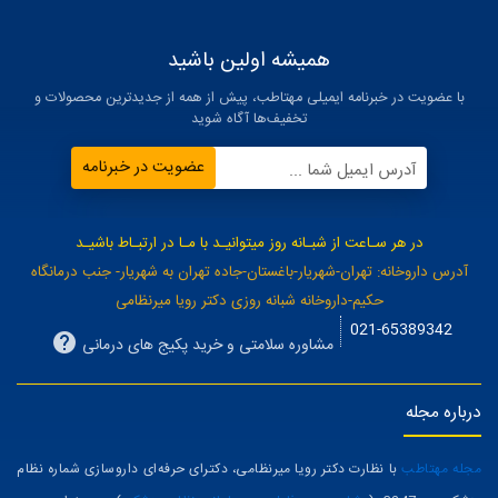
همیشه اولین باشید
با عضویت در خبرنامه ایمیلی مهتاطب، پیش از همه از جدیدترین محصولات و
تخفیف‌ها آگاه شوید
عضویت در خبرنامه
آدرس ایمیل شما ...
در هر سـاعت از شبـانه روز میتوانیـد با مـا در ارتبـاط باشیـد
آدرس داروخانه: تهران-شهریار-باغستان-جاده تهران به شهریار- جنب درمانگاه
حکیم-داروخانه شبانه روزی دکتر رویا میرنظامی
021-65389342
مشاوره سلامتی و خرید پکیج های درمانی
درباره مجله
مجله مهتاطب
با نظارت دکتر رویا میرنظامی، دکترای حرفه‌ای داروسازی شماره نظام