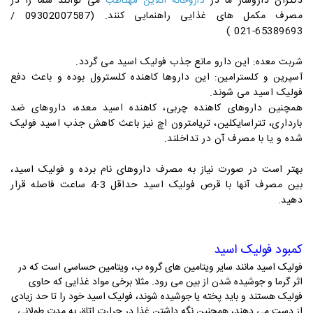
دکتران داروساز ما در
می توانند شما را در
داروخانه آنلاین
مهتاطب
مصرف مکمل های غذایی راهنمایی کنند. (09302007587 /
65389693-021 )
این دارو مانع جذب فولیک اسید می گردد.
شربت معده:
این داروها کاهنده کلسترول بوده و باعث دفع
آسپرین و کلسترامین:
فولیک اسید می شوند.
همچنین داروهای کاهنده چربی، کاهنده اسید معده، داروهای ضد
بارداری، تتراسایکلین، تریامترون اچ نیز باعث کاهش جذب اسید فولیک
شده و یا با مصرف آن در تداخلند.
بهتر است در صورت نیاز به مصرف داروهای نام برده و فولیک اسید،
بین مصرف آنها با قرص فولیک اسید حداقل 3-4 ساعت فاصله قرار
دهید.
کمبود فولیک اسید
فولیک اسید مانند سایر ویتامین های گروه ب، ویتامین حساسی است که در
اثر گرما و جوشیده شدن از بین می رود. مثلا برخی مواد غذایی که حاوی
فولیک هستند و باید پخته یا جوشیده شوند، فولیک اسید خود را تا حد زیادی
از دست می دهند، همچنین نگه داشتن غذا در حرارت اتاق به مدت طولانی