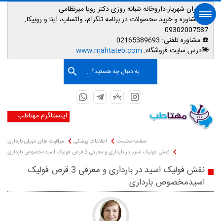
📌تهران-شهریار-داروخانه شبانه روزی دکتر رویا میرنظامی
📱
مشاوره و خرید محصولات در برنامه تلگرام، واتساپ، ایتا و روبیکا:
09302007587
☎️ مشاوره تلفنی:
02165389693
صفحه اصلی
🌐آدرس سایت فروشگاه:
www.mahtateb.com
به دنبال چه هستید؟ ...
اینستاگرم مهتاطب
صفحه نخست
اطلاعات پزشکی
مراقبت های دوران بارداری
نقش فولیک اسید در بارداری و معرفی 3 قرص فولیک اسیدمخصوص بارداری
نقش فولیک اسید در بارداری و معرفی 3 قرص فولیک
اسیدمخصوص بارداری