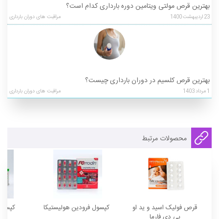
بهترین قرص مولتی ویتامین دوره بارداری کدام است؟
23
اردیبهشت
1400
مراقبت های دوران بارداری
بهترین قرص کلسیم در دوران بارداری چیست؟
1
مرداد
1403
مراقبت های دوران بارداری
محصولات مرتبط
قرص فولیک اسید و ید او
کپسول فرودین هولیستیکا
کپسول
پی دی فارما