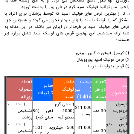
دوزهای آنها بطور دقیق مشخص می گردد و به این وسیله شما به
راحتی می توانید فولیک اسید لازم در طی روز را بدست آورید.
5 تا از بهترین قرص های فولیک اسید که توسط پزشکان برای افراد با
مشکل کمبود فولیک اسید یا زنان باردار تجویز می گردد و همچنین جزء
قرص های فولیک اسید پر طرفدار در ایران می باشند در این مقاله به
شما ارائه میدهیم. این بهترین قرص های فولیک اسید شامل موارد زیر
هستند:
1)
کپسول فروفورت گاین عبیدی
2) قرص فولیک اسید یوروویتال
3)
قرص یدوفولیک درسا
تعداد
قیمت
مقدار
تعداد
نام
سایر
در هر
( تیر
فولیک
مصرف
محصول
ترکیبات
بسته
1404)
اسید
روزانه
کپسول
1 میلی گرم
1 عدد با
211.000
فروفورت
30 عدد
(1000
آهن (80
تشخیص
تومان
گاین
میکرو گرم
میلی گرم)
پزشک
قرص یدو
1 عدد با
31.000
500 میکرو
ید (150
فولیک
30 عدد
تشخیص