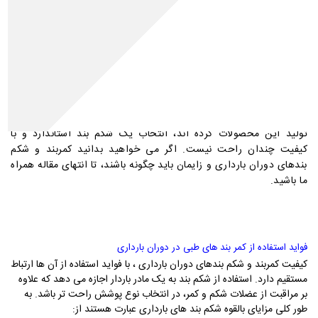
183
دوران بارداری یکی از حساس ترین مقاطع زندگی یک خانم است. در
این مقطع
اهمیت بسیاری دارد؛ به همین دلیل روز
سلامت مادر و کودک
به روز برای افزایش ایمنی آن ها و راحت تر شدن این دوران، ابزار و
وسایل مراقبتی و محافظتی متفاوتی روانه بازار می شود. یکی از این
ابزار ها شکم بند های دوران بارداری و بعد از آن است.
از آنجایی که امروزه برند های متعددی با ویژگی های مختلف اقدام به
تولید این محصولات کرده اند، انتخاب یک شکم بند استاندارد و با
کیفیت چندان راحت نیست. اگر می خواهید بدانید کمربند و شکم
بندهای دوران بارداری و زایمان باید چگونه باشند، تا انتهای مقاله همراه
ما باشید.
فواید استفاده از کمر بند های طبی در دوران بارداری
کیفیت کمربند و شکم بندهای دوران بارداری ، با فواید استفاده از آن ها ارتباط
مستقیم دارد. استفاده از شکم بند به یک مادر باردار اجازه می دهد که علاوه
بر مراقبت از عضلات شکم و کمر، در انتخاب نوع پوشش راحت تر باشد. به
طور کلی مزایای بالقوه شکم بند های بارداری عبارت هستند از: