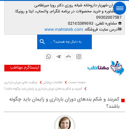
📌تهران-شهریار-داروخانه شبانه روزی دکتر رویا میرنظامی
📱
مشاوره و خرید محصولات در برنامه تلگرام، واتساپ، ایتا و روبیکا:
09302007587
☎️ مشاوره تلفنی:
02165389693
صفحه اصلی
🌐آدرس سایت فروشگاه:
www.mahtateb.com
به دنبال چه هستید؟ ...
اینستاگرم مهتاطب
صفحه نخست
اطلاعات پزشکی
مراقبت های دوران بارداری
کمربند و شکم بندهای دوران بارداری و زایمان باید چگونه باشند؟
کمربند و شکم بندهای دوران بارداری و زایمان باید چگونه
باشند؟