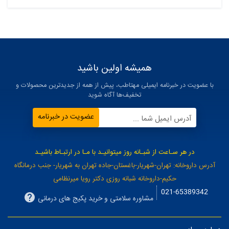
همیشه اولین باشید
با عضویت در خبرنامه ایمیلی مهتاطب، پیش از همه از جدیدترین محصولات و
تخفیف‌ها آگاه شوید
عضویت در خبرنامه
آدرس ایمیل شما ...
در هر سـاعت از شبـانه روز میتوانیـد با مـا در ارتبـاط باشیـد
آدرس داروخانه: تهران-شهریار-باغستان-جاده تهران به شهریار- جنب درمانگاه
حکیم-داروخانه شبانه روزی دکتر رویا میرنظامی
021-65389342
مشاوره سلامتی و خرید پکیج های درمانی