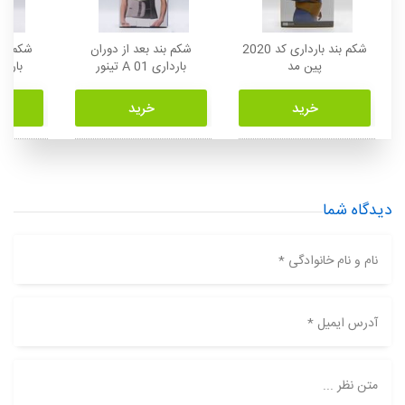
شکم بند بارداری کد 2020
شکم بند بعد از دوران
شکم بند
پین مد
بارداری A 01 تینور
بارداری  03
خرید
خرید
دیدگاه شما
نام و نام خانوادگی *
آدرس ایمیل *
متن نظر ...