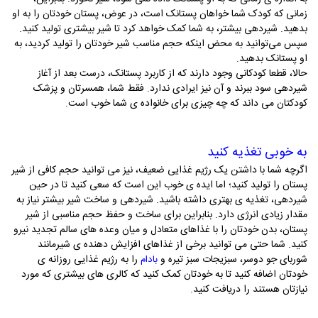
زمانی که کودک شما خواهان پستانک است، در عوض، پستان خودتان را به او
بدهید. شیردهی بیشتر، به شما کمک خواهد کرد تا شیر بیشتری تولید کنید.
سپس می‌توانید به محض اینکه حجم مناسب شیر خودتان را تولید کردید، به
او پستانک بدهید.
حالا، قطعا کودکانی وجود دارند که از کاربرد پستانک، درست بعد از آغاز
شیردهی سود ببرند و آن نیز ایرادی ندارد. فقط شما، همسرتان و پزشک
کودکتان می ­داند که چه چیزی برای خانواده­ ی شما خوب است.
به خوبی تغذیه کنید
اگرچه شما با داشتن یک رژیم غذایی ضعیف، نیز می­ توانید حجم کافی از شیر
پستان را تولید کنید؛ اما ایده­ ی خوب این است که سعی کنید تا در حین
شیردهی، تغذیه ­ی بهتری داشته باشید. شیردهی و ساخت شیر بیشتر نیاز به
مقدار زیادی انرژی دارد. بنابراین برای ساخت و حفظ حجم مناسبی از شیر
پستان، بدن خودتان را با غذاهای متعادل و میان­ وعده­ های سالم تجدید نیرو
کنید. شما حتی می ­توانید برخی از غذاهای افزایش دهنده­ ی شیرمانند
شوربای جو دوسر، سبزیجات سبز تیره و
را به رژیم غذایی روزانه­ ی
بادام
خودتان اضافه کنید تا به خودتان کمک کنید که کالری­ های بیشتری که مورد
نیازتان هستند را دریافت کنید.