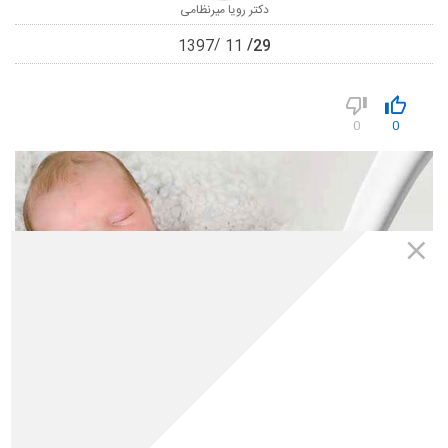
دکتر رویا میرنظامی
29
1397
11
0
0
56