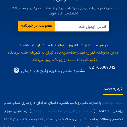
همیشه اولین باشید
با عضویت در خبرنامه ایمیلی مهتاطب، پیش از همه از جدیدترین محصولات و
تخفیف‌ها آگاه شوید
عضویت در خبرنامه
آدرس ایمیل شما ...
در هر سـاعت از شبـانه روز میتوانیـد با مـا در ارتبـاط باشیـد
آدرس داروخانه: تهران-شهریار-باغستان-جاده تهران به شهریار- جنب درمانگاه
حکیم-داروخانه شبانه روزی دکتر رویا میرنظامی
021-65389342
مشاوره سلامتی و خرید پکیج های درمانی
درباره مجله
مجله مهتاطب
با نظارت دکتر رویا میرنظامی، دکترای حرفه‌ای داروسازی شماره نظام