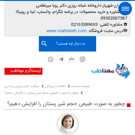
📌تهران-شهریار-داروخانه شبانه روزی دکتر رویا میرنظامی
📱
مشاوره و خرید محصولات در برنامه تلگرام، واتساپ، ایتا و روبیکا:
09302007587
☎️ مشاوره تلفنی:
02165389693
صفحه اصلی
🌐آدرس سایت فروشگاه:
www.mahtateb.com
به دنبال چه هستید؟ ...
اینستاگرم مهتاطب
صفحه نخست
اطلاعات پزشکی
مراقبت های دوران بارداری
چطور به صورت طبیعی حجم شیر پستان را افزایش دهیم؟
چطور به صورت طبیعی حجم شیر پستان را افزایش دهیم؟