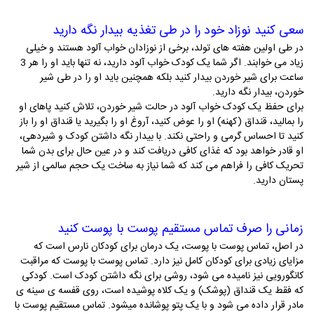
سعی کنید نوزاد خود را در طی تغذیه بیدار نگه دارید
در طی اولین هفته­ های تولد، برخی از نوزادان خواب آلود هستند و خیلی
زیاد می­ خوابند. اگر شما یک کودک خواب آلود دارید، نه تنها باید او را هر 3
ساعت برای شیر خوردن بیدار کنید بلکه همچنین باید او را در طی شیر
خوردن، بیدار نگه دارید.
برای حفظ یک کودک خواب آلود در حالت شیر خوردن، تلاش کنید پاهای او
را بمالید، قنداق (کهنه­) او را عوض کنید، آروغ او را بگیرید یا قنداق او را باز
کنید تا احساس گرمی و راحتی نکند. با بیدار نگه داشتن کودک و شیردهی،
او قادر خواهد بود که غذای کافی دریافت کند و در عین حال برای بدن شما
تحریک کافی را فراهم می­ کند که شما نیاز به ساخت یک حجم سالمی از شیر
پستان دارید.
زمانی را صرف تماس مستقیم پوست با پوست کنید
در اصل، تماس پوست با پوست، یک درمان برای کودکان نارس است که
مزایای زیادی برای کودکان کامل نیز دارد. تماس پوست با پوست که مراقبت
کانگورویی نیز نامیده می­ شود، روشی برای نگه داشتن کودک است. کودکی
که فقط یک قنداق (پوشک) و یک کلاه پوشیده است، روی قفسه ­ی سینه­ ی
مادر قرار داده می­ شود و با یک پتو پوشانده می­شود. تماس مستقیم پوست با