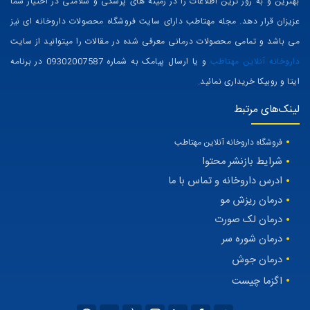
پزشکی: د-3247 (
مشاهده پروفایل در سامانه نظام پزشکی
) به عنوان مرجع
تخصصی مقالات و اطلاعات زیبایی، سلامت، بهداشت و تغذیه همیشه می کوشد تا
بهترین و به روز ترین اطلاعات را در زمینه های پزشکی و سلامتی در اختیار شما
عزیزان قرار دهد. مجله مهتاطب دارای سایت فروشگاه محصولات داروخانه ای نیز
می باشد و تمامی محصولات درمانی معرفی شده در مقالات را میتوانید از سایت
داروخانه آنلاین مهتاطب
و یا ارسال پیامک به شماره 09302007587 در برنامه
ایتا و روبیکا خریداری نمائید.
لینک‌های مرتبط
فروشگاه داروخانه آنلاین مهتاطب
شرایط بازنشر محتوا
ادرس داروخانه و تماس با ما
درمان ریزش مو
درمان لک صورت
درمان شوره سر