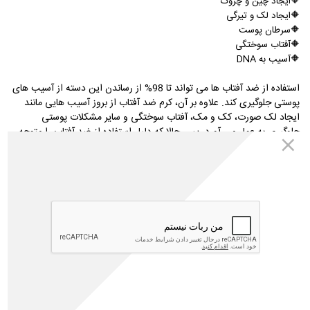
🔶
ایجاد چین و چروک
🔶
ایجاد لک و تیرگی
🔶
سرطان پوست
🔶
آفتاب سوختگی
🔶
آسیب به DNA
استفاده از ضد آفتاب ها می تواند تا 98% از رساندن این دسته از آسیب های
پوستی جلوگیری کند. علاوه بر آن، کرم ضد آفتاب از بروز آسیب هایی مانند
ایجاد لک صورت، کک و مک، آفتاب سوختگی و سایر مشکلات پوستی
جلوگیری به عمل می آورد. پس حالا که دلیل استفاده از ضد آفتاب را متوجه
شدیم باید بدانیم ویژگی های یک ضد آفتاب خوب برای پوست ما چیست تا
بتوانید
مناسب پوست خود را خریداری کنید.
بهترین کرم ضد آفتاب