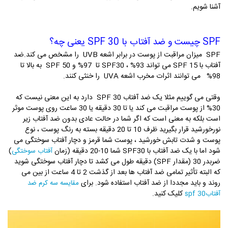
آشنا شویم.
SPF چیست و ضد آفتاب با SPF 30 یعنی چه؟
SPF میزان مراقبت از پوست در برابر اشعه UVB را مشخص می کند.ضد
آفتاب با SPF 15 می تواند 93% ، SPF30 تا 97% و SPF 50 به بالا تا
98% می توانند اثرات مخرب اشعه UVA را خنثی کنند.
وقتی می گوییم مثلا یک ضد آفتاب SPF 30 دارد به این معنی نیست که
30% از پوست مراقبت می کند یا تا 30 دقیقه یا 30 ساعت روی پوست موثر
است بلکه به معنی است که اگر شما در حالت عادی بدون ضد آفتاب زیر
نورخورشید قرار بگیرید ظرف 10 تا 20 دقیقه بسته به رنگ پوست ، نوع
پوست و شدت تابش خورشید ، پوست شما قرمز و دچار آفتاب سوختگی می
شود اما با یک ضد آفتاب با SPF30 شما 10-20 دقیقه (زمان
)
آفتاب سوختگی
ضربدر 30 (مقدار SPF) دقیقه طول می کشد تا دچار آفتاب سوختگی شوید
که البته تأثیر تمامی ضد آفتاب ها بعد از گذشت 2 تا 4 ساعت از بین می
روند و باید مجددا از ضد آفتاب استفاده شود. برای
مقایسه سه کرم ضد
کلیک کنید.
آفتاب30 spf