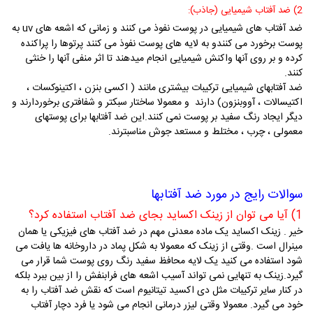
2) ضد آفتاب شیمیایی (جاذب):
ضد آفتاب های شیمیایی در پوست نفوذ می کنند و زمانی که اشعه های uv به
پوست برخورد می کنندو به لایه های پوست نفوذ می کنند پرتوها را پراکنده
کرده و بر روی آنها واکنش شیمیایی انجام میدهند تا اثر منفی آنها را خنثی
کنند.
ضد آفتابهای شیمیایی ترکیبات بیشتری مانند ( اکسی بنزن ، اکتینوکسات ،
اکتیسالات ، آووبنزون) دارند و معمولا ساختار سبکتر و شفافتری برخوردارند و
دیگر ایجاد رنگ سفید بر پوست نمی کنند.این ضد آفتابها برای پوستهای
معمولی ، چرب ، مختلط و مستعد جوش مناسبترند.
سوالات رایج در مورد ضد آفتابها
1) آیا می توان از زینک اکساید بجای ضد آفتاب استفاده کرد؟
خیر . زینک اکساید یک ماده معدنی مهم در ضد آفتاب های فیزیکی یا همان
مینرال است .وقتی از زینک که معمولا به شکل پماد در داروخانه ها یافت می
شود استفاده می کنید یک لایه محافظ سفید رنگ روی پوست شما قرار می
گیرد.زینک به تنهایی نمی تواند آسیب اشعه های فرابنفش را از بین ببرد بلکه
در کنار سایر ترکیبات مثل دی اکسید تیتانیوم است که نقش ضد آفتاب را به
خود می گیرد. معمولا وقتی لیزر درمانی انجام می شود یا فرد دچار آفتاب