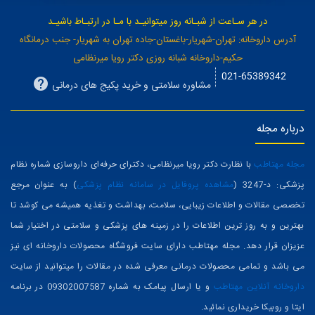
در هر سـاعت از شبـانه روز میتوانیـد با مـا در ارتبـاط باشیـد
آدرس داروخانه: تهران-شهریار-باغستان-جاده تهران به شهریار- جنب درمانگاه
حکیم-داروخانه شبانه روزی دکتر رویا میرنظامی
021-65389342
مشاوره سلامتی و خرید پکیج های درمانی
درباره مجله
مجله مهتاطب
با نظارت دکتر رویا میرنظامی، دکترای حرفه‌ای داروسازی شماره نظام
پزشکی: د-3247 (
مشاهده پروفایل در سامانه نظام پزشکی
) به عنوان مرجع
تخصصی مقالات و اطلاعات زیبایی، سلامت، بهداشت و تغذیه همیشه می کوشد تا
بهترین و به روز ترین اطلاعات را در زمینه های پزشکی و سلامتی در اختیار شما
عزیزان قرار دهد. مجله مهتاطب دارای سایت فروشگاه محصولات داروخانه ای نیز
می باشد و تمامی محصولات درمانی معرفی شده در مقالات را میتوانید از سایت
داروخانه آنلاین مهتاطب
و یا ارسال پیامک به شماره 09302007587 در برنامه
ایتا و روبیکا خریداری نمائید.