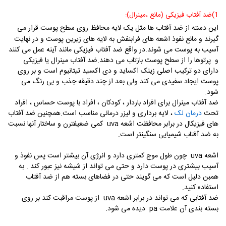
1)ضد آفتاب فیزیکی (مانع ،مینرال):
این دسته از ضد آفتاب ها مثل یک لایه محافظ روی سطح پوست قرار می
گیرند و مانع نفوذ اشعه های فرابنفش به لایه های زیرین پوست و در نهایت
آسیب به پوست می شوند.در واقع ضد آفتاب فیزیکی مانند آینه عمل می کنند
و پرتوها را از سطح پوست بازتاب می دهند.ضد آفتاب مینرال یا فیزیکی
دارای دو ترکیب اصلی زینک اکساید و دی اکسید تیتانیوم است و بر روی
پوست ایجاد سفیدی می کند ولی بعد از چند دقیقه جذب و بی رنگ می
شود.
ضد آفتاب مینرال برای افراد باردار ، کودکان ، افراد با پوست حساس ، افراد
تحت
درمان لک
، لایه برداری و لیزر درمانی مناسب است.همچنین ضد آفتاب
های فیزیکال در برابر محافظت اشعه uva کمی ضعیفترن و ساختار آنها نسبت
به ضد آفتاب شیمیایی سنگینتر است.
اشعه uva چون طول موج کمتری دارد و انرژی آن بیشتر است پس نفوذ و
آسیب بیشتری در پوست دارد و حتی می تواند از شیشه نیز عبور کند . به
همبن دلیل است که می گویند حتی در فضاهای بسته هم از ضد آفتاب
استفاده کنید.
ضد آفتابی که می تواند در برابر اشعه uva از پوست مراقبت کند بر روی
بسته بندی آن علامت pa دیده می شود.