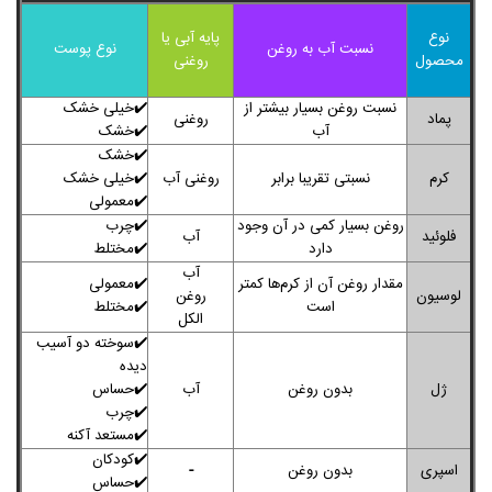
نوع
پایه آبی یا
نسبت آب به روغن
نوع پوست
محصول
روغنی
نسبت روغن بسیار بیشتر از
✔️
خیلی خشک
پماد
روغنی
آب
✔️
خشک
✔️
خشک
کرم
نسبتی تقریبا برابر
روغنی آب
✔️
خیلی خشک
✔️
معمولی
روغن بسیار کمی در آن وجود
✔️
چرب
فلوئید
آب
دارد
✔️
مختلط
آب
مقدار روغن آن از کرم‌ها کمتر
✔️
معمولی
لوسیون
روغن
است
✔️
مختلط
الکل
✔️
سوخته دو آسیب
دیده
ژل
بدون روغن
آب
✔️
حساس
✔️
چرب
✔️
مستعد آکنه
✔️
کودکان
-
اسپری
بدون روغن
✔️
حساس