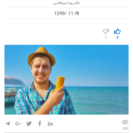
دکتر رویا میرنظامی
9
1399
11
3
8
383