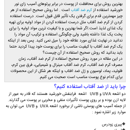
بهترین روش برای محافظت از پوست در برابر پرتوهای آسیب زای نور
خورشید استفاده از
است . اما روش صحیح استفاده از هر
کرم ضد آفتاب
چیز مهمترین قدم برای گرفتن یک تأثیر قابل قبول است. درست استفاده
کردن از کرم ضد آفتاب مثل درست استفاده کردن از مواد اولیه برای تهیه
یک غذای لذیذ است.اگر شما بهترین و با کیفیت ترین مواد اولیه را برای
پخت یک غذا داشته باشید ولی چگونگی استفاده و ترکیب آن مواد را
ندانید در نهایت غذای مورد علاقه خود را میل نمی کنید. پس بعد از اینکه
یک کرم ضد آفتاب با کیفیت مناسب را برای پوست خود پیدا کردید حتما
باید بدانید که روش صحیح استفاده از آن چیست؟
در این مقاله در مورد روش صحیح استفاده از کرم ضد آفتاب، زمان
مصرف کرم ضد آفتاب، کرم ضد آفتاب مینرال و شیمیایی، فرق بین کرم،
فلوئید، پماد، لوسیون و ژل ضد افتاب و اینکه هر شکل از این محصولات
برای کدام نوع پوست مناسب است صحبت می کنیم.
چرا باید از ضد آفتاب استفاده کنیم؟
دو اشعه UVA و UVB اشعه فرابنفش خورشید هستند که قادر به عبور از
لایه ازن بوده و بر روی پوست تأثیرات منفی و مخربی بر پوست می گذارند.
از جمله آسیب های پوستی ناشی از برخورد اشعه
UVA
و
UVB
می توان به
موارد زیر اشاره نمود :
🔶
پیری زودرس