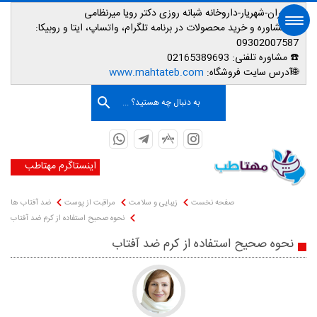
📌تهران-شهریار-داروخانه شبانه روزی دکتر رویا میرنظامی
📱
مشاوره و خرید محصولات در برنامه تلگرام، واتساپ، ایتا و روبیکا:
09302007587
☎️ مشاوره تلفنی:
02165389693
صفحه اصلی
🌐آدرس سایت فروشگاه:
www.mahtateb.com
به دنبال چه هستید؟ ...
اینستاگرم مهتاطب
صفحه نخست
زیبایی و سلامت
مراقبت از پوست
ضد آفتاب ها
نحوه صحیح استفاده از کرم ضد آفتاب
نحوه صحیح استفاده از کرم ضد آفتاب