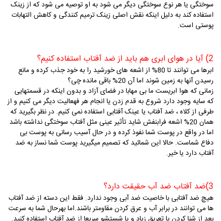
سوختگی یا هر نوع سوختگی دیگر می شود به او توصیه می شود که از زینک
استفاده کند به دلیل اینکه نقش اصلی زینک ترمیم کنندگی و کاهش التهابات
پوستی است.
2) آیا در هوای ابری هم باید از ضد آفتاب استفاده کنیم؟
ابرها می توانند تا 80% از اشعه های خورشید را به خود جذب کرده و مانع
رسیدن آنها به زمین شوند اما آن 20% باقی مانده چی؟
زمانی که هوا ابریست ما بی مهابا در فضای آزاد و بدون اینکه در قسمتهایی
که سایه وجود دارد شروع به قدم زدن یا انجام هر فهعالیت دیگر می کنیم و از
طرفی از کلاه ، ضد آفتاب یا عینک آفتابی استفاده نمی کنیم. در نظر بگیرید که
همان 20% اشعه فرابنفش شاید تأثیر عینی مثل آفتاب سوختگی نداشته باشد
اما در واقع در پوست شما نفوذ کرده و در حال آسیب رسانی به پوست بی
دفاع شماست. حالا این شمائید که تصمیم میگیرید پوست شما نساز به ضد
آفتاب دارد یا خیر.
3)ضد آفتاب ضد آب حقیقت دارد؟
هیچ ضد آفتابی با خاصیت ضد آبی وجود ندارد. فقط این دسته از ضد آفتاب
ها می توانند در برابر آب و عرق کردن مقاومتر باشند.اما بهرحال شما به سرعت
بعد از شنا کردن یا تعریق زیاد و یا شستشو سریعا از ضد آفتاب استفاده کنید.