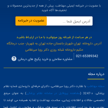
با عضویت در خبرنامه ایمیلی مهتاطب، پیش از همه از جدیدترین محصولات و
تخفیف‌ها آگاه شوید
عضویت در خبرنامه
آدرس ایمیل شما ...
در هر سـاعت از شبـانه روز میتوانیـد با مـا در ارتبـاط باشیـد
آدرس داروخانه: تهران-شهریار-باغستان-جاده تهران به شهریار- جنب درمانگاه
حکیم-داروخانه شبانه روزی دکتر رویا میرنظامی
021-65389342
مشاوره سلامتی و خرید پکیج های درمانی
درباره مجله
مجله مهتاطب
با نظارت دکتر رویا میرنظامی، دکترای حرفه‌ای داروسازی شماره نظام
پزشکی: د-3247 (
مشاهده پروفایل در سامانه نظام پزشکی
) به عنوان مرجع
تخصصی مقالات و اطلاعات زیبایی، سلامت، بهداشت و تغذیه همیشه می کوشد تا
بهترین و به روز ترین اطلاعات را در زمینه های پزشکی و سلامتی در اختیار شما