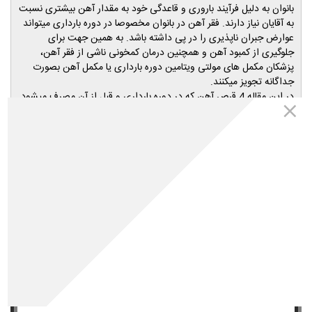
بانوان به دلیل فرآیند باروری و قاعدگی خود به مقدار آهن بیشتری نسبت
به آقایان نیاز دارند. فقر آهن در بانوان مخصوصا در دوره بارداری میتواند
عوارض جبران ناپذیری را در پی داشته باشد. به همین جهت برای
جلوگیری از کمبود آهن و همچنین درمان کمخونی ناشی از فقر آهن،
پزشکان مکمل های مولتی ویتامین دوره بارداری یا مکمل آهن بصورت
جداگانه تجویز میکنند.
در این مقاله 4 قرص آهن که در دوره بارداری و قبل از آن مصرف میشود
را معرفی و مورد مقایسه قرار میدهیم. همچنین در مورد علائم و عوارض
کمبود آهن در بارداری صحبت خواهیم کرد.
​داروخانه اینترنتی مهتاطب
تمامی محصولات معرفی شده در مقالات مجله مهتاطب متعلق به سایت
داروخانه اینترنتی مهتاطب(داروخانه شبانه روزی دکتر رویا میرنظامی) می
باشد و شما عزیزان میتوانید کلیه محصولات مورد نیاز خود را از طریق
مراجعه به
داروخانه آنلاین مهتاطب
خریداری نمائید.
لطفا برای انتخاب محصول مناسب ابتدا مقاله را کامل و دقیق مطالعه کنید.