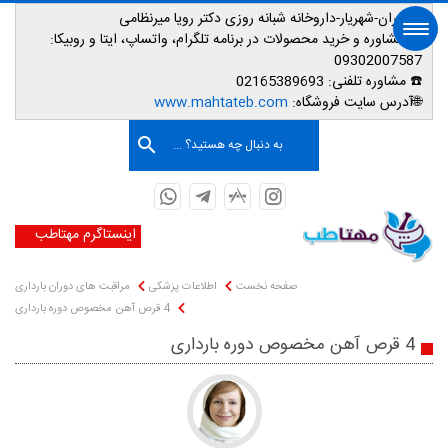
📌تهران-شهریار-داروخانه شبانه روزی دکتر رویا میرنظامی
📱
مشاوره و خرید محصولات در برنامه تلگرام، واتساپ، ایتا و روبیکا:
09302007587
☎️ مشاوره تلفنی:
02165389693
صفحه اصلی
🌐آدرس سایت فروشگاه:
www.mahtateb.com
به دنبال چه هستید؟ ...
اینستاگرم مهتاطب
صفحه نخست
اطلاعات پزشکی
مراقبت های دوران بارداری
4 قرص آهن مخصوص دوره بارداری
4 قرص آهن مخصوص دوره بارداری