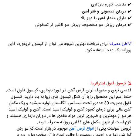
✔️ مناسب دوره بارداری
✔️ درمان کمخونی و فقر آهن
✔️ دارای مقدار آهن با دوز بالا
✔️ درمان ریزش مو مخصوصا ریزش مو ناشی از کمخونی
برای دریافت بهترین نتیجه می توان از کپسول فروفورت گاین
💡
طرز مصرف:
روزانه یک عدد استفاده کرد.
2) کپسول ففول اینترفارما:
قدیمی ترین و معروف ترین قرص آهن در دوره بارداری، کپسول ففول است.
حتما اسم این محصول را با آن شکل کپسول های زیبا به یاد دارید. کپسول
ففول بصورت 30 عددی تحت لیسانس انگلستان تولید میشود و یک مکمل
آهن عالی برای درمان کمبود آهن و فولیک اسید است. آهن و فولیک اسید
هر دو از مهمترین و ضروری ترین مواد مغذی ها در دوران بارداری هستند و
لازم است از طریق مکمل های غذایی روزانه مصرف شوند.
فروس سولفات یکی از
موجود در بازار است که عوارض
انواع قرص آهن
گوارشی ندارد و احتمال یبوست یا حالت تهوع با آن مخصوصا در دوره