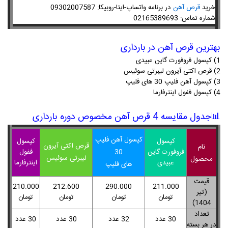
09302007587
خرید
قرص آهن
در برنامه واتساپ-ایتا-روبیکا:
02165389693
شماره تماس:
بهترین قرص آهن در بارداری
1) کپسول فروفورت گاین عبیدی
2) قرص اکتی آیرون لیبرتی سوئیس
3) کپسول آهن فلیپ 30 های فلیپ
4) کپسول ففول اینترفارما
📊
جدول مقایسه 4 قرص آهن مخصوص دوره بارداری
کپسول آهن فلیپ
کپسول
کپسول
قرص اکتی آیرون
نام
فروفورت گاین
30
ففول
لیبرتی سوئیس
محصول
عبیدی
اینترفارما
های فلیپ
قیمت
210.000
212.600
290.000
211.000
(تیر
تومان
تومان
تومان
تومان
1404)
تعداد
30 عدد
32 عدد
30 عدد
30 عدد
در هر بسته