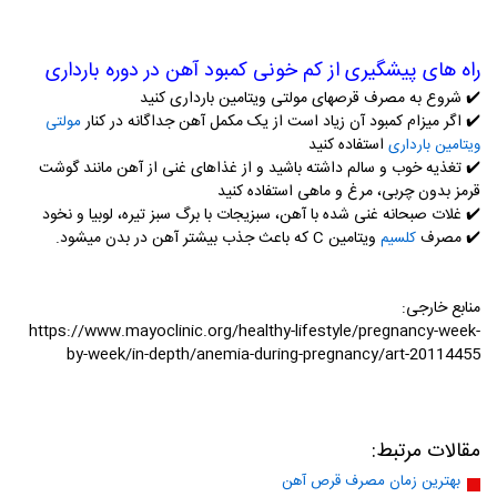
راه های پیشگیری از کم خونی کمبود آهن در دوره بارداری
✔️ شروع به مصرف قرصهای مولتی ویتامین بارداری کنید
✔️
اگر میزام کمبود آن زیاد است از یک مکمل آهن جداگانه در کنار
مولتی
استفاده کنید
ویتامین بارداری
✔️
تغذیه خوب و سالم داشته باشید و از غذاهای غنی از آهن مانند گوشت
قرمز بدون چربی، مرغ و ماهی استفاده کنید
✔️
غلات صبحانه غنی شده با آهن، سبزیجات با برگ سبز تیره، لوبیا و نخود
✔️
مصرف
ویتامین C که باعث جذب بیشتر آهن در بدن میشود.
کلسیم
منابع خارجی:
https://www.mayoclinic.org/healthy-lifestyle/pregnancy-week-
by-week/in-depth/anemia-during-pregnancy/art-20114455
مقالات مرتبط:
بهترین زمان مصرف قرص آهن