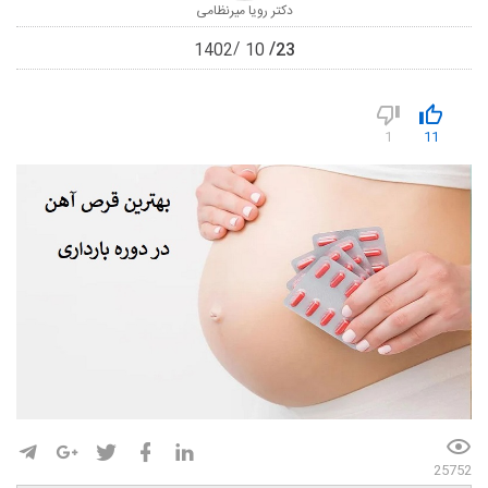
دکتر رویا میرنظامی
23
1402
10
1
11
25752