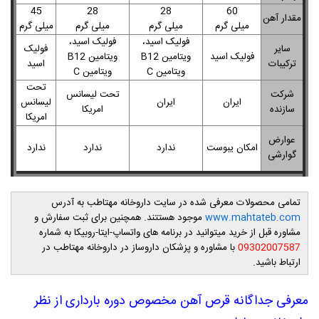
45
28
28
60
مقدار آهن
میلی گرم
میلی گرم
میلی گرم
میلی گرم
فولیک اسید،
فولیک اسید،
سایر
فولیک
فولیک اسید
ویتامین B12
ویتامین B12
ترکیبات
اسید
ویتامین C
ویتامین C
تحت
شرکت
تحت لیسانس
ایران
ایران
لیسانس
سازنده
امریکا
امریکا
عوارض
امکان یبوست
ندارد
ندارد
ندارد
گوارشی
تمامی محصولات معرفی شده در سایت داروخانه مهتاطب به آدرس
www.mahtateb.com
موجود هستتند. همچنین برای ثبت سفارش و
مشاوره قبل از خرید میتوانید در برنامه های واتساپ-ایتا-روبیکا به شماره
09302007587
با مشاوره و پزشکان داروساز در داروخانه مهتاطب در
ارتباط باشید.
معرفی جداگانه قرص آهن مخصوص دوره بارداری از نظر