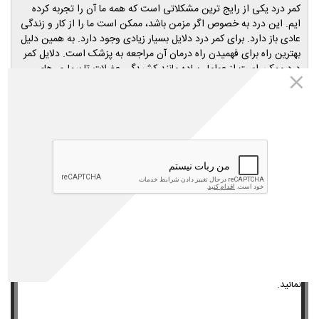
کمر درد یکی از رایج ترین مشکلاتی است که همه ما آن را تجربه کرده
ایم. این درد به خصوص اگر مزمن باشد، ممکن است ما را از کار و زندگی
عادی باز دارد. برای کمر درد دلایل بسیار زیادی وجود دارد. به همین دلیل
بهترین راه برای فهمیدن راه درمان آن مراجعه به پزشک است. دلایل کمر
درد ممکن است از عوامل ساده مانند کشیدگی عضلات تا بیماری های
زمینه ای مانند
یا اندومتریوز متفاوت باشد. به همین دلیل راه
سنگ کلیه
درمان کمر درد نیز باید با توجه به علت آن انتخاب شود؛ اما در مجموع
استفاده از قرص های تقویتی و ضد التهاب از راه های موثر در کاهش کمر
درد است. برای آشنایی بیشتر در این مقاله قصد داریم درمورد علت و
درمان کمر درد توضیح دهیم.
داروخانه اینترنتی مهتاطب
تمامی محصولات معرفی شده در مقالات مجله مهتاطب متعلق به سایت
داروخانه اینترنتی مهتاطب(داروخانه شبانه روزی دکتر رویا میرنظامی) می
باشد و شما عزیزان میتوانید کلیه محصولات مورد نیاز خود را از طریق
مراجعه به سایت مهتاطب به آدرس
www.mahtateb.com
خریداری
نمائید.