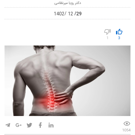
دکتر رویا میرنظامی
29
1402
12
1
3
1054