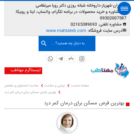
📌تهران-شهریار-داروخانه شبانه روزی دکتر رویا میرنظامی
📱
مشاوره و خرید محصولات در برنامه تلگرام، واتساپ، ایتا و روبیکا:
09302007587
☎️ مشاوره تلفنی:
02165389693
صفحه اصلی
🌐آدرس سایت فروشگاه:
www.mahtateb.com
به دنبال چه هستید؟ ...
اینستاگرم مهتاطب
صفحه نخست
زیبایی و سلامت
سلامت استخوان و مفاصل
بهترین قرص مسکن برای درمان کمر درد
بهترین قرص مسکن برای درمان کمر درد