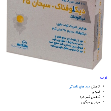
فواید:
کاهش
درد های قاعدگی
تب بر
کاهش کمر درد
موثر بر میگرن