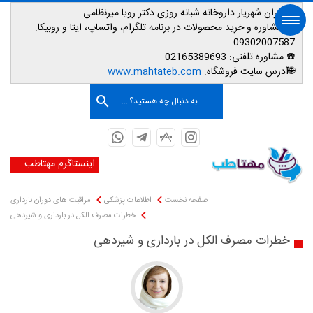
📌تهران-شهریار-داروخانه شبانه روزی دکتر رویا میرنظامی
📱
مشاوره و خرید محصولات در برنامه تلگرام، واتساپ، ایتا و روبیکا:
09302007587
☎️ مشاوره تلفنی:
02165389693
صفحه اصلی
🌐آدرس سایت فروشگاه:
www.mahtateb.com
به دنبال چه هستید؟ ...
اینستاگرم مهتاطب
صفحه نخست
اطلاعات پزشکی
مراقبت های دوران بارداری
خطرات مصرف الکل در بارداری و شیردهی
خطرات مصرف الکل در بارداری و شیردهی