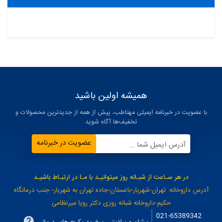
همیشه اولین باشید
با عضویت در خبرنامه ایمیلی مهتاطب، پیش از همه از جدیدترین محصولات و
تخفیف‌ها آگاه شوید
عضویت در خبرنامه
آدرس ایمیل شما ...
در هر سـاعت از شبـانه روز میتوانیـد با مـا در ارتبـاط باشیـد
آدرس داروخانه: تهران-شهریار-باغستان-جاده تهران به شهریار- جنب درمانگاه
حکیم-داروخانه شبانه روزی دکتر رویا میرنظامی
021-65389342