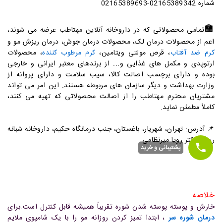
شماره 02165389342-02165389693
🏣
تمامی محصولاتی که در داروخانه آنلاین مهتاطب عرضه می شوند،
اعم از محصولات درمان لک، محصولات درمان جوش، درمان ریزش مو و
کرم ضد آفتاب
، قرص مولتی ویتامین،
کرم مرطوب کننده
، محصولات
ارتوپدی و مکمل های غذایی و... از برندهای معتبر ایرانی و خارجی
بوده و دارای برچسب اصالت کالا، سیب سلامت و دارای پروانه از
وزارت بهداشت و دیگر سازمان های مربوطه هستند. این امر می تواند
مشتریان محترم مهتاطب را از اصالت محصولاتی که تهیه می کنند،
کاملاً مطمئن نماید.
📌
آدرس: تهران، شهریار، باغستان، جنب درمانگاه حکیم، داروخانه شبانه
روزی دکتر رویا میرنظامی
پشتیبانی و خرید
خلاصه
خارش و پوسته پوسته شدن شوره تقریباً همیشه قابل کنترل است.
برای
درمان شوره سر
، ابتدا تمیز کردن روزانه مو را با یک شامپوی ملایم