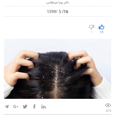
دکتر رویا میرنظامی
16
1399
5
7
11
475