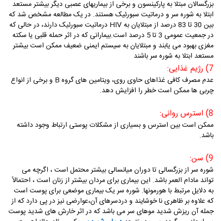
بزرگسالان مبتلا به پارکینسون و برخی از بیماریهای عصبی دیگر بیشتر مستعد
ابتلا به شوره سر و درماتیت سبورئیک هستند. در یک مطالعه مشخص شد که
بین 30 تا 83 درصد از مبتلایان به HIV درماتیت سبورئیک دارند، در حالی که
در جمعیت عمومی 3 تا 5 درصد است.بیمارانی که در اثر حمله قلبی یا سکته
مغزی بهبود می یابند و مبتلایان به سیستم ایمنی ضعیف ممکن است بیشتر
مستعد ابتلا به شوره سر باشند
7) رژیم غذایی:
عدم مصرف کافی غذاهای حاوی روی، ویتامین های گروه B و برخی از انواع
چربی ها ممکن است خطر را افزایش دهد.
8) استرس روانی:
ممکن است بین استرس و بسیاری از مشکلات پوستی ارتباط وجود داشته
باشد.
9) سن:
شوره سر از بزرگسالی تا دوران میانسالی بیشتر محتمل است ، اگرچه می
تواند مادام العمر باشد. این بیماری برای مردان بیشتر از زنان است ، احتمالاً
به دلایل مرتبط با هورمونها. شوره سر یک بیماری موضعی برای پوست است
که علاوه بر ظاهری نا خوشایند و دردسرهای آن،عوارضی نیز در پی دارد که از
جمله آن
ریزش شدید موهای سر
می باشد که در اثر خارش های شدید پوست