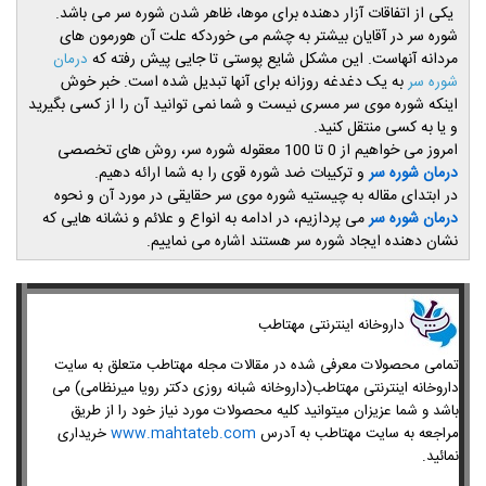
یکی از اتفاقات آزار دهنده برای موها، ظاهر شدن شوره سر می باشد.
شوره سر در آقایان بیشتر به چشم می خوردکه علت آن هورمون های
مردانه آنهاست. این مشکل شایع پوستی تا جایی پیش رفته که
درمان
به یک دغدغه روزانه برای آنها تبدیل شده است. خبر خوش
شوره سر
اینکه شوره موی سر مسری نیست و شما نمی توانید آن را از کسی بگیرید
و یا به کسی منتقل کنید.
امروز می خواهیم از 0 تا 100 معقوله شوره سر، روش های تخصصی
درمان شوره سر
و ترکیبات ضد شوره قوی را به شما ارائه دهیم.
در ابتدای مقاله به چیستیه شوره موی سر حقایقی در مورد آن و نحوه
درمان شوره سر
می پردازیم، در ادامه به انواع و علائم و نشانه هایی که
نشان دهنده ایجاد شوره سر هستند اشاره می نماییم.
​داروخانه اینترنتی مهتاطب
تمامی محصولات معرفی شده در مقالات مجله مهتاطب متعلق به سایت
داروخانه اینترنتی مهتاطب(داروخانه شبانه روزی دکتر رویا میرنظامی) می
باشد و شما عزیزان میتوانید کلیه محصولات مورد نیاز خود را از طریق
مراجعه به سایت مهتاطب به آدرس
www.mahtateb.com
خریداری
نمائید.