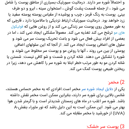
و احتمالاً شوره سر دارند. درماتیت سبورئیک بسیاری از مناطق پوست را شامل
می شود ، از جمله قسمت پشت گوش ، استخوان سینه ، ابرو و دو طرف
بینی. پوست به رنگ قرمز ، چرب و پوشیده از مقیاس پوسته پوسته سفید یا
زرد خواهد بود. درماتیت سبورئیک ارتباط نزدیکی با مالاسزیا دارد ، قارچی که
به طور معمول روی پوست سر زندگی می کند و از روغن هایی که
فولیکول
ترشح می کند تغذیه می کند. معمولاً مشکلی ایجاد نمی کند ، اما در
های مو
بعضی از افراد بیش فعال می شود و باعث تحریک پوست سر می شود و
سلول های اضافی پوست ایجاد می کند. از آنجا که این سلولهای اضافی
پوستی از بین می روند ، آنها با روغن مو و پوست سر مخلوط می شوند و
شوره را تشکیل می دهند. شانه کردن و شست و شو کافی نیست. شستن یا
شانه کردن مو به طور مرتب خطر ابتلا به شوره سر را کاهش می دهد، زیرا در
ریختن طبیعی پوست کمک می کند.
2) مخمر:
یکی از
مخمر است.افرادی که به مخمر حساس هستند،
دلایل ایجاد شوره سر
شانس بالایی برای شوره سر دارند، بنابراین ممکن است مخمر نقش داشته
باشد. شوره سر اغلب در ماه های زمستان شدیدتر است و با گرمتر شدن هوا
بهتر می شود. این ممکن است به این دلیل باشد که نور ماوراء بنفش-A
(UVA) از خورشید با مخمر مقابله می کند.
3) پوست سر خشک: