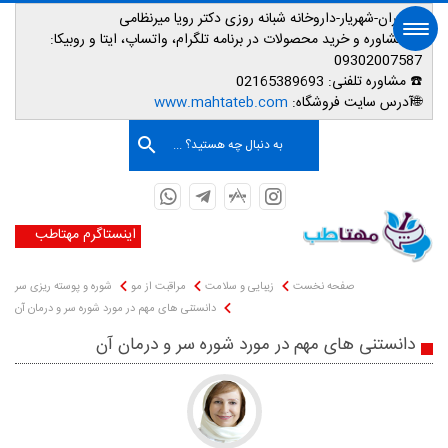
📌تهران-شهریار-داروخانه شبانه روزی دکتر رویا میرنظامی
📱
مشاوره و خرید محصولات در برنامه تلگرام، واتساپ، ایتا و روبیکا:
09302007587
☎️ مشاوره تلفنی:
02165389693
صفحه اصلی
🌐آدرس سایت فروشگاه:
www.mahtateb.com
به دنبال چه هستید؟ ...
اینستاگرم مهتاطب
صفحه نخست
زیبایی و سلامت
مراقبت از مو
شوره و پوسته ریزی سر
دانستنی های مهم در مورد شوره سر و درمان آن
دانستنی های مهم در مورد شوره سر و درمان آن