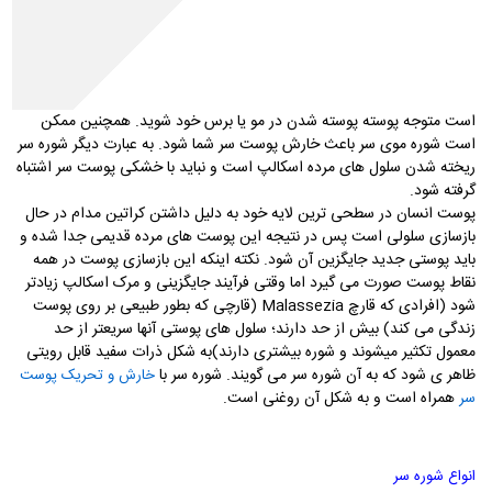
شوره سر وضعیتی از پوست سر است که باعث ایجاد لکه های پوستی می
شود. اگر موهای تیره دارید یا از رنگهای تیره کننده استفاده می کنید ، ممکن
است متوجه پوسته پوسته شدن در مو یا برس خود شوید. همچنین ممکن
است شوره موی سر باعث خارش پوست سر شما شود. به عبارت دیگر شوره سر
ریخته شدن سلول های مرده اسکالپ است و نباید با خشکی پوست سر اشتباه
گرفته شود.
پوست انسان در سطحی ترین لایه خود به دلیل داشتن کراتین مدام در حال
بازسازی سلولی است پس در نتیجه این پوست های مرده قدیمی جدا شده و
باید پوستی جدید جایگزین آن شود. نکته اینکه این بازسازی پوست در همه
نقاط پوست صورت می گیرد اما وقتی فرآیند جایگزینی و مرک اسکالپ زیادتر
شود (افرادی که قارچ Malassezia (قارچی که بطور طبیعی بر روی پوست
زندگی می کند) بیش از حد دارند؛ سلول های پوستی آنها سریعتر از حد
معمول تکثیر میشوند و شوره بیشتری دارند)به شکل ذرات سفید قابل رویتی
ظاهر ی شود که به آن شوره سر می گویند. شوره سر با
خارش و تحریک پوست
همراه است و به شکل آن روغنی است.
سر
انواع شوره سر