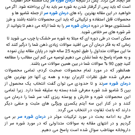
سر ایجاد می گردد. پس در نتیجه
درمان شوره سر
یک مسئله حائز اهمیت
است که باید پس از گرفتار شدن به شوره سر باید به آن پرداخته شود. اگر می
خواهید در این مقاله بهترین راه های
درمان شوره سر
از جمله شامپو ها و
محصولات قابل استفاده و ترکیباتی که باید این محصولات داشته باشند و طرز
شستشوی موها در دوره
درمان شوره سر
را به شما ارائه می دهم تا بتوانید از
شر شوره های سر خلاص شوید.
ممکن است در طی دوره ای که مبتلا به شوره سر خشک یا چرب می شوید تا
زمانی که به فکر درمان آن می افتید سوالات زیادی ذهن شما را درگیر کنند که
ما این سوالات متداول را طبق تجربه 25 ساله خود در پایان مقاله بیان نموده
و به همراه پاسخ به شما نشان می دهیم.توصیه می کنم این مطالب را مطالعه
کنید چون 90 % سوالات شما در بین همین سوالات می باشند.
همانطور که در مورد تمام محصولات صحبت کردم، تمامی محصولات
معرفی شده طبق نظرات کاربران بوده و همه ی آنها جز بهترین های
درمان شوره سر
ند و تا حدودی می توان گفت انتخاب یک محصول از
بین 5 شامپو شد شوره معرفی شده بسته به سلیقه شما دارد. زیرا تمامی
این محصولات شوره و خارش و پوسته ریزی کف سر شما را درمان می
کنند و در کنار این سه آیتم یکسری ویژگی های مثبت و منفی دیگر
دارند که باعث تفاوت در انتخاب می گردد.
حال به ادامه بحث در مورد ترکیبات موثر در
درمان شوره سر
بر می
گردیم و در انتهای مقاله به سوالات متداولی که در مورد شوره سر از
داروخانه مهتاطب سوال شده است پاسخ می دهیم.