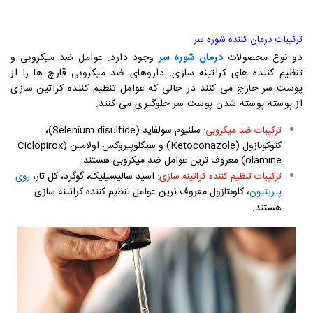
ترکیبات درمان کننده شوره سر
دو نوع محصولات
درمان شوره سر
وجود دارد: عوامل ضد میکروبی و
تنظیم کننده های کراتینه سازی. داروهای ضد میکروبی قارچ ها را از
پوست سر خارج می کنند در حالی که عوامل تنظیم کننده کراتین سازی
از پوسته پوسته شدن پوست سر جلوگیری می کنند.
سلنیوم سولفاید (Selenium disulfide)،
ترکیبات ضد میکروبی:
كتوكونازول (Ketoconazole) و سیكلوپیروكس اولامین (Ciclopirox
olamine) معروف ترین عوامل ضد میکروبی هستند.
اسید سالیسیلیک، گوگرد، کل تار،
ترکیبات تنظیم کننده کراتینه سازی:
روی
، کلوبتازول معروف ترین عوامل تنظیم کننده کراتینه سازی
پیریتیون
هستند.