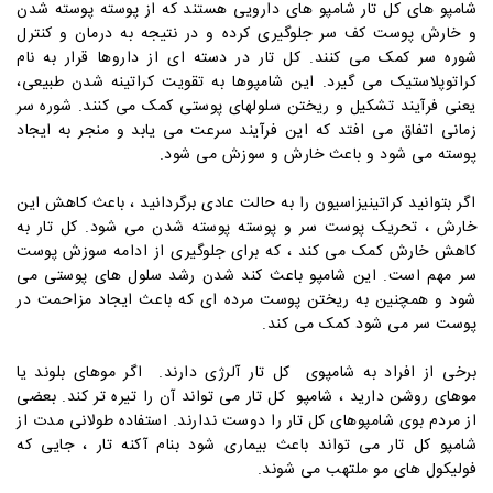
شامپو های
کل تار
شامپو های دارویی هستند که از پوسته پوسته شدن
و خارش پوست کف سر جلوگیری کرده و در نتیجه به درمان و کنترل
شوره سر کمک می کنند. کل تار در دسته ای از داروها قرار به نام
کراتوپلاستیک
می گیرد
. این شامپوها به تقویت کراتینه شدن طبیعی،
یعنی فرآیند تشکیل و ریختن سلولهای پوستی کمک می کنند. شوره سر
زمانی اتفاق می افتد که این فرآیند سرعت می یابد و منجر به ایجاد
پوسته می شود و باعث خارش و سوزش می شود.
اگر بتوانید کراتینیزاسیون را به حالت عادی برگردانید ، باعث کاهش این
خارش ، تحریک پوست سر و پوسته پوسته شدن می شود.
کل تار
به
کاهش خارش کمک می کند ، که برای جلوگیری از ادامه سوزش پوست
سر مهم است. این شامپو باعث کند شدن رشد سلول های پوستی می
شود و همچنین به ریختن پوست مرده ای که باعث ایجاد مزاحمت در
پوست سر می شود کمک می کند.
برخی از افراد به شامپوی
کل تار
آلرژی دارند. اگر موهای بلوند یا
موهای روشن دارید ، شامپو
کل تار
می تواند آن را تیره تر کند. بعضی
از مردم بوی شامپوهای
کل تار
را دوست ندارند. استفاده طولانی مدت از
شامپو
کل تار
می تواند باعث بیماری شود بنام آکنه تار ، جایی که
فولیکول های مو ملتهب می شوند.