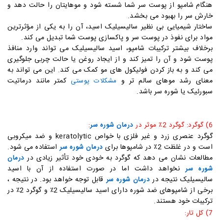
هنگام شامپو از پوست سر شما شسته شود و موهایتان را حالت دهد و
خارش سر را بهبود می بخشد.
ساختار شیمیایی بی نظیر سالیسیلیک اسید، آن را به یکی از مؤثرترین
مواد برای نفوذ در پوست سر و پاکسازی پوست شما تبدیل می کند.
برخلاف بیشتر ترکیبات شامپو، اسید سالیسیلیک می تواند وارد منافذ
پوست شود و آن را تمیز کند و از ایجاد روغن یا حالت چربی جلوگیری
می کند و به باز کردن فولیکول های مو کمک می کند. این می تواند به
معنای رشد موهای سالم تر و
کمتر مانند درماتیت
مشکلات پوستی
سبورئیک یا شوره سر باشد.
6) گوگرد: گوگرد 2٪ موثر در
درمان شوره سر
:
گوگرد عنصری زرد و غیر فلزی با خواص keratolytic و ضد میکروبی
است و در غلظت 2٪ در شامپوها برای
استفاده می شود.
درمان شوره سر
مطالعات نشان می دهد که گوگرد به خودی خود تأثیر زیادی در
درمان
نخواهد داشت اما در صورت استفاده از آن با اسید
شوره سر
سالیسیلیک نتیجه در
قابل توجه خواهد بود. در نتیجه ،
درمان شوره سر
برخی از شامپوهای ضد شوره دارای اسید سالیسیلیک 2٪ و گوگرد 2٪ در
ترکیبات خود هستند.
7) کل تار: