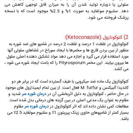
سلولی یا دوباره تولید شدن آن را به میزان قابل توجهی کاهش می
دهد. سلنیوم سولفاید به صورت 1% و 2.5% موجود است که با نسخه
پزشک فروخته می شود.
2) کتوکونازول (Ketoconazole):
کتوکونازول در غلظت 1 درصد و غلظت 2 درصد در شامپو های ضد شوره به
منظور از بین بردن قارچ ها و مخمرها با ایجاد سوراخ در غشاهای سلولی آنها
مورد استفاده قرار می گیرد و اجازه می دهد مواد تشکیل دهنده اصلی سلول
ها بیرون بیایند. این مخمر Pityrosporum را که باعث ایجاد شوره می شود ،
می کشد.
کتوکونازول یک ماده ضد میکروبی با طیف گسترده است که در برابر هر دو
کاندیدا آلبیکنس و M. furfur فعال است. از بین تمام ایمیدازول های موجود
در حال حاضر ، کتوکونازول به دلیل اثربخشی آن در
درمان شوره سر
شدید و
مقاوم به عنوان یک مدعی اصلی در بین گزینه های درمانی بدل شده است.
مطالعات کمی نشان داده اند که اثر کتوکونازول در
درمان شوره سر
مقاوم
بسیار کمتر از شامپوهای حاوی
زینک پیریتون 1٪
و
سلنیوم سولفاید 2.5٪ می
باشد.