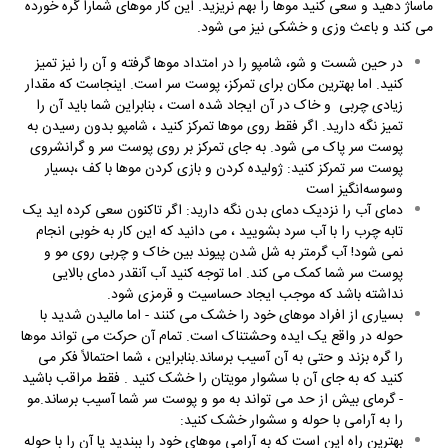
ماساژ دهید و سعی کنید موها را بهم نریزید. این کار موهای شمارا گره خورده
می کند و باعث وزی و خشکی نیز می شود.
در حین شست و شو، شامپو را در امتداد موها گرفته و آن را نیز تمیز
کنید. اما بهترین مکان برای تمرکز، پوست سر است. اینجاست که مقدار
زیادی چربی و خاک در آن ایجاد شده است ، بنابراین شما باید آن را
تمیز نگه دارید. اگر فقط روی موها تمرکز کنید ، شامپو بدون رسیدن به
پوست سر پاک می شود. به جای تمرکز بر روی پوست سر و گرانشروی
پوست سر تمرکز کنید: ژولیده کردن و بازی کردن موها با کف ،بسیار
وسوسه‌انگیز است
دمای آب را نزدیک دمای بدن نگه دارید: اگر تاکنون سعی کرده اید یک
تابه چرب را با آب سرد بشویید ، می دانید که این کار به خوبی انجام
نمی شود! آب گرمتر به شل شدن پیوند بین خاک و چربی روی مو و
پوست سر شما کمک می کند. اما توجه کنید آب آنقدر دمای بالایی
نداشته باشد که موجب ایجاد حساسیت و قرمزی شود.
بسیاری از افراد موهای خود را خشک می کنند - اما مالیدن شدید با
حوله در واقع یک ایده وحشتناک است. تمام آن حرکت می تواند موها
را گره بزند و حتی به آن آسیب برساند.بنابراین ، شما احتمالاً فکر می
کنید که به جای آن با سشوار مویتان را خشک کنید . فقط مراقب باشید
- گرمای بیش از حد می تواند به مو و پوست سر شما آسیب برساند.مو
را به آرامی با حوله و سشوار خشک کنید:
بهترین راه این است که به آرامی موهای خود را ببندید یا آن را با حوله