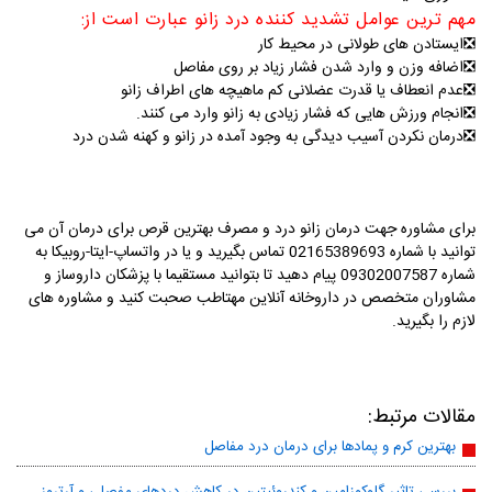
مهم ترین عوامل تشدید کننده درد زانو عبارت است از:
❎
ایستادن های طولانی در محیط کار
❎
اضافه وزن و وارد شدن فشار زیاد بر روی مفاصل
❎
عدم انعطاف یا قدرت عضلانی کم ماهیچه های اطراف زانو
❎
انجام ورزش هایی که فشار زیادی به زانو وارد می کنند.
❎
درمان نکردن آسیب دیدگی به وجود آمده در زانو و کهنه شدن درد
برای مشاوره جهت درمان زانو درد و مصرف بهترین قرص برای درمان آن می
توانید با شماره 02165389693 تماس بگیرید و یا در واتساپ-ایتا-روبیکا به
شماره 09302007587 پیام دهید تا بتوانید مستقیما با پزشکان داروساز و
مشاوران متخصص در داروخانه آنلاین مهتاطب صحبت کنید و مشاوره های
لازم را بگیرید.
مقالات مرتبط:
بهترین کرم و پمادها برای درمان درد مفاصل
بررسی تاثیر گلوکوزامین و کندروئیتین در کاهش دردهای مفصلی و آرتروز