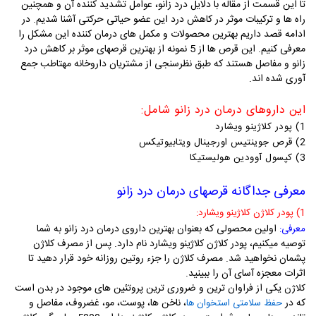
تا این قسمت از مقاله با دلایل درد زانو، عوامل تشدید کننده آن و همچنین
راه ها و ترکیبات موثر در کاهش درد این عضو حیاتی حرکتی آشنا شدیم. در
ادامه قصد داریم بهترین محصولات و مکمل های درمان کننده این مشکل را
معرفی کنیم. این قرص ها از 5 نمونه از بهترین قرصهای موثر بر کاهش درد
زانو و مفاصل هستند که طبق نظرسنجی از مشتریان داروخانه مهتاطب جمع
آوری شده اند.
این داروهای درمان درد زانو شامل:
1) پودر کلاژینو ویشارد
2)
قرص جوینتیس اورجینال ویتابیوتیکس
3)
کپسول آوودین هولیستیکا
معرفی جداگانه قرصهای درمان درد زانو
1) پودر کلاژن کلاژینو ویشارد:
اولین محصولی که بعنوان بهترین داروی درمان درد زانو به شما
معرفی:
توصیه میکنیم، پودر کلاژن کلاژینو ویشارد نام دارد.
پس از مصرف کلاژن
پشمان نخواهید شد. مصرف کلاژن را جزء روتین روزانه خود قرار دهید تا
اثرات معجزه آسای آن را ببینید.
یکی از فراوان ترین و ضروری ترین پروتئین های موجود در بدن است
کلاژن
که در
، ناخن ها، پوست، مو، غضروف، مفاصل و
حفظ سلامتی استخوان ها