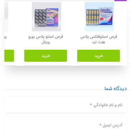
قرص استئوفلکس پلاس
قرص استئو پلاس یورو
پودر 
هلث اید
ویتال
خرید
خرید
دیدگاه شما
نام و نام خانوادگی *
آدرس ایمیل *