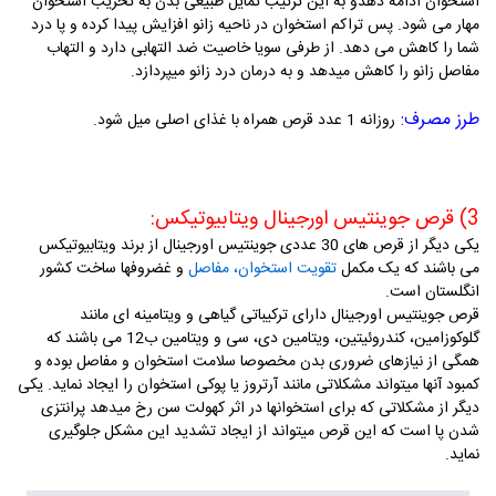
استخوان ادامه دهدو به این ترتیب تمایل طبیعی بدن به تخریب استخوان
مهار می شود. پس تراکم استخوان در ناحیه زانو افزایش پیدا کرده و پا درد
شما را کاهش می دهد. از طرفی سویا خاصیت ضد التهابی دارد و التهاب
مفاصل زانو را کاهش میدهد و به درمان درد زانو میپردازد.
طرز مصرف:
روزانه 1 عدد قرص همراه با غذای اصلی میل شود.
3) قرص جوینتیس اورجینال ویتابیوتیکس:
یکی دیگر از قر
ص های 30 عددی جوینتیس اورجینال از برند ویتابیوتیکس
می باشند که یک مکمل
تقویت استخوان، مفاصل
و غضروفها ساخت کشور
انگلستان است.
قرص جوینتیس اورجینال دارای ترکیباتی گیاهی و ویتامینه ای مانند
گلوکوزامین، کندروئیتین، ویتامین دی، سی و ویتامین ب12 می باشند که
همگی از نیازهای ضروری بدن مخصوصا سلامت استخوان و مفاصل بوده و
کمبود آنها میتواند مشکلاتی مانند آرتروز یا پوکی استخوان را ایجاد نماید. یکی
دیگر از مشکلاتی که برای استخوانها در اثر کهولت سن رخ میدهد پرانتزی
شدن پا است که این قرص میتواند از ایجاد تشدید این مشکل جلوگیری
نماید.