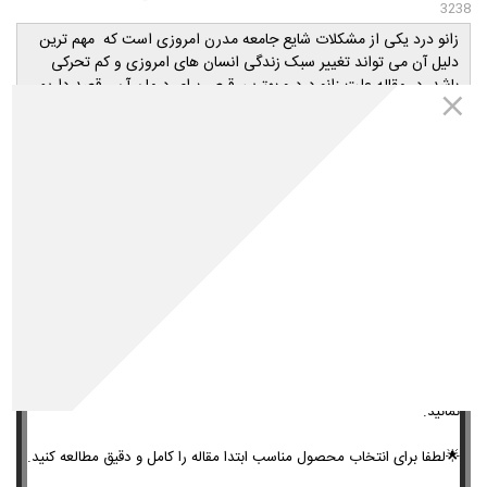
3238
زانو درد یکی از مشکلات شایع جامعه مدرن امروزی است که مهم ترین
دلیل آن می تواند تغییر سبک زندگی انسان های امروزی و کم تحرکی
باشد. در مقاله علت زانو درد و بهترین قرص برای درمان آن ، قصد داریم
دلایل بروز این مشکل را بررسی کنیم و شما را با بهترین مکمل های موثر
در رفع این مشکل آشنا کنیم. اگر شما هم با
درگیر
مشکلات مفصلی
هستید، پیشنهاد می کنیم تا انتهای مقاله را با دقت مطالعه کنید.
​داروخانه اینترنتی مهتاطب
تمامی محصولات معرفی شده در مقالات مجله مهتاطب متعلق به سایت
داروخانه اینترنتی مهتاطب(داروخانه شبانه روزی دکتر رویا میرنظامی) می
باشد و شما عزیزان میتوانید کلیه محصولات مورد نیاز خود را از طریق
مراجعه به سایت مهتاطب به آدرس
www.mahtateb.com
خریداری
نمائید.
🌟
لطفا برای انتخاب محصول مناسب ابتدا مقاله را کامل و دقیق مطالعه کنید.