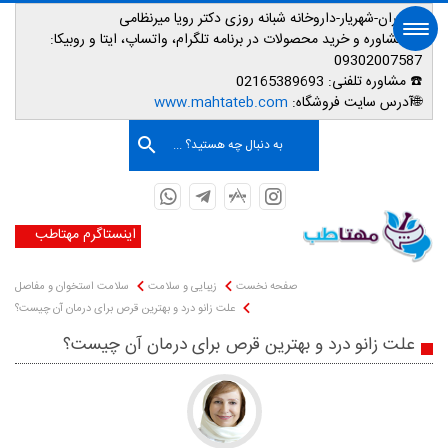
📌تهران-شهریار-داروخانه شبانه روزی دکتر رویا میرنظامی
📱
مشاوره و خرید محصولات در برنامه تلگرام، واتساپ، ایتا و روبیکا:
09302007587
☎️ مشاوره تلفنی:
02165389693
صفحه اصلی
🌐آدرس سایت فروشگاه:
www.mahtateb.com
به دنبال چه هستید؟ ...
اینستاگرم مهتاطب
صفحه نخست
زیبایی و سلامت
سلامت استخوان و مفاصل
علت زانو درد و بهترین قرص برای درمان آن چیست؟
علت زانو درد و بهترین قرص برای درمان آن چیست؟