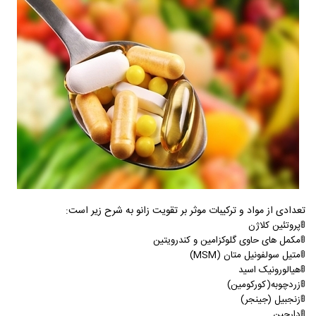
تعدادی از مواد و ترکیبات موثر بر تقویت زانو به شرح زیر است:
🚦پروتئین کلاژن
🚦مکمل های حاوی گلوکزامین و کندرویتین
🚦متیل سولفونیل متان (
MSM
)
🚦هیالورونیک اسید
🚦زردچوبه(کورکومین)
🚦زنجبیل (جینجر)
🚦دارچین