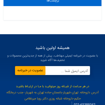
برچسب‌ها:
همیشه اولین باشید
با عضویت در خبرنامه ایمیلی مهتاطب، پیش از همه از جدیدترین محصولات و
تخفیف‌ها آگاه شوید
عضویت در خبرنامه
آدرس ایمیل شما ...
در هر سـاعت از شبـانه روز میتوانیـد با مـا در ارتبـاط باشیـد
آدرس داروخانه: تهران-شهریار-باغستان-جاده تهران به شهریار- جنب درمانگاه
حکیم-داروخانه شبانه روزی دکتر رویا میرنظامی
021-65389342