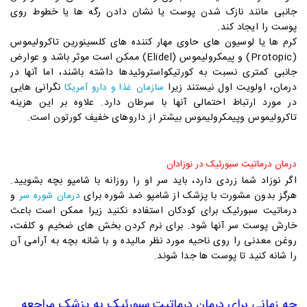
جانبی مانند نازک شدن پوست یا نشان دادن رگه ها یا خطوط روی
پوست را ایجاد کند.
کرم ها یا لوسیون های حاوی مهار کننده های کلسینورین تاکرولیموس
(Protopic) و پیمکرولیموس (Elidel) ممکن است موثر باشد و عوارض
جانبی کمتری نسبت به کورتیکواستروئیدها داشته باشند، اما آنها در
درمان، اولویت اول نیستند زیرا
نگرانی هایی
سازمان غذا و دارو آمریکا
در مورد ارتباط احتمالی آنها با سرطان دارد. علاوه بر این هزینه
تاکرولیموس وپیمکرولیموس بیشتر از داروهای خفیف کورتون است.
درمان درماتیت سبورئیک در نوزادان
اگر نوزاد شما زردی دارد، باید سر او را روزانه با شامپو بچه بشویید.
هرگز بدون مشورت با پزشک از شامپو ضد شوره برای
و
درمان شوره سر
درماتیت سبورئیک برای کودکان استفاده نکنید زیرا ممکن است باعث
خارش پوست سر آنها شود. برای نرم کردن بخش های ضخیم و کلفت،
روغن معدنی را روی ناحیه مورد نظر مالیده و با شانه بچه به آرامی آن
را شانه کنید تا پوست ها جدا شوند.
چه زمانی برای درمان درماتیت سبورئیک به پزشک مراجعه