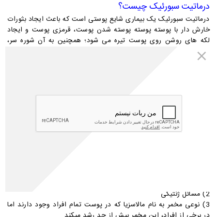
درماتیت سبورئیک چیست؟
درماتیت سبورئیک یک بیماری شایع پوستی است که باعث ایجاد بثورات
خارش دار با پوسته پوسته پوسته شدن پوست، قرمزی پوست و ایجاد
لکه های روشن روی پوست تیره می شود؛ همچنین به آن
شوره سر
،
سبوره ، اگزمای سبورئیک و پسوریازیس سبوره ای گفته می شود.
درماتیت سبورئیک به پسوریازیس،
و آلرژی شباهت زیادی دارد اما
اگزما
این بیماری نه تنها روی پوست سر بلکه در هر جای بدن می تواند اتفاق
بیفتد. به دلیل اینکه این بیماری بسیار شایع است،
مجله مهتاطب
، در
این مقاله به طور کامل به بررسی علل، علائم و درمان درماتیت سبورئیک
می پردازد.
دلایل بروز درماتیت سبورئیک
متخصصان هنوز علت اصلی این بیماری را کشف نکرده اند اما با توجه
به تحقیقات و مطالعات انجام شده، به نظر میرسد موارد زیر، علل بروز
درماتیت سبورئیک می باشد:
1) فشار
2) مسائل ژنتیکی
3) نوعی مخمر به نام مالاسزیا که در پوست تمام افراد وجود دارند اما
در برخی از افراد، این مخمر بیش از حد رشد میکند.