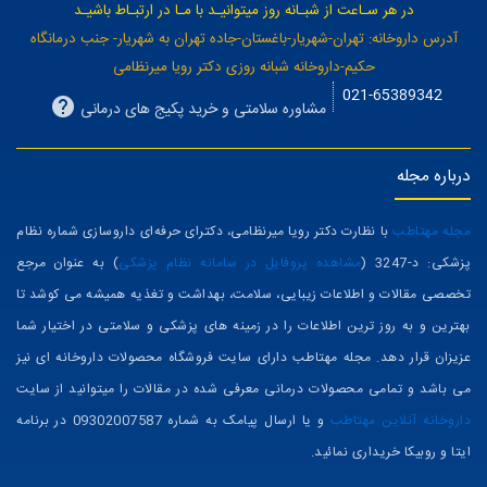
در هر سـاعت از شبـانه روز میتوانیـد با مـا در ارتبـاط باشیـد
آدرس داروخانه: تهران-شهریار-باغستان-جاده تهران به شهریار- جنب درمانگاه
حکیم-داروخانه شبانه روزی دکتر رویا میرنظامی
021-65389342
مشاوره سلامتی و خرید پکیج های درمانی
درباره مجله
مجله مهتاطب
با نظارت دکتر رویا میرنظامی، دکترای حرفه‌ای داروسازی شماره نظام
پزشکی: د-3247 (
مشاهده پروفایل در سامانه نظام پزشکی
) به عنوان مرجع
تخصصی مقالات و اطلاعات زیبایی، سلامت، بهداشت و تغذیه همیشه می کوشد تا
بهترین و به روز ترین اطلاعات را در زمینه های پزشکی و سلامتی در اختیار شما
عزیزان قرار دهد. مجله مهتاطب دارای سایت فروشگاه محصولات داروخانه ای نیز
می باشد و تمامی محصولات درمانی معرفی شده در مقالات را میتوانید از سایت
داروخانه آنلاین مهتاطب
و یا ارسال پیامک به شماره 09302007587 در برنامه
ایتا و روبیکا خریداری نمائید.