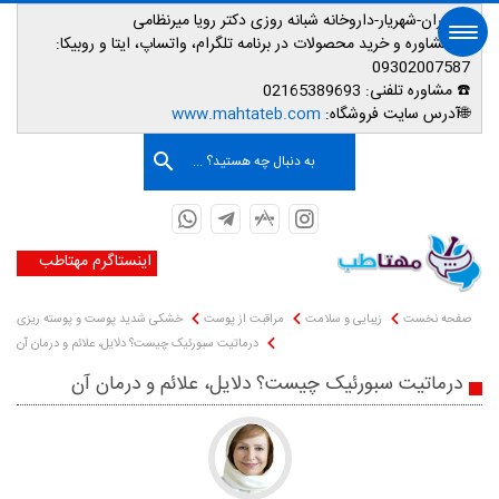
📌تهران-شهریار-داروخانه شبانه روزی دکتر رویا میرنظامی
📱
مشاوره و خرید محصولات در برنامه تلگرام، واتساپ، ایتا و روبیکا:
09302007587
☎️ مشاوره تلفنی:
02165389693
صفحه اصلی
🌐آدرس سایت فروشگاه:
www.mahtateb.com
به دنبال چه هستید؟ ...
اینستاگرم مهتاطب
صفحه نخست
زیبایی و سلامت
مراقبت از پوست
خشکی شدید پوست و پوسته ریزی
درماتیت سبورئیک چیست؟ دلایل، علائم و درمان آن
درماتیت سبورئیک چیست؟ دلایل، علائم و درمان آن