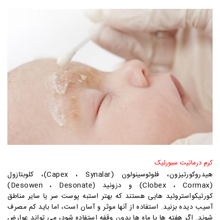
کرم درماتیت سبورئیک
هیدروکورتیزون، فلوئوسینولون (Capex ، Synalar)، کلوبتازول
(Clobex ، Cormax) و دزونید (Desowen ، Desonate)
کورتیکواستروئید هایی هستند که بهتر استبه پوست سر یا سایر مناطق
آسیب دیده بزنید. استفاده از آنها موثر و آسان است، اما باید کم مصرف
شوند. اگر هفته ها یا ماه ها بدون وقفه استفاده شود، می تواند عوارض