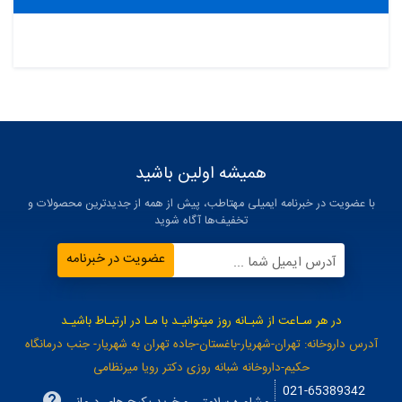
همیشه اولین باشید
با عضویت در خبرنامه ایمیلی مهتاطب، پیش از همه از جدیدترین محصولات و
تخفیف‌ها آگاه شوید
عضویت در خبرنامه
آدرس ایمیل شما ...
در هر سـاعت از شبـانه روز میتوانیـد با مـا در ارتبـاط باشیـد
آدرس داروخانه: تهران-شهریار-باغستان-جاده تهران به شهریار- جنب درمانگاه
حکیم-داروخانه شبانه روزی دکتر رویا میرنظامی
021-65389342