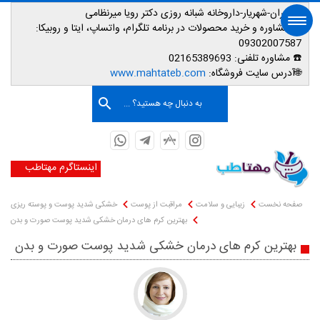
📌تهران-شهریار-داروخانه شبانه روزی دکتر رویا میرنظامی
📱
مشاوره و خرید محصولات در برنامه تلگرام، واتساپ، ایتا و روبیکا:
09302007587
☎️ مشاوره تلفنی:
02165389693
صفحه اصلی
🌐آدرس سایت فروشگاه:
www.mahtateb.com
به دنبال چه هستید؟ ...
اینستاگرم مهتاطب
صفحه نخست
زیبایی و سلامت
مراقبت از پوست
خشکی شدید پوست و پوسته ریزی
بهترین کرم های درمان خشکی شدید پوست صورت و بدن
بهترین کرم های درمان خشکی شدید پوست صورت و بدن