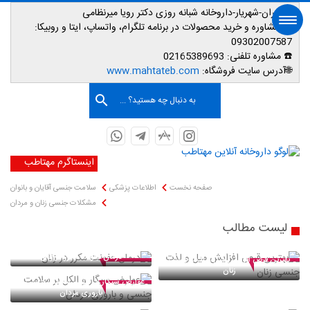
📌تهران-شهریار-داروخانه شبانه روزی دکتر رویا میرنظامی
📱
مشاوره و خرید محصولات در برنامه تلگرام، واتساپ، ایتا و روبیکا:
09302007587
☎️ مشاوره تلفنی:
02165389693
صفحه اصلی
🌐آدرس سایت فروشگاه:
www.mahtateb.com
به دنبال چه هستید؟ ...
اینستاگرم مهتاطب
صفحه نخست
اطلاعات پزشکی
سلامت جنسی آقایان و بانوان
مشکلات جنسی زنان و مردان
لیست مطالب
درمان عفونت مکرر در زنان
بهترین قرص افزایش میل و لذت جنسی
زنان
عوارض سیگار و الکل بر سلامت جنسی و
باروری مردان