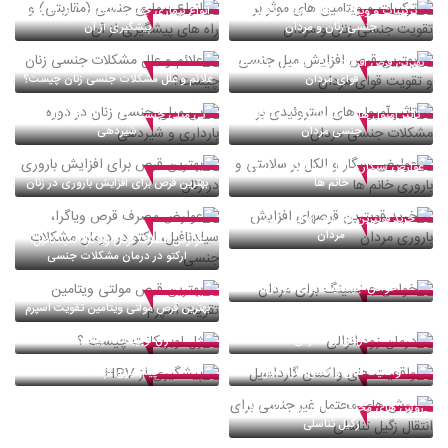
ترکیبات و ویتامین های موثر بر تقویت
انواع بیماری جنسی (مقاربتی) و راه های
جنسی زنان و مردان
پیشگیری از آن
بهترین قرص افزایش میل جنسی و تقویت
قوای مردان
علائم و علل مشکلات جنسی زنان چیست؟
تاثیر آمپول های استروئیدی بر مشکلات
بی میلی جنسی زنان در دوره بارداری و
جنسی مردان
شیردهی
عوارض سیگار و الکل بر سلامتی و باروری
خانم ها
بهترین قرص برای افزایش باروری در زنان
خرید قویترین قرصهای افزایش باروری
مردان
عوارض مصرف قرص ویاگرا، سیلدنافیل،
ارکتو در درمان مشکلات جنسی
خواص جینسینگ برای مردان
بهترین قرص مولتی ویتامین تقویت اسپرم
درمان زود انزالی
ژل لوبریکانت چیست ؟
واقعیت های واکسن گارداسیل
پیشگیری از HPV
روش های محتمل غیر جنسی برای انتقال
زگیل تناسلی