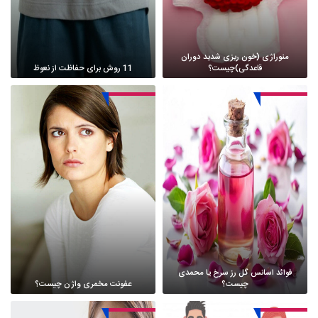
منوراژی (خون ریزی شدید دوران
قاعدگی)چیست؟
11 روش برای حفاظت از نعوظ
فوائد اسانس گل رز سرخ یا محمدی
چیست؟
عفونت مخمری واژن چیست؟