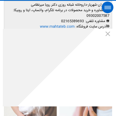
📌تهران-شهریار-داروخانه شبانه روزی دکتر رویا میرنظامی
📱
مشاوره و خرید محصولات در برنامه تلگرام، واتساپ، ایتا و روبیکا:
09302007587
☎️ مشاوره تلفنی:
02165389693
صفحه اصلی
🌐آدرس سایت فروشگاه:
www.mahtateb.com
به دنبال چه هستید؟ ...
اینستاگرم مهتاطب
صفحه نخست
اطلاعات پزشکی
سلامت جنسی آقایان و بانوان
لیست مطالب