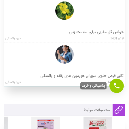
خواص گل مغربی برای سلامت زنان
9
تیر
1401
دوره یائسگی
تاثیر قرص حاوی سویا بر هورمون های زنانه و یائسگی
17
آبان
1402
دوره یائسگی
پشتیبانی و خرید
محصولات مرتبط