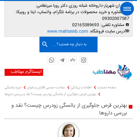
📌تهران-شهریار-داروخانه شبانه روزی دکتر رویا میرنظامی
📱
مشاوره و خرید محصولات در برنامه تلگرام، واتساپ، ایتا و روبیکا:
09302007587
☎️ مشاوره تلفنی:
02165389693
صفحه اصلی
🌐آدرس سایت فروشگاه:
www.mahtateb.com
به دنبال چه هستید؟ ...
اینستاگرم مهتاطب
صفحه نخست
اطلاعات پزشکی
سلامت جنسی آقایان و بانوان
دوره یائسگی
بهترین قرص جلوگیری از یائسگی زودرس چیست؟ نقد و بررسی داروها
بهترین قرص جلوگیری از یائسگی زودرس چیست؟ نقد و
بررسی داروها