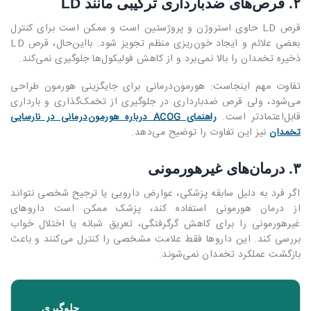
۲. قرص‌های ضدبارداری ترکیبی مانند LD
قرص LD حاوی استروژن و پروژستین است و ممکن است برای کنترل
بعضی علائم و ایجاد خون‌ریزی منظم تجویز شود. بااین‌حال، قرص LD
ذخیره تخمدان را بالا نمی‌برد و از کاهش فولیکول‌ها جلوگیری نمی‌کند.
تفاوت مهم اینجاست: هورمون‌درمانی برای جایگزینی هورمون طراحی
می‌شود، ولی قرص ضدبارداری در جلوگیری از تخمک‌گذاری و بارداری
قابل‌اعتمادتر است.
راهنمای ACOG درباره هورمون‌درمانی در نارسایی
نیز این تفاوت را توضیح می‌دهد.
تخمدان
۳. درمان‌های غیرهورمونی
اگر فرد به دلیل سابقه پزشکی، عوارض دارویی یا ترجیح شخصی نتواند
از درمان هورمونی استفاده کند، پزشک ممکن است داروهای
غیرهورمونی را برای کاهش گرگرفتگی، تعریق شبانه یا اختلال خواب
بررسی کند. این داروها فقط علامت مشخصی را کنترل می‌کنند و باعث
بازگشت عملکرد تخمدان نمی‌شوند.
اف
جلوگیری