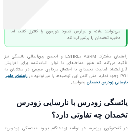
اگر نارسایی زودرس تخمدان تأیید شود، پزشک ممکن است
هورمون‌درمانی، قرص ضدبارداری ترکیبی یا درمان‌های دیگری را
با توجه به سن، داشتن یا نداشتن رحم، شدت علائم، نیاز به
جلوگیری از بارداری و سابقه بیماری انتخاب کند. این داروها
می‌توانند علائم و عوارض کمبود هورمون را کنترل کنند، اما
ذخیره تخمدان را برنمی‌گردانند.
راهنمای مشترک ESHRE، ASRM و انجمن بین‌المللی یائسگی نیز
تأکید می‌کند که هنوز مداخله‌ای با توان اثبات‌شده برای افزایش
قابل‌اعتماد فعالیت تخمدان یا احتمال بارداری طبیعی در مبتلایان به
POI وجود ندارد. متن کامل این توصیه‌ها را می‌توانید در
راهنمای علمی
بخوانید.
نارسایی زودرس تخمدان
یائسگی زودرس با نارسایی زودرس
تخمدان چه تفاوتی دارد؟
در گفت‌وگوی روزمره، هر توقف زودهنگام پریود «یائسگی زودرس»