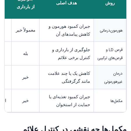
روش
هدف اصلی
ذ
از بارداری
تخ
جبران کمبود هورمون و
هورمون‌درمانی
معمولاً خیر
کاهش پیامدهای آن
قرص LD و
جلوگیری از بارداری و
بله
قرص‌های ترکیبی
کنترل برخی علائم
درمان
کاهش یک یا چند علامت
خیر
غیرهورمونی
مانند گرگرفتگی
جبران کمبود تغذیه‌ای یا
مکمل‌ها
خیر
اثبا
حمایت از استخوان
مکمل‌ها چه نقشی در کنترل علائم