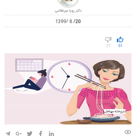
دکتر رویا میرنظامی
20
1399
8
27
51