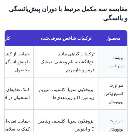
مقایسه سه مکمل مرتبط با دوران پیش‌یائسگی
و یائسگی
محصول
ترکیبات شاخص معرفی‌شده
کاربرد
ترکیبات گیاهی مانند
حمایت از کنترل 
پریمنتا
پنج‌انگشت، یام وحشی، تمشک
یا پیش‌یائسگی ب
نوتراکس
قرمز و خارمریم
محصول
منو اورت
ایزوفلاون سویا، کلسیم، منیزیم،
کمک تغذیه‌ای و 
کلسیم پلاس
ویتامین D و ریزمغذی‌ها
استخوان در افراد
یوروویتال
منو اورت
ایزوفلاون سویا، کلسیم، ویتامین
حمایت تغذیه‌ای د
یوروویتال
D و اینولین
کمک به سلامت ا