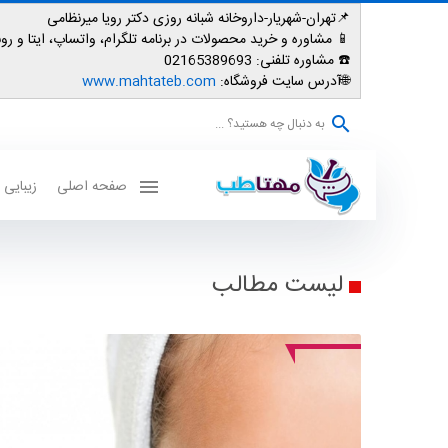
📌تهران-شهریار-داروخانه شبانه روزی دکتر رویا میرنظامی
📱
مشاوره و خرید محصولات در برنامه تلگرام، واتساپ، ایتا و روبیکا: 007587
☎️ مشاوره تلفنی:
02165389693
🌐آدرس سایت فروشگاه:
www.mahtateb.com
به دنبال چه هستید؟ ...
صفحه اصلی
زیبایی
لیست مطالب