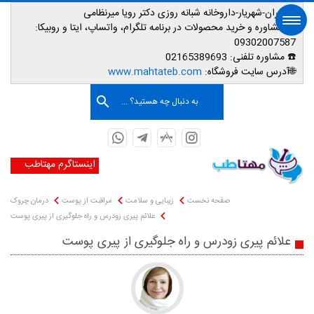
📌تهران-شهریار-داروخانه شبانه روزی دکتر رویا میرنظامی
📱
مشاوره و خرید محصولات در برنامه تلگرام، واتساپ، ایتا و روبیکا:
09302007587
☎️ مشاوره تلفنی:
02165389693
صفحه اصلی
🌐آدرس سایت فروشگاه:
www.mahtateb.com
به دنبال چه هستید؟ ...
اینستاگرم مهتاطب
صفحه نخست
زیبایی و سلامت
مراقبت از پوست
درمان چروک
علائم پیری زودرس و راه جلوگیری از پیری پوست
علائم پیری زودرس و راه جلوگیری از پیری پوست