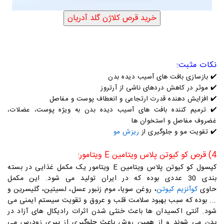
نکات مثبت:
✔️
بازسازی بافت های آسیب دیده بدن
✔️
موثر در کاهش دردهای ناشی از آرتروز
✔️
افزایش دهنده قدرت ارتجاعی و انعطاف پوست و مفاصل
✔️
ترمیم کننده بافت های آسیب دیده بدن به ویژه پوست، عضلات،
غضروف مفاصل و استخوان ها
✔️ تقویت مو و جلوگیری از
ریزش مو
4) قرص کو کیوتن پلاس ویتامین E ویتامور:
کپس
ول کو کیوتن پلاس ویتامین E ویتامور یک مکمل غذایی در بسته
بندی 30 عددی بوده که در ایران تولید می شود. این مکمل
حاوی
کوآنزیم کیوتن
، روغن سویا، موم زنبور عسل، لسیتین، گلیسرین و
... بوده که سبب بهبود سلامت قلب و عروق و تقویت سیستم ایمنی می
شود. آنتی اکسیدان ها باعث خنثی شدن اثرات رادیکال های آزاد در
بدن می شوند و از همین روش باعث جلوگیری از پیری زودرس می