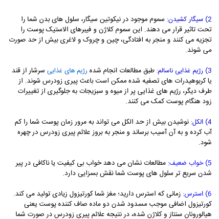
سموم موجود در نیکوتین سیگار، سلول های بدن شما را
2) سیگار کشیدن:
تحت تاثیر قرار می دهند. این سموم کلاژن و فیبرهای الاستیک پوست را
تجزیه می کنند و منجر به افتادگی، چین و چروک و لاغری بیش از حد صورت
می شوند.
طبق مطالعات انجام شده
سرشار از قند
3) رژیم غذایی ناسالم:
رژیم های غذایی
یا کربوهیدرات های تصفیه شده ممکن است باعث پیری زودرس شوند. از
طرف دیگر، رژیم های غذایی پر از میوه و سبزیجات به جلوگیری از تغییرات
زود هنگام پوست کمک می کنند.
نوشیدن بیش از حد الکل می تواند به مرور زمان پوست شما را کم
4) الکل:
آب کرده و به آن آسیب برساند و منجر به بروز علائم پیری زودرس در چهره
شود.
مطالعات نشان می دهد خواب بی کیفیت یا ناکافی در پیر
5) خواب ضعیف:
شدن سریع تر سلول های پوست شما نقش بسزایی دارد.
زمانی که استرس دارید؛ مغز شما کورتیزول زیادی تولید می کند.
6) استرس:
کورتیزول اضافی موجب مسدود شدن دو ماده صاف کننده پوست یعنی
هیالورونان سنتاز و کلاژن شده، در نتیجه علائم پیری زودرس در صورت شما