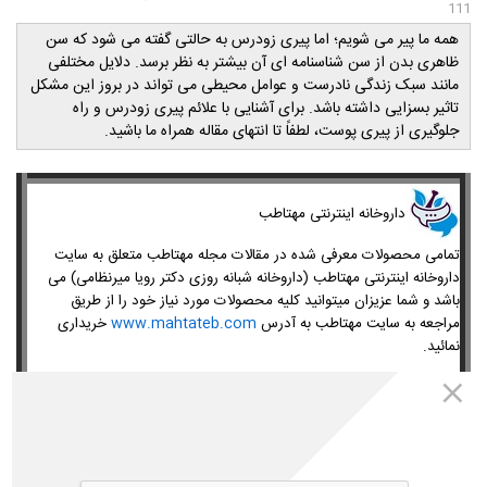
111
همه ما پیر می شویم؛ اما پیری زودرس به حالتی گفته می شود که سن
ظاهری بدن از سن شناسنامه ای آن بیشتر به نظر برسد. دلایل مختلفی
مانند سبک زندگی نادرست و عوامل محیطی می تواند در بروز این مشکل
تاثیر بسزایی داشته باشد. برای آشنایی با علائم پیری زودرس و راه
جلوگیری از پیری پوست، لطفاً تا انتهای مقاله همراه ما باشید.
​داروخانه اینترنتی مهتاطب
تمامی محصولات معرفی شده در مقالات مجله مهتاطب متعلق به سایت
داروخانه اینترنتی مهتاطب (داروخانه شبانه روزی دکتر رویا میرنظامی) می
باشد و شما عزیزان میتوانید کلیه محصولات مورد نیاز خود را از طریق
مراجعه به سایت مهتاطب به آدرس
www.mahtateb.com
خریداری
نمائید.
لطفا برای انتخاب محصول مناسب ابتدا مقاله را کامل و دقیق مطالعه کنید.
09358343612
پشتیبانی و مشاوره در برنامه واتساپ-تلگرام:
02165389693
شماره تماس: