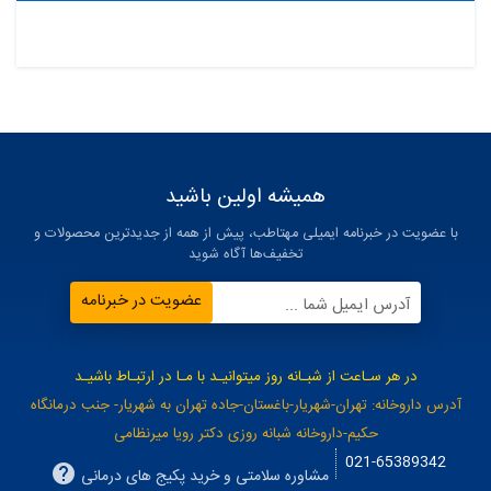
همیشه اولین باشید
با عضویت در خبرنامه ایمیلی مهتاطب، پیش از همه از جدیدترین محصولات و
تخفیف‌ها آگاه شوید
عضویت در خبرنامه
آدرس ایمیل شما ...
در هر سـاعت از شبـانه روز میتوانیـد با مـا در ارتبـاط باشیـد
آدرس داروخانه: تهران-شهریار-باغستان-جاده تهران به شهریار- جنب درمانگاه
حکیم-داروخانه شبانه روزی دکتر رویا میرنظامی
021-65389342
مشاوره سلامتی و خرید پکیج های درمانی