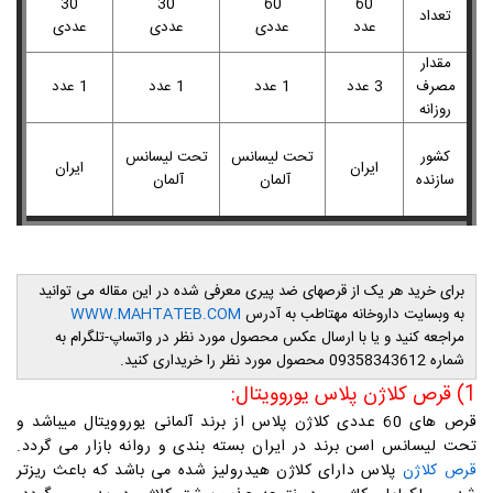
30
30
60
60
تعداد
عدد
عددی
عددی
عددی
مقدار
مصرف
3 عدد
1 عدد
1 عدد
1 عدد
روزانه
کشور
تحت لیسانس
تحت لیسانس
ایران
ایران
سازنده
آلمان
آلمان
برای خرید هر یک از قرصهای ضد پیری معرفی شده در این مقاله می توانید
به وبسایت داروخانه مهتاطب به آدرس
WWW.MAHTATEB.COM
مراجعه کنید و یا با ارسال عکس محصول مورد نظر در واتساپ-تلگرام به
شماره 09358343612 محصول مورد نظر را خریداری کنید.
1) قرص کلاژن پلاس یوروویتال:
ق
رص های 60 عددی کلاژن پلاس از برند آلمانی یوروویتال میباشد و
تحت لیسانس اسن برند در ایران بسته بندی و روانه بازار می گردد.
قرص کلاژن
پلاس دارای کلاژن هیدرولیز شده می باشد که باعث ریزتر