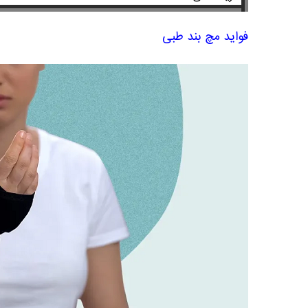
فواید مچ بند طبی