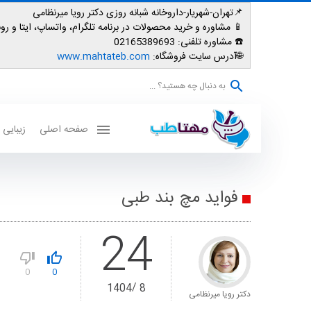
📌تهران-شهریار-داروخانه شبانه روزی دکتر رویا میرنظامی
📱
مشاوره و خرید محصولات در برنامه تلگرام، واتساپ، ایتا و روبیکا: 007587
☎️ مشاوره تلفنی:
02165389693
🌐آدرس سایت فروشگاه:
www.mahtateb.com
به دنبال چه هستید؟ ...
صفحه اصلی
زیبایی
فواید مچ بند طبی
24
0
0
1404
8
دکتر رویا میرنظامی