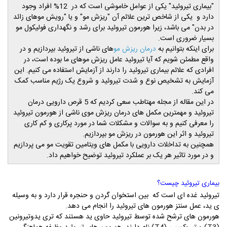
"بیماری تیروئید" یکی از عوامل خاموشی است که در 12% افراد وجود
دارد و یکی از شاخص ترین علائم آن "ریزش مو" و یا "رویش موهای زائد
در بدن" می باشد، زیرا هورمون تیروئید برای رشد و نگهداری
فولیکول مو
بسیار ضروری است.
برای اینکه بتوانیم به
های ناشی از تیروئید بپردازیم و در
درمان ریزش مو
واقع مطمئن شویم که آیا تیروئید عامل ریزش موهای ما بوده است، در
افرادی که علائم بیماری تیروئید را دارند از آزمایش استفاده می کنیم. این
آزمایش به تشخیص نوع و شدت تیروئید و شروع یک رژیم مناسب کمک
می کند.
در این مقاله از مجله مهتاطب سعی کردیم که 5 قرص دارویی درمان
تیروئید و مهمترین مکمل های درمان ریزش موی ناشی از هورمون تیروئید
را معرفی کنیم و به سوالات و مشکلات شما در مورد پرکاری و کم کاری
تیروئید و اثر این هورمون در ریزش مو بپردازیم.
همچنین به تداخلات دارویی با مکمل های ویتامین تقویت مو می پردازیم
و در مورد تاثیر هر یک بر عملکرد تیروئید توضیح خواهیم داد.
بیماری تیروئید چیست؟
تیروئید غده ای است که بین استخوان گردن و حنجره قرار دارد و به وسیله
ی ید
، عمل سنتز هورمون های تیروئید را انجام می دهد.
هورمون های ترشح شده توسط تیروئید حاوی ید هستند که تری یدوتیرونین