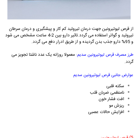
از قرص لیوتیرونین جهت درمان تیروئید کم کار و پیشگیری و درمان سرطان
تیروئید و گواتر استفاده می گردد.تاثیر دارو بین 2-4 ساعت مشخص می شود
و 95% دارو جذب بدن گردیده و از طریق ادرار دفع می گردد.
:
معمولا روزانه یک عدد ناشتا تجویز می
طرز مصرف قرص لیوتیرونین سدیم
گردد.
عوارض جانبی قرص لیوتیرونین سدیم
سکته قلبی
نامنظمی ضربان قلب
افت فشار خون
ریزش مو
افزایش حالات عصبی
5) قرص لیوتیرونین: