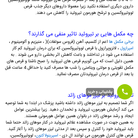
🌟 4 تا 5 ساعت قبل و بعد از مصرف قرص های تیروئید مانند لووتیروکسین
داروی دیگری استفاده نکنید زیرا معمولا داروهای دیگر جذب قرص
لووتیروکسین و ترشح هورمون تیروئید را کاهش می دهند.
چه مکمل هایی بر تیروئید تاثیر منفی می گذارند؟
برخی مکمل ها
اعم از کلسیم، آهن (فروس سولفات)( ، منیزیم و آلومینیوم ،
، لانزوپرازول با قرص لووتیروکسین که برای درمان تیروئید کم کار
امپرازول
استفاده می شود در تداخلند و باعث کاهش اثر بخشی دارو می شوند . به
همین دلیل است که می گوییم قرص های تیروئید را صبح ناشتا و قرص های
مکمل تقویتی و مولتی ویتامنی را شب ها مصرف کنید یا حداقل 4 ساعت قبل
یا بعد از قرص درمان تیروئیدتان مصرف نمائید.
پشتیبانی و خرید
تاثیر تیروئید بر لیزر موهای زائد
اگر شما تصمیم به لیزر موهای زائد داشته باشید پزشک در ابتدا به شما توصیه
می کند آزمایش هورمون، تیروئید و تخمدان دهید. زیرا بیشترین عوامل
ایجاد و رشد موهای زائد در بانوان همین عوامل هورمونی هستند.
به همین جهت در صورت مشاهده علائم تیروئید در کنار موهای زائد حتما شما
باید تیروئید خود را کنترل و سپس بعد از مدتی لیزر موهای زائد را آغاز کنید.
قرص های کنترل هورمون می توانند ال دی -
، لووتیروکسین،
اسپرینولاکتون