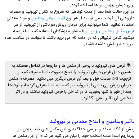
برای درمان ریزش مو ها استفاده گردد.
در این حالت شما بعد از مدت کوتاهی که شروع به کنترل تیروئید و مصرف
داروهای آن کردید ، می توانید از هر نوع
و مواد معدنی
قرص مولتی ویتامین
استفاده نمائید.
شما میتوانید برای درمان ریزش مو ناشی از تیروئید از هر
با مشاوره پزشکتان استفاده کنید اما توصیه
قرص مکمل ویتامین ریزش مو
میشود شامل ترکیباتی که در ادامه نام می بریم باشند تا بتوانند در سلامت غده
تیروئید نیز نقش داشته باشند.
🌟
قرص های تیروئید با برخی از مکمل ها و داروها در تداخل هستند به
همین دلیل قرص درمان تیروئید را صبح بصورت ناشتا مصرف کنید و
ترجیحا 3-4 ساعت قبل و بعد آن قرص دیگری میل نکنید. مصرف 5 مکمل
درمان ریزش وی ناشی از تیروئید نیز که ما به شما معرفی کرده ایم ترجیحا
بعد از ظهر یا شبها بخورید تا در تداخل با قرص تیروئید نباشند و در اثر
بخشی آن تاثیر منفی نگذارد.
تاثیر ویتامین و املاح معدنی بر تیروئید
پیش از آنکه به نقد و بررسی جداگانه ی این مکمل های ضد ریزش مو
بپردازیم ابتدا علت انتخاب خود را بیان می کنیم.هر کدام از این مکمل ها