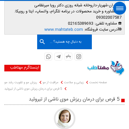
📌تهران-شهریار-داروخانه شبانه روزی دکتر رویا میرنظامی
📱
مشاوره و خرید محصولات در برنامه تلگرام، واتساپ، ایتا و روبیکا:
09302007587
☎️ مشاوره تلفنی:
02165389693
صفحه اصلی
🌐آدرس سایت فروشگاه:
www.mahtateb.com
به دنبال چه هستید؟ ...
اینستاگرم مهتاطب
صفحه نخست
زیبایی و سلامت
مراقبت از مو
ریزش مو و تقویت رشد مو
5 قرص برای درمان ریزش موی ناشی از تیروئید
5 قرص برای درمان ریزش موی ناشی از تیروئید