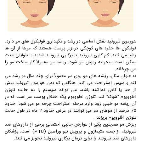
هورمون تیروئید نقش اساسی در رشد و نگهداری فولیکول های مو دارد.
فولیکول ها حفره های کوچکی در زیر پوست هستند که موها از آن ها
رشد می کنند. کم کاری تیروئید یا پرکاری تیروئید شدید یا طولانی مدت
ممکن است منجر به ریزش مو شود. ریشه مو معمولاً کار ساخت مو را
می چرخاند.
به عنوان مثال، ریشه های مو روی سر معمولاً برای چند سال مو رشد می
کند و سپس استراحت می کند.
هنگامی که بدن هورمون تیروئید بیش
از حد یا کافی نداشته باشد، می تواند سیستم را به حالت تلوژن
افلوویوم "شوک" کند.
تلوژن افلوویوم یک اختلال پوست سر است که در
آن ریشه مو خیلی زود وارد مرحله استراحت چرخه مو می شود. حدود
70 درصد از موهای سر می توانند در عرض حدود 2 ماه در طول حالت
تلوژن افلوویوم بریزند.
ریزش مو همچنین یکی از عوارض جانبی احتمالی برخی از داروهای ضد
تیروئید، از جمله متیمازول و پروپیل تیواوراسیل (PTU) است. پزشکان
داروهای ضد تیروئید را برای درمان پرکاری تیروئید تجویز می کنند.