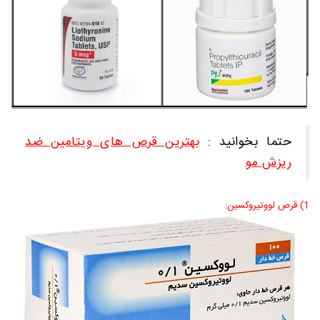
حتما بخوانید :
بهترین قرص های ویتامین ضد
ریزش مو
1) قرص لووتیروکسین: