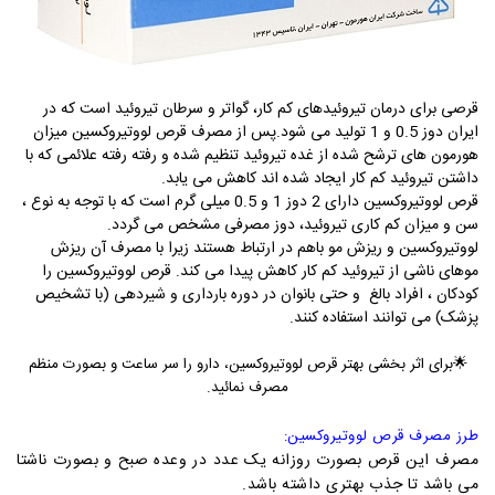
قرصی برای درمان تیروئیدهای کم کار، گواتر و سرطان تیروئید است که در
ایران دوز 0.5 و 1 تولید می شود.پس از مصرف قرص لووتیروکسین میزان
هورمون های ترشح شده از غده تیروئید تنظیم شده و رفته رفته علائمی که با
داشتن تیروئید کم کار ایجاد شده اند کاهش می یابد.
قرص لووتیروکسین دارای 2 دوز 1 و 0.5 میلی گرم است که با توجه به نوع ،
سن و میزان کم کاری تیروئید، دوز مصرفی مشخص می گردد.
لووتیروکسین و ریزش مو باهم در ارتباط هستند زیرا با مصرف آن ریزش
موهای ناشی از تیروئید کم کار کاهش پیدا می کند. قرص لووتیروکسین را
کودکان ، افراد بالغ و حتی بانوان در دوره بارداری و شیردهی (با تشخیص
پزشک) می توانند استفاده کنند.
🌟برای اثر بخشی بهتر قرص لووتیروکسین، دارو را سر ساعت و بصورت منظم
مصرف نمائید.
طرز مصرف قرص لووتیروکسین:
مصرف این قرص بصورت روزانه یک عدد در وعده صبح و بصورت ناشتا
می باشد تا جذب بهتری داشته باشد.