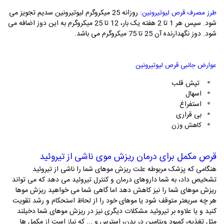
: روزانه 25 میکروگرم لیوتیرونین سدیم تجویز می
طرز مصرف قرص لیوتیرونین
شود. سپس هر 1 تا 2 هفته یک بار، 12 تا 25 میکروگرم به این دوز اضافه می
شود. دوز نگهدارنده آن 25 تا 75 میکروگرم می باشد.
عوارض جانبی قرص لیوتیرونین
تپش قلب
اسهال
استفراغ
بی قراری
کاهش وزن
قرص مکمل برای درمان ریزش موی ناشی از تیروئید
هنگامی که پزشک مربوطه علت ریزش موهای شما را ناشی از تیروئید
تشخیص داد، به شما داروهای درمان و کنترل تیروئید می دهد که می تواند
ریزش موهای شما را نیز کاهش دهد اما گاهی شما می خواهید ریزش موها
هر چه سریعتر متوقف شود یا موهای خود را از لحاظ استحکام و رشد تقویت
کنید و یا علاوه بر تیروئید مشکلات دیگری نیز در ریزش موهای شما دخیلند
مثل تغذیه، کمبود ویتامین در بدن، استرس و ... که نیاز است از مکمل ها