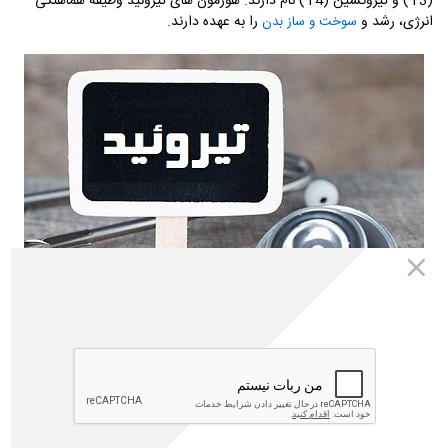
(T3) و تیروکسین (T4) نام دارند. هورمون های تیروئید وظیفه هماهنگی
انرژی، رشد و
را به عهده دارند.
سوخت و ساز بدن
علت ایجاد مشکل در تیروئید، وجود عواملی مانند تغییر میزان ید در بدن
افراد است. وقتی فرد دچار کمبود یا افزایش بیش از حد ید در بدن می شود،
میزان تولید هورمون تیروئید از حالت تعادل خارج شده و اختلالاتی مثل