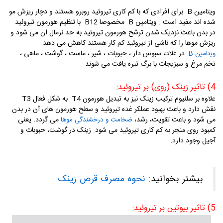
ویتامین B برای افرادی که با کم کاری تیروئید روبرو هستند و دچار ریزش مو
شده اند مفید است . ویتامین B مخصوصا B12 با تنظیم هورمون تیروئید
در بدن باعث نزدیک شدن ترشح هورمون تیروئید به حد نرمال ان می شود و
ریزش موها را که ناشی از تیروئید کم کار هستند کاهش می دهد.
در غلات سبوس دار ، حبوبات ، شیر ، ماست ، گوشت ، ماهی ،
ویتامین B
تخم مرغ و سبزیجات با برگ تیره یافت می شوند.
4) تاثیر زینک (روی) بر تیروئید:
علاوه بر سلنیوم ترکیب زینک نیز به تبدیل هورمون T4 به شکل فعال T3
نقش دارد و باعث بهبود عملکر غده تیروئید و سطح هورمون های آن در بدن
می شود و باعث تقویت، رشد،
می گردد.
یعنی
ضخامت و درخشندگی موها
کمبود روی منجر به کم کاری تیروئید می شود.
زینک در گوشت، حبوبات و
آجیل وجود دارد.
بیشتر بخوانید:
نحوه مصرف قرص زینک
5) تاثیر بیوتین بر تیروئید: