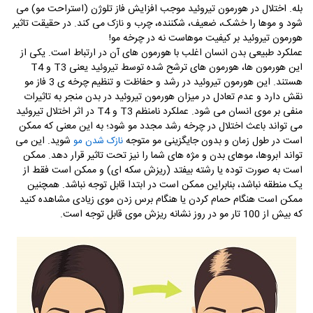
بله.
اختلال در هورمون تیروئید موجب افزایش فاز تلوژن (استراحت مو) می
شود و موها را خشک، ضعیف، شکننده، چرب و
می کند. در حقیقت تاثیر
نازک
هورمون تیروئید بر کیفیت موهاست نه در چرخه مو!
عملکرد طبیعی بدن انسان اغلب با هورمون های آن در ارتباط است. یکی از
این هورمون ها، هورمون های ترشح شده توسط تیروئید یعنی T3 و T4
هستند. این هورمون تیروئید در رشد و حفاظت و تنظیم چرخه ی 3 فاز مو
نقش دارد و عدم تعادل در میزان هورمون تیروئید در بدن منجر به تاثیرات
منفی بر موی انسان می شود.
عملکرد نامنظم T3 و T4 در اثر اختلال تیروئید
می تواند باعث اختلال در چرخه رشد مجدد مو شود؛ به این معنی که ممکن
است در طول زمان و بدون جایگزینی مو متوجه
شوید. این می
نازک شدن مو
تواند ابروها، موهای بدن و مژه های شما را نیز تحت تاثیر قرار دهد. ممکن
است به صورت توده یا رشته بیفتد (ریزش سکه ای) و ممکن است فقط از
یک منطقه نباشد، بنابراین ممکن است در ابتدا قابل توجه نباشد. همچنین
ممکن است هنگام حمام کردن یا هنگام برس زدن موی زیادی مشاهده کنید
که بیش از 100 تار مو در روز نشانه ریزش موی قابل توجه است.