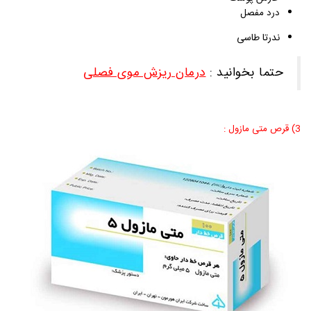
درد مفصل
ندرتا طاسی
حتما بخوانید :
درمان ریزش موی فصلی
3) قرص متی مازول :