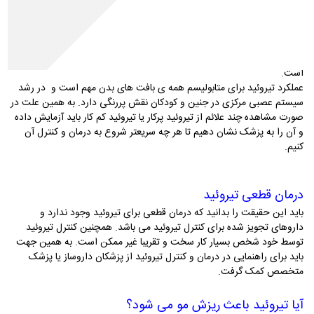
چاقی، لاغری، ضربان نامنظم قلب، ریزش مو و ... را در بدن افراد ایجاد می
کند.
به شکل تیروئید پرکار ( ترشح زیاد هورمون ) و تیروئید کم
انواع بیماری تیروئید
کار (ترشح کم هورمون) شناخته شده است که هر کدام علائم خاصی در بدن
دارند و درمان آنها (قرص یا جراحی ) بسته به نوع بیماری و شدت آن متفاوت
است.
عملکرد تیروئید برای متابولیسم همه ی بافت های بدن مهم است و در رشد
سیستم عصبی مرکزی در جنین و کودکان نقش پررنگی دارد. به همین علت در
صورت مشاهده چند علائم از تیروئید پرکار یا تیروئید کم کار باید آزمایش داده
و آن را به پزشک نشان دهیم تا هر چه سریعتر شروع به درمان و کنترل آن
کنیم.
درمان قطعی تیروئید
باید این حقیقت را بدانید که درمان قطعی برای تیروئید وجود ندارد و
داروهای تجویز شده برای کنترل تیروئید می باشد. همچنین کنترل تیروئید
توسط خود شخص بسیار کار سخت و تقریبا غیر ممکن است. به همین جهت
باید برای راهنمایی در درمان و کنترل تیروئید از پزشکان داروساز یا پزشک
متخصص کمک گرفت.
آیا تیروئید باعث ریزش مو می شود؟