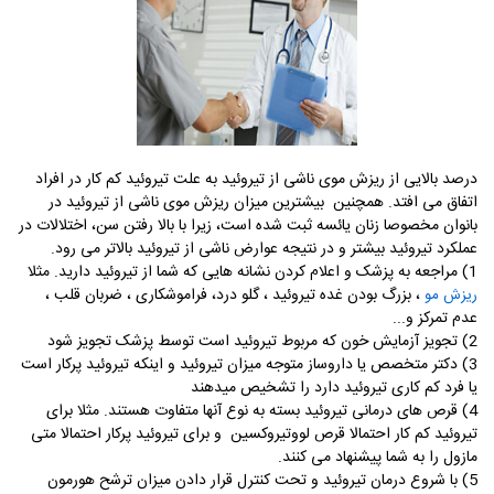
درصد بالایی از ریزش موی ناشی از تیروئید به علت تیروئید کم کار در افراد
اتفاق می افتد. همچنین بیشترین میزان ریزش موی ناشی از تیروئید در
بانوان مخصوصا زنان یائسه ثبت شده است، زیرا با بالا رفتن سن، اختلالات در
عملکرد تیروئید بیشتر و در نتیجه عوارض ناشی از تیروئید بالاتر می رود.
1) مراجعه به پزشک و اعلام کردن نشانه هایی که شما از تیروئید دارید. مثلا
، بزرگ بودن غده تیروئید ، گلو درد، فراموشکاری ، ضربان قلب ،
ریزش مو
عدم تمرکز و...
2) تجویز آزمایش خون که مربوط تیروئید است توسط پزشک تجویز شود
3) دکتر متخصص یا داروساز متوجه میزان تیروئید و اینکه تیروئید پرکار است
یا فرد کم کاری تیروئید دارد را تشخیص میدهند
4) قرص های درمانی تیروئید بسته به نوع آنها متفاوت هستند. مثلا برای
تیروئید کم کار احتمالا قرص لووتیروکسین و برای تیروئید پرکار احتمالا متی
مازول را به شما پیشنهاد می کنند.
5) با شروع درمان تیروئید و تحت کنترل قرار دادن میزان ترشح هورمون