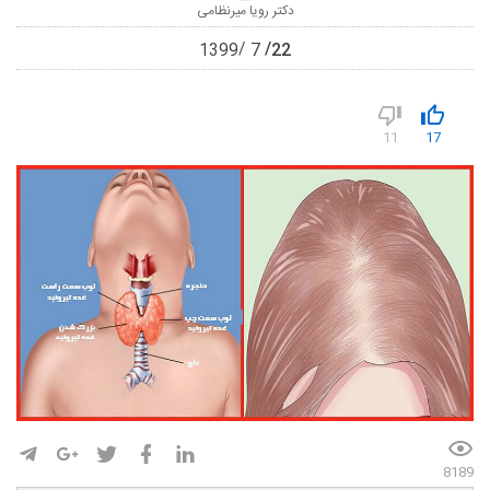
دکتر رویا میرنظامی
22
1399
7
11
17
8189