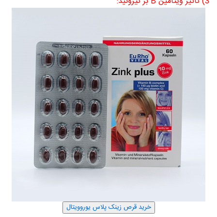
3) تاثیر ویتامین B بر تیروئید: