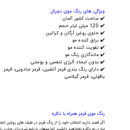
ویژگی های رنگ موی نچرال
✔️
ساخت کشور آلمان
✔️
120 میلی لیتر حجم
✔️
حاوی روغن آرگان و کراتین
✔️
براق کننده مو
✔️
تقویت کننده مو
✔️
ماندگاری رنگ مو
✔️
بدون ایجاد آلرژی تنفسی و پوستی
✔️ دارای رنگ بندی قرمز آتشین، قرمز جادویی، قرمز
یاقوتی، قرمز گیلاسی
رنگ موی قرمز همراه با دکلره
اگر قصد دارید انتخاب خود را از رنگ قرمز در طیف های روشن انجام
نیازی به دکلره نخواهید داشت. اما موهای با پایه تیره برای جذب رن