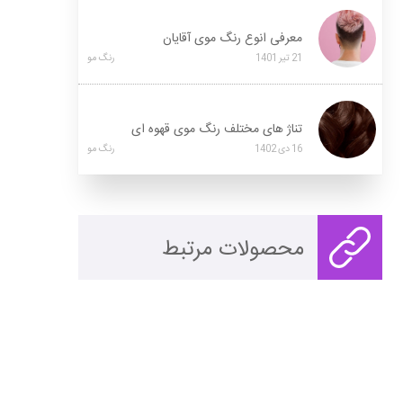
معرفی انوع رنگ موی آقایان
21
تیر
1401
رنگ مو
تناژ های مختلف رنگ موی قهوه ای
16
دی
1402
رنگ مو
محصولات مرتبط