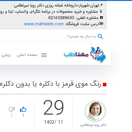
📌تهران-شهریار-داروخانه شبانه روزی دکتر رویا میرنظامی
📱
مشاوره و خرید محصولات در برنامه تلگرام، واتساپ، ایتا و روبیکا: 007587
☎️ مشاوره تلفنی:
02165389693
🌐آدرس سایت فروشگاه:
www.mahtateb.com
به دنبال چه هستید؟ ...
صفحه اصلی
زیبایی
رنگ موی قرمز با دکلره یا بدون دکلره 
29
2
1
1402
11
دکتر رویا میرنظامی