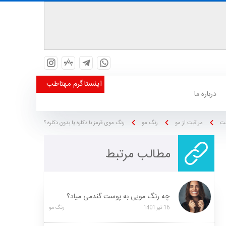
اینستاگرم مهتاطب
درباره ما
مت
مراقبت از مو
رنگ مو
رنگ موی قرمز با دکلره یا بدون دکلره ؟
مطالب مرتبط
چه رنگ مویی به پوست گندمی میاد؟
16
تیر
1401
رنگ مو