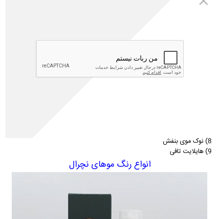
09302007587
خرید انواع
رنگ مو
در برنامه واتساپ-ایتا-روبیکا:
02165389342
شماره تماس:
محبوب ترین رنگ موهای دخترانه
1) بلوند پلاتینه با ریشه های تیره
2) قرمز گیلاسی
3) رنگ های مکمل
4) بالیاژ قهوه ای
5) سبز فیروزه ای
6) بلوند توت فرنگی
7) بلوند توت فرنگی
8) نوک موی بنفش
9) هایلایت تافی
انواع رنگ موهای نچرال