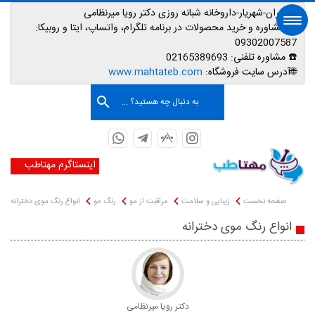
📌تهران-شهریار-داروخانه شبانه روزی دکتر رویا میرنظامی
📱
مشاوره و خرید محصولات در برنامه تلگرام، واتساپ، ایتا و روبیکا:
09302007587
☎️ مشاوره تلفنی:
02165389693
صفحه اصلی
🌐آدرس سایت فروشگاه:
www.mahtateb.com
به دنبال چه هستید؟ ...
اینستاگرم مهتاطب
صفحه نخست
زیبایی و سلامت
مراقبت از مو
رنگ مو
انواع رنگ موی دخترانه
انواع رنگ موی دخترانه
دکتر رویا میرنظامی