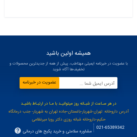
همیشه اولین باشید
با عضویت در خبرنامه ایمیلی مهتاطب، پیش از همه از جدیدترین محصولات و
تخفیف‌ها آگاه شوید
عضویت در خبرنامه
آدرس ایمیل شما ...
در هر سـاعت از شبـانه روز میتوانیـد با مـا در ارتبـاط باشیـد
آدرس داروخانه: تهران-شهریار-باغستان-جاده تهران به شهریار- جنب درمانگاه
حکیم-داروخانه شبانه روزی دکتر رویا میرنظامی
021-65389342
مشاوره سلامتی و خرید پکیج های درمانی