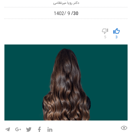
دکتر رویا میرنظامی
30
1402
9
5
3