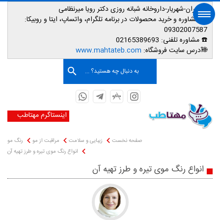
📌تهران-شهریار-داروخانه شبانه روزی دکتر رویا میرنظامی
📱
مشاوره و خرید محصولات در برنامه تلگرام، واتساپ، ایتا و روبیکا:
09302007587
☎️ مشاوره تلفنی:
02165389693
صفحه اصلی
🌐آدرس سایت فروشگاه:
www.mahtateb.com
به دنبال چه هستید؟ ...
اینستاگرم مهتاطب
صفحه نخست
زیبایی و سلامت
مراقبت از مو
رنگ مو
انواع رنگ موی تیره و طرز تهیه آن
انواع رنگ موی تیره و طرز تهیه آن