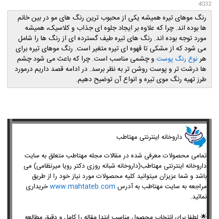
4032
رنگ موهای تیره همیشه یکی از محبوب ترین رنگ های مو در بین خانم
ها بوده اند. چرا که علاوه بر ایجاد جلوه ای جذاب و کلاسیک، همیشه
مورد توجه بوده اند. رنگ های تیره طیف گسترده ای از رنگ ها را شامل
می شود که از مشکی تا قهوه ای تیره متغیر است. رنگ موهای تیره برای
هر
و چشمی مناسب است. چرا که باعث می شود چشم
نوع رنگ پوست
ها درشت تر و پوست روشن تر به نظر برسد. در ادامه قصد داریم درمورد
طرز تهیه رنگ موی تیره و انواع آن توضیح دهیم.
داروخانه اینترنتی مهتاطب
تمامی محصولات معرفی شده در مقالات مجله مهتاطب متعلق به سایت
داروخانه اینترنتی مهتاطب(داروخانه شبانه روزی دکتر رویا میرنظامی) می
باشد و شما عزیزان میتوانید کلیه محصولات مورد نیاز خود را از طریق
مراجعه به سایت مهتاطب به آدرس
www.mahtateb.com
خریداری
نمائید.
🌟
لطفا برای انتخاب محصول مناسب ابتدا مقاله را کامل و دقیق مطالعه