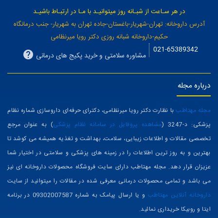
در هر سـاعت از شبـانه روز میتوانیـد با مـا در ارتبـاط باشیـد
آدرس داروخانه: تهران-شهریار-باغستان-جاده تهران به شهریار- جنب درمانگاه
حکیم-داروخانه شبانه روزی دکتر رویا میرنظامی
021-65389342
مشاوره سلامتی و خرید پکیج های درمانی
درباره مجله
مجله مهتاطب
با نظارت دکتر رویا میرنظامی، دکترای حرفه‌ای داروسازی شماره نظام
پزشکی: د-3247 (
مشاهده پروفایل در سامانه نظام پزشکی
) به عنوان مرجع
تخصصی مقالات و اطلاعات زیبایی، سلامت، بهداشت و تغذیه همیشه می کوشد تا
بهترین و به روز ترین اطلاعات را در زمینه های پزشکی و سلامتی در اختیار شما
عزیزان قرار دهد. مجله مهتاطب دارای سایت فروشگاه محصولات داروخانه ای نیز
می باشد و تمامی محصولات درمانی معرفی شده در مقالات را میتوانید از سایت
داروخانه آنلاین مهتاطب
و یا ارسال پیامک به شماره 09302007587 در برنامه
ایتا و روبیکا خریداری نمائید.