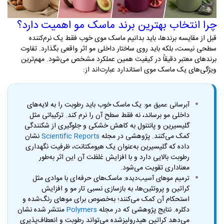
چرا انتخاب بهترین برند ماسک مو اهمیت دارد؟
قبل از مقایسه برندها، باید بدانیم ماسک موی خوب فقط یک نرم‌کننده
سطحی نیست، بلکه باید روی ساختار داخلی مو اثر واقعی بگذارد. تفاوت
برندهای معتبر دقیقاً در کیفیت همین عملکرد مشخص می‌شود
.
مهم‌ترین
ویژگی‌های یک ماسک موی استاندارد عبارت‌اند از
:
یک ماسک خوب باید رطوبت را به لایه‌های
آبرسانی عمیق مو:
داخلی مو برساند، نه فقط سطح آن را نرم کند. ترکیباتی مثل
گلیسیرین و پانتنول به کاهش خشکی و جلوگیری از شکنندگی
کمک می‌کنند. پژوهشی در مجله
نشان
Scientific Reports
داده که گلیسیرین به‌عنوان یک هیومکتانت، ظرفیت نگهداری
رطوبت بالایی دارد و با افزایش غلظت آن این اثر به‌طور
معناداری تقویت می‌شود.
ماسک‌های حرفه‌ای با موادی مثل
ترمیم موهای آسیب‌دیده
:
کراتین و پروتئین‌ها، به بازسازی نسبی تار مو و افزایش
استحکام آن کمک می‌کنند؛ به‌خصوص برای موهای رنگ‌شده و
دکلره. نتایج پژوهشی که در مجله
منتشر شده نشان
Polymers
می‌دهد کراتین هیدرولیزشده می‌تواند رطوبت و انعطاف‌پذیری