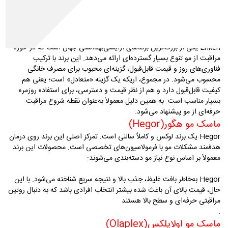
شده در ترمیم موهای آسیب‌دیده، دکلره‌شده یا خشک، عملکرد دقیق‌تر و
هدفمندتری نسبت به بسیاری از محصولات عمومی داشته باشند. در ادامه،
شناخته‌شده‌ترین برندهای ماسک مو خارجی را بررسی می‌کنیم
.
ماسک مو اریکه
(Erikeh)
Erikeh
یکی از بزرگ‌ترین برندهای آرایشی‌بهداشتی جهان است که در حوزه
مراقبت از مو تنوع بسیار گسترده‌ای ارائه می‌دهد. این برند با ترکیب
فناوری‌های روز و قیمت قابل‌قبول، گزینه‌ای محبوب برای مصرف خانگی
محسوب می‌شود
.
در مجموع، اریکه یک گزینه «متعادل» است؛ یعنی هم
کیفیت قابل‌قبول دارد و هم از نظر قیمت و دسترسی، برای استفاده روزمره
بسیار مناسب است. به همین دلیل معمولاً به‌عنوان نقطه شروع مراقبت
حرفه‌ای از مو پیشنهاد می‌شود
.
ماسک مو هگور
(Hegor)
Hegor یک برند لوکس و کاملاً سالنی است. تمرکز اصلی این برند روی درمان
هدفمند مشکلات مو با فرمولاسیون‌های تخصصی است
.
محصولات این برند
معمولاً بر اساس نوع نیاز مو دسته‌بندی می‌شوند
:
Hegor
به‌خاطر بافت غلیظ، جذب بالا و نتیجه سریع شناخته می‌شود. با این
حال، قیمت بالای آن باعث شده بیشتر انتخاب افرادی باشد که به دنبال روتین
مراقبتی حرفه‌ای و سطح بالا هستند
.
ماسک مو اولاپلکس
(Olaplex)