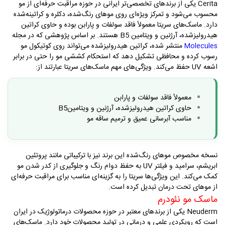
Cerita یکی از برندهای تخصصی‌تر ایرانی در حوزه مراقبت حرفه‌ای از مو
محسوب می‌شود و تمرکز ویژه‌ای روی موهای رنگ‌شده، دکلره و کراتینه‌شده
دارد. ماسک‌های سریتا معمولاً فاقد سولفات و پارابن بوده و حاوی کراتین
هیدرولیزشده، آرژنین و ویتامین B5 هستند. بر اساس پژوهشی که در مجله
منتشر شده، کراتین هیدرولیزشده می‌تواند روی کوتیکول مو
Molecules
رسوب کرده و محافظی تشکیل دهد که استحکام کششی مو را حتی در برابر
اشعه UV حفظ می‌کند. ویژگی‌های مهم ماسک‌های سریتا عبارتند از:
معمولاً فاقد سولفات و پارابن
حاوی کراتین هیدرولیزشده، آرژنین و ویتامین
B5
مناسب آبرسانی عمیق و ترمیم ساقه مو
نسخه مخصوص موهای رنگ‌شده این برند نیز با ترکیباتی مانند پروتئین
ابریشم، سرامید و فیلتر
UV
به حفظ دوام رنگ و جلوگیری از کدر شدن مو
کمک می‌کند. این ویژگی‌ها سریتا را به گزینه‌ای مناسب برای مراقبت حرفه‌ای
از موهای تحت درمان تبدیل کرده است
.
ماسک مو نئودرم
Neuderm
یکی از برندهای معتبر در حوزه محصولات درماتولوژیک در ایران
است که رویکردی علمی و درمانی در تولید محصولات خود دارد. ماسک‌های