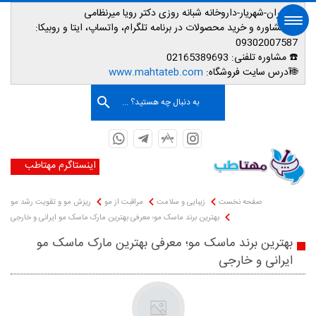
📌تهران-شهریار-داروخانه شبانه روزی دکتر رویا میرنظامی
📱
مشاوره و خرید محصولات در برنامه تلگرام، واتساپ، ایتا و روبیکا:
09302007587
☎️ مشاوره تلفنی:
02165389693
صفحه اصلی
🌐آدرس سایت فروشگاه:
www.mahtateb.com
به دنبال چه هستید؟ ...
اینستاگرم مهتاطب
صفحه نخست
زیبایی و سلامت
مراقبت از مو
ریزش مو و تقویت رشد مو
بهترین برند ماسک مو؛ معرفی بهترین مارک ماسک مو ایرانی و خارجی
بهترین برند ماسک مو؛ معرفی بهترین مارک ماسک مو
ایرانی و خارجی