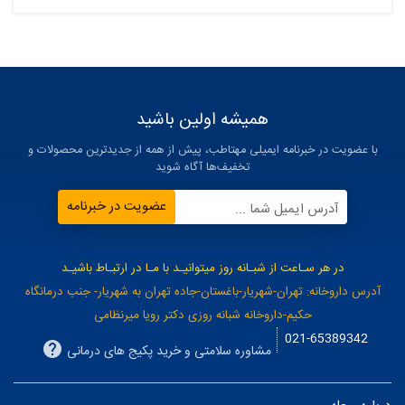
همیشه اولین باشید
با عضویت در خبرنامه ایمیلی مهتاطب، پیش از همه از جدیدترین محصولات و
تخفیف‌ها آگاه شوید
عضویت در خبرنامه
آدرس ایمیل شما ...
در هر سـاعت از شبـانه روز میتوانیـد با مـا در ارتبـاط باشیـد
آدرس داروخانه: تهران-شهریار-باغستان-جاده تهران به شهریار- جنب درمانگاه
حکیم-داروخانه شبانه روزی دکتر رویا میرنظامی
021-65389342
مشاوره سلامتی و خرید پکیج های درمانی