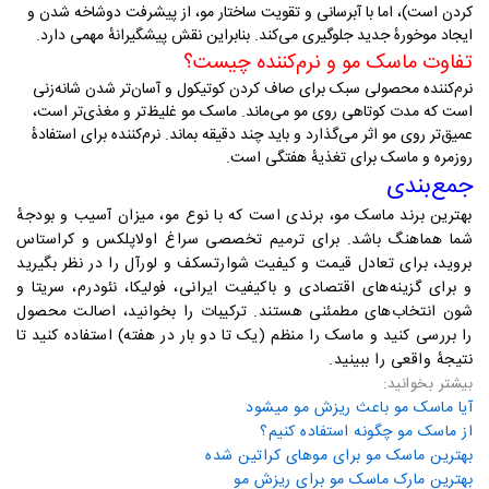
کردن است)، اما با آبرسانی و تقویت ساختار مو، از پیشرفت دوشاخه شدن و
ایجاد موخورهٔ جدید جلوگیری می‌کند. بنابراین نقش پیشگیرانهٔ مهمی دارد
.
تفاوت ماسک مو و نرم‌کننده چیست؟
نرم‌کننده محصولی سبک برای صاف کردن کوتیکول و آسان‌تر شدن شانه‌زنی
است که مدت کوتاهی روی مو می‌ماند. ماسک مو غلیظ‌تر و مغذی‌تر است،
عمیق‌تر روی مو اثر می‌گذارد و باید چند دقیقه بماند. نرم‌کننده برای استفادهٔ
روزمره و ماسک برای تغذیهٔ هفتگی است
.
جمع‌بندی
بهترین برند ماسک مو، برندی است که با نوع مو، میزان آسیب و بودجهٔ
شما هماهنگ باشد. برای ترمیم تخصصی سراغ اولاپلکس و کراستاس
بروید، برای تعادل قیمت و کیفیت شوارتسکف و لورآل را در نظر بگیرید
و برای گزینه‌های اقتصادی و باکیفیت ایرانی، فولیکا، نئودرم، سریتا و
شون انتخاب‌های مطمئنی هستند. ترکیبات را بخوانید، اصالت محصول
را بررسی کنید و ماسک را منظم (یک تا دو بار در هفته) استفاده کنید تا
نتیجهٔ واقعی را ببینید
.
بیشتر بخوانید:
آیا ماسک مو باعث ریزش مو میشود
از ماسک مو چگونه استفاده کنیم؟
بهترین ماسک مو برای موهای کراتین شده
بهترین مارک ماسک مو برای ریزش مو