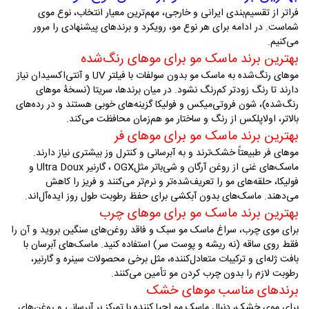
فراتر از تقسیم‌بندی ایرانی و خارجی، مهم‌ترین معیار انتخاب، نوع موی
شماست. در ادامه برای هر نوع مو، رویکرد و برندهای پیشنهادی را مرور
می‌کنیم
.
بهترین برند ماسک مو برای موهای رنگ‌شده
موهای رنگ‌شده به ماسک مو بدون سولفات با فیلتر
UV
و آنتی‌اکسیدان نیاز
دارند تا رنگ زودتر کم‌رنگ نشود. در میان برندها، سریتا (نسخهٔ موهای
رنگ‌شده)، شون فروتی‌میکس و فولیکا گزینه‌های خوبی هستند و در رده‌های
بالاتر، اولاپلکس از رنگ و ساختار مو هم‌زمان محافظت می‌کند
.
بهترین برند ماسک مو برای موهای فر
موهای فر طبیعتاً خشک‌ترند و به آبرسانی و کنترل وز بیشتری نیاز دارند.
ماسک‌های غنی از روغن آرگان و شی‌باتر مثل
OGX
، گارنیر
Ultra Doux
و
فولیکا، حلقه‌های مو را تعریف‌شده‌تر و نرم‌تر می‌کنند و فریز را کاهش
می‌دهند. ماسک‌های بدون آبکشی برای حفظ رطوبت طول روز ایده‌آل‌اند
.
بهترین برند ماسک مو برای موهای چرب
برای موی چرب، سراغ ماسک مو سبک و فاقد روغن‌های سنگین بروید و آن را
فقط روی ساقه (نه ریشه و پوست سر) استفاده کنید. ماسک‌های آبرسان با
بافت ژله‌ای و ترکیبات متعادل‌کننده، مثل برخی محصولات سینره و گارنیر،
رطوبت لازم را بدون چرب کردن مو تأمین می‌کنند
.
برندهای مناسب موهای خشک
برای موی خشک، دنبال ماسک مو احیا کننده با تمرکز بر آبرسانی و روغن‌های