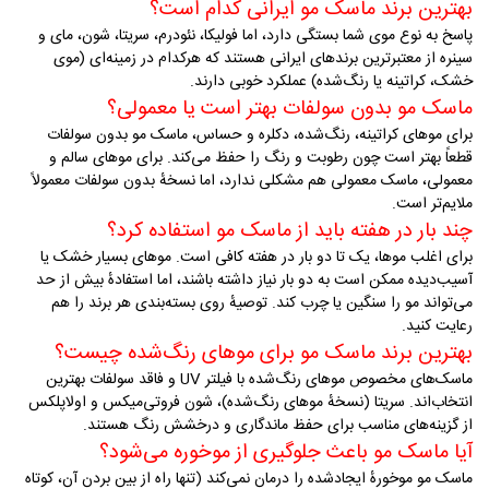
بهترین برند ماسک مو ایرانی کدام است؟
پاسخ به نوع موی شما بستگی دارد، اما فولیکا، نئودرم، سریتا، شون، مای و
سینره از معتبرترین برندهای ایرانی هستند که هرکدام در زمینه‌ای (موی
خشک، کراتینه یا رنگ‌شده) عملکرد خوبی دارند
.
ماسک مو بدون سولفات بهتر است یا معمولی؟
برای موهای کراتینه، رنگ‌شده، دکلره و حساس، ماسک مو بدون سولفات
قطعاً بهتر است چون رطوبت و رنگ را حفظ می‌کند. برای موهای سالم و
معمولی، ماسک معمولی هم مشکلی ندارد، اما نسخهٔ بدون سولفات معمولاً
ملایم‌تر است
.
چند بار در هفته باید از ماسک مو استفاده کرد؟
برای اغلب موها، یک تا دو بار در هفته کافی است. موهای بسیار خشک یا
آسیب‌دیده ممکن است به دو بار نیاز داشته باشند، اما استفادهٔ بیش از حد
می‌تواند مو را سنگین یا چرب کند. توصیهٔ روی بسته‌بندی هر برند را هم
رعایت کنید
.
بهترین برند ماسک مو برای موهای رنگ‌شده چیست؟
ماسک‌های مخصوص موهای رنگ‌شده با فیلتر
UV
و فاقد سولفات بهترین
انتخاب‌اند. سریتا (نسخهٔ موهای رنگ‌شده)، شون فروتی‌میکس و اولاپلکس
از گزینه‌های مناسب برای حفظ ماندگاری و درخشش رنگ هستند
.
آیا ماسک مو باعث جلوگیری از موخوره می‌شود؟
ماسک مو موخورهٔ ایجادشده را درمان نمی‌کند (تنها راه از بین بردن آن، کوتاه