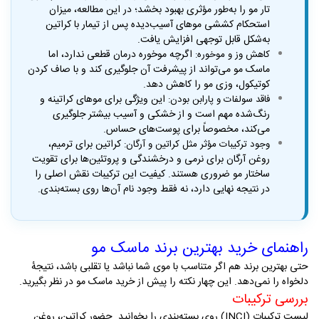
تار مو را به‌طور مؤثری بهبود بخشد؛ در این مطالعه، میزان
استحکام کششی موهای آسیب‌دیده پس از تیمار با کراتین
به‌شکل قابل توجهی افزایش یافت.
اگرچه موخوره درمان قطعی ندارد، اما
کاهش وز و موخوره
:
ماسک مو می‌تواند از پیشرفت آن جلوگیری کند و با صاف کردن
کوتیکول، وزی مو را کاهش دهد
.
این ویژگی برای موهای کراتینه و
فاقد سولفات و پارابن بودن
:
رنگ‌شده مهم است و از خشکی و آسیب بیشتر جلوگیری
می‌کند، مخصوصاً برای پوست‌های حساس
.
کراتین برای ترمیم،
وجود ترکیبات مؤثر مثل کراتین و آرگان
:
روغن آرگان برای نرمی و درخشندگی و پروتئین‌ها برای تقویت
ساختار مو ضروری هستند. کیفیت این ترکیبات نقش اصلی را
در نتیجه نهایی دارد، نه فقط وجود نام آن‌ها روی بسته‌بندی
.
راهنمای خرید بهترین برند ماسک مو
حتی بهترین برند هم اگر متناسب با موی شما نباشد یا تقلبی باشد، نتیجهٔ
دلخواه را نمی‌دهد. این چهار نکته را پیش از خرید ماسک مو در نظر بگیرید
.
بررسی ترکیبات
لیست ترکیبات (INCI) روی بسته‌بندی را بخوانید. حضور کراتین، روغن