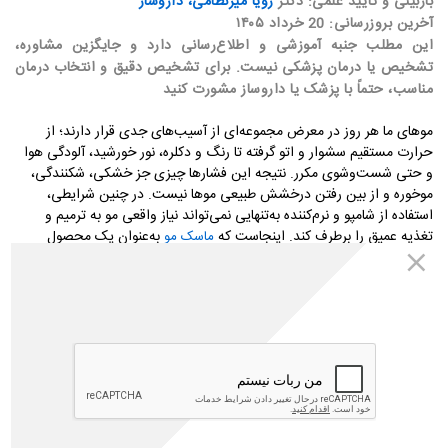
بازبینی و تأیید علمی: دکتر
رویا میرنظامی، داروساز
آخرین بروزرسانی: 20 خرداد ۱۴۰۵
این مطلب جنبه آموزشی و اطلاع‌رسانی دارد و جایگزین مشاوره،
تشخیص یا درمان پزشکی نیست. برای تشخیص دقیق و انتخاب درمان
مناسب، حتماً با پزشک یا داروساز مشورت کنید
موهای ما هر روز در معرض مجموعه‌ای از آسیب‌های جدی قرار دارند؛ از
حرارت مستقیم سشوار و اتو گرفته تا رنگ و دکلره، نور خورشید، آلودگی هوا
و حتی شست‌وشوی مکرر. نتیجه این فشارها چیزی جز خشکی، شکنندگی،
موخوره و از بین رفتن درخشش طبیعی موها نیست. در چنین شرایطی،
استفاده از شامپو و نرم‌کننده به‌تنهایی نمی‌تواند نیاز واقعی مو به ترمیم و
تغذیه عمیق را برطرف کند
.
اینجاست که
به‌عنوان یک محصول
ماسک مو
تخصصی مراقبت از مو وارد عمل می‌شود؛ محصولی غلیظ‌تر و مغذی‌تر از
نرم‌کننده‌ها که با نفوذ به عمق تارهای مو، به بازسازی ساختار آسیب‌دیده و
تقویت ریشه تا ساقه کمک می‌کند. در این مقاله به بررسی بهترین برندهای
ایرانی و خارجی ماسک مو میپردازیم و به شما کمک میکنیم تا با توجه به نوع
مو و نیازهای خود بهترین ماسک مو را انتخاب کنید.
بهترین برندهای ماسک مو خارجی
برندهای خارجی مراقبت از مو معمولاً بر پایه سال‌ها تحقیق، فناوری‌های
پیشرفته و فرمولاسیون‌های تخصصی توسعه یافته‌اند. همین موضوع باعث