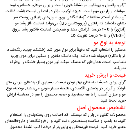
آرگان، پانتنول و پروتئین مو نشانهٔ خوبی است و برای موهای حساس، نبود
سولفات و پارابن مهم است. هرچه ترکیب مؤثر در ابتدای لیست باشد، غلظت
آن بیشتر است. مطالعات آزمایشگاهی روی سلول‌های پاپیلای پوست سر
نشان داده‌اند که پانتنول (پروویتامین B5) می‌تواند فعالیت فاز رشد مو
(آناژن) را تا ۴۰ درصد افزایش دهد و همچنین فعالیت فاکتور رشد عروق
(VEGF) را تا ۷۰ درصد تقویت کند.
توجه به نوع مو
ماسکی را انتخاب کنید که دقیقاً برای نوع موی شما (خشک، چرب، رنگ‌شده،
فر یا دکلره) فرموله شده باشد. یک ماسک مغذی و سنگین برای موی چرب
نامناسب است، همان‌طور که ماسک سبک، نیاز موی بسیار خشک را برطرف
نمی‌کند
.
قیمت و ارزش خرید
گران بودن همیشه به‌معنای بهتر بودن نیست. بسیاری از برندهای ایرانی مثل
فولیکا و گارنیر در رده‌های اقتصادی، نتیجهٔ بسیار خوبی می‌دهند. بودجه، نوع
مو و میزان آسیب را با هم بسنجید و حجم محصول را هم در محاسبهٔ ارزش
خرید لحاظ کنید
.
تشخیص محصول اصل
محصولات تقلبی در بازار کم نیستند. کد اصالت روی بسته‌بندی را استعلام
کنید، به پلمب و سلامت بسته‌بندی دقت کنید و از فروشگاه‌ها و داروخانه‌های
معتبر خرید کنید. قیمت غیرمنطقی و پایین‌تر از عرف، اغلب نشانهٔ محصول