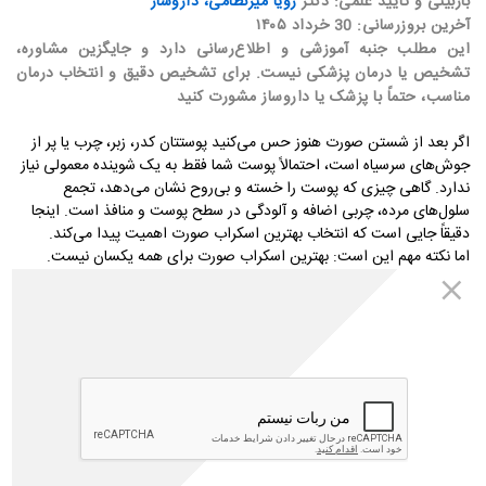
بازبینی و تأیید علمی: دکتر
رویا میرنظامی، داروساز
آخرین بروزرسانی: 30 خرداد ۱۴۰۵
این مطلب جنبه آموزشی و اطلاع‌رسانی دارد و جایگزین مشاوره،
تشخیص یا درمان پزشکی نیست. برای تشخیص دقیق و انتخاب درمان
مناسب، حتماً با پزشک یا داروساز مشورت کنید
اگر بعد از شستن صورت هنوز حس می‌کنید پوستتان کدر، زبر، چرب یا پر از
جوش‌های سرسیاه است، احتمالاً پوست شما فقط به یک شوینده معمولی نیاز
ندارد. گاهی چیزی که پوست را خسته و بی‌روح نشان می‌دهد، تجمع
سلول‌های مرده، چربی اضافه و آلودگی در سطح پوست و منافذ است. اینجا
دقیقاً جایی است که انتخاب بهترین اسکراب صورت اهمیت پیدا می‌کند
.
اما نکته مهم این است: بهترین اسکراب صورت برای همه یکسان نیست.
محصولی که برای پوست چرب عالی عمل می‌کند، ممکن است پوست خشک
را تحریک کند. اسکرابی که برای جوش سرسیاه مناسب است، الزاماً بهترین
گزینه برای پوست حساس نیست. بنابراین، قبل از خرید باید بدانید پوست
شما چه نیازی دارد و هر برند برای چه نوع پوستی مناسب‌تر است
.
در این
مقاله، بهترین اسکراب‌های صورت ایرانی و خارجی را معرفی می‌کنیم،
ویژگی‌های یک اسکراب خوب را توضیح می‌دهیم و کمک می‌کنیم بر اساس
نوع پوستتان انتخاب دقیق‌تری داشته باشید
.
معرفی بهترین اسکراب صورت ایرانی
بازار محصولات مراقبت از پوست ایران رشد خوبی داشته و بسیاری از