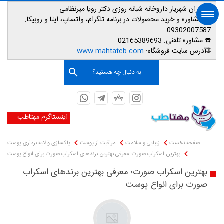
📌تهران-شهریار-داروخانه شبانه روزی دکتر رویا میرنظامی
📱
مشاوره و خرید محصولات در برنامه تلگرام، واتساپ، ایتا و روبیکا:
09302007587
☎️ مشاوره تلفنی:
02165389693
صفحه اصلی
🌐آدرس سایت فروشگاه:
www.mahtateb.com
به دنبال چه هستید؟ ...
اینستاگرم مهتاطب
صفحه نخست
زیبایی و سلامت
مراقبت از پوست
پاکسازی و لایه برداری پوست
بهترین اسکراب صورت؛ معرفی بهترین برندهای اسکراب صورت برای انواع پوست
بهترین اسکراب صورت؛ معرفی بهترین برندهای اسکراب
صورت برای انواع پوست