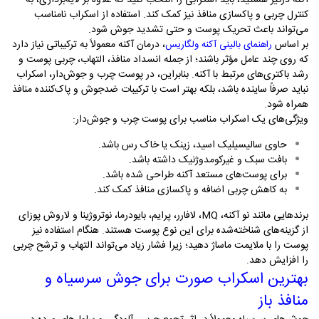
آکنه درگیر هستید، باید اسکرابی را انتخاب کنید که علاوه بر لایه‌برداری، به
کنترل چربی و پاکسازی منافذ نیز کمک کند. استفاده از اسکراب نامناسب
می‌تواند باعث تحریک پوست و حتی تشدید جوش شود
.
بر اساس
، درمان آکنه معمولاً به ترکیباتی نیاز دارد
راهنمای بالینی آکنه ولگاریس
که روی چند عامل مؤثر باشند؛ از جمله انسداد منافذ، التهاب، چربی پوست و
رشد باکتری‌های مرتبط با آکنه. بنابراین، در پوست چرب و جوش‌دار، اسکراب
نباید صرفاً ساینده باشد، بلکه بهتر است با ترکیبات ضدجوش و پاک‌کننده منافذ
همراه شود
.
ویژگی‌های یک اسکراب مناسب برای پوست چرب و جوش‌دار
:
حاوی سالیسیلیک اسید، زینک یا خاک رس باشد
.
بافت سبک و غیرکومدوژنیک داشته باشد
.
برای پوست‌های مستعد آکنه طراحی شده باشد
.
به کاهش چربی اضافه و پاکسازی منافذ کمک کند
.
برندهایی مانند نو آکنه،
MQ
، لافارر، پرایم، بایودرما، نوتروژینا و لاروش پوزای
از گزینه‌های شناخته‌شده برای این نوع پوست هستند. هنگام استفاده نیز
پوست را با ملایمت ماساژ دهید؛ زیرا فشار زیاد می‌تواند التهاب و ترشح چربی
را افزایش دهد
.
بهترین اسکراب صورت برای جوش سرسیاه و
منافذ باز