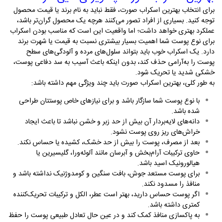
برای انتخاب بهترین اسکراب صورت، فقط نباید به نام برند یا قیمت محصول
توجه کنید. بسیاری از افراد تصور می‌کنند هرچه یک محصول گران‌تر باشد،
عملکرد بهتری خواهد داشت؛ اما واقعیت این است که مناسب بودن اسکراب
برای نوع پوست شما اهمیت بسیار بیشتری نسبت به قیمت یا شهرت برند
دارد. یک اسکراب خوب باید بتواند سلول‌های مرده و آلودگی‌های سطح
پوست را به‌آرامی حذف کند، بدون اینکه باعث آسیب به سد دفاعی پوست،
خشکی شدید یا تحریک شود
.
به طور کلی، بهترین اسکراب صورت باید چند ویژگی مهم داشته باشد
:
با نوع پوست شما سازگار باشد و برای نیازهای خاص پوستتان طراحی
شده باشد
.
دانه‌های لایه‌بردار آن بیش از حد زبر و خشن نباشد تا باعث ایجاد
خراش‌های ریز روی پوست نشود
.
بعد از مصرف، پوست را بیش از حد خشک، کشیده یا حساس نکند
.
حاوی ترکیبات آرام‌بخش و آبرسان مانند آلوئه‌ورا، گلیسیرین یا
هیالورونیک اسید باشد
.
برای پوست مستعد جوش، بافت سنگین و کومدوژنیک نداشته باشد و
منافذ را مسدود نکند
.
اگر پوست حساس دارید، بهتر است عطر، الکل و ترکیبات تحریک‌کننده
کمتری داشته باشد
.
به پاکسازی منافذ کمک کند و در عین حال تعادل طبیعی پوست را حفظ