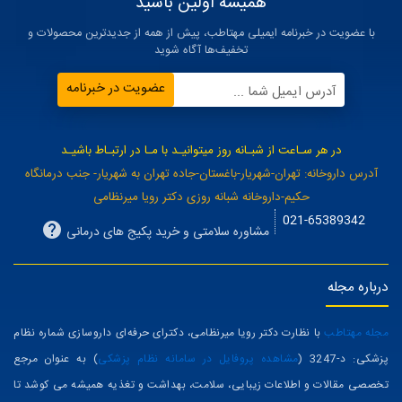
همیشه اولین باشید
با عضویت در خبرنامه ایمیلی مهتاطب، پیش از همه از جدیدترین محصولات و
تخفیف‌ها آگاه شوید
عضویت در خبرنامه
آدرس ایمیل شما ...
در هر سـاعت از شبـانه روز میتوانیـد با مـا در ارتبـاط باشیـد
آدرس داروخانه: تهران-شهریار-باغستان-جاده تهران به شهریار- جنب درمانگاه
حکیم-داروخانه شبانه روزی دکتر رویا میرنظامی
021-65389342
مشاوره سلامتی و خرید پکیج های درمانی
درباره مجله
مجله مهتاطب
با نظارت دکتر رویا میرنظامی، دکترای حرفه‌ای داروسازی شماره نظام
پزشکی: د-3247 (
مشاهده پروفایل در سامانه نظام پزشکی
) به عنوان مرجع
تخصصی مقالات و اطلاعات زیبایی، سلامت، بهداشت و تغذیه همیشه می کوشد تا