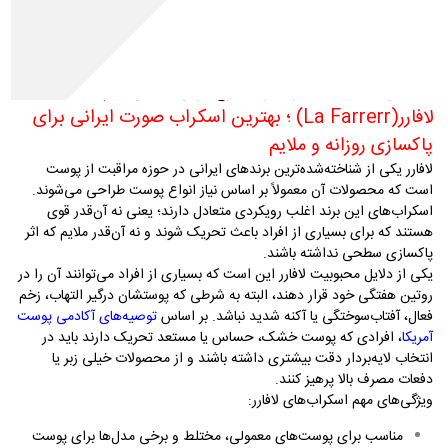
برندهای داخلی اسکراب‌های باکیفیتی تولید می‌کنند. هنگام انتخاب بهترین
اسکراب صورت ایرانی، فقط به برند توجه نکنید؛ نوع پوست، حساسیت،
جوش و ترکیبات محصول اهمیت بیشتری دارند
.
علاوه بر پاکسازی
اسکراب
پوست، به شفاف‌تر شدن پوست، کاهش چربی منافذ و بهبود بافت پوست نیز
کمک می‌کند. در ادامه با چند برند مطرح ایرانی آشنا می‌شویم
.
لافارر
(La Farrerr)
؛ بهترین اسکراب صورت ایرانی برای
پاکسازی روزانه و ملایم
لافارر یکی از شناخته‌شده‌ترین برندهای ایرانی در حوزه مراقبت از پوست
است که محصولات آن معمولاً بر اساس نیاز انواع پوست طراحی می‌شوند.
اسکراب‌های این برند اغلب رویکردی متعادل دارند؛ یعنی نه آن‌قدر قوی
هستند که برای بسیاری از افراد باعث تحریک شوند و نه آن‌قدر ملایم که اثر
پاکسازی سطحی نداشته باشند
.
یکی از دلایل محبوبیت لافارر این است که بسیاری از افراد می‌توانند آن را در
روتین هفتگی خود قرار دهند، البته به شرطی که پوستشان درگیر التهاب، زخم
فعال، آفتاب‌سوختگی یا آکنه شدید نباشد. بر اساس
توصیه‌های آکادمی پوست
آمریکا
، افرادی که پوست خشک، حساس یا مستعد تحریک دارند باید در
انتخاب لایه‌بردار دقت بیشتری داشته باشند و از محصولات خیلی زبر یا
دفعات مصرف بالا پرهیز کنند
.
ویژگی‌های مهم اسکراب‌های لافارر
:
مناسب برای پوست‌های معمولی، مختلط و برخی مدل‌ها برای پوست