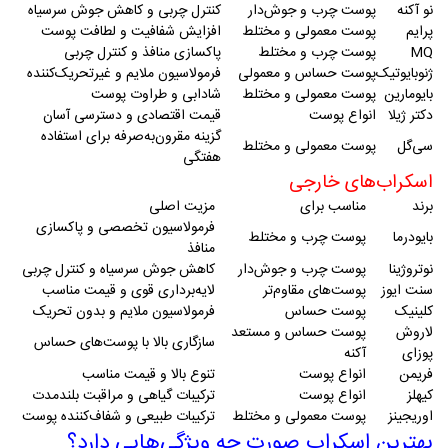
نو آکنه
پوست چرب و جوش‌دار
کنترل چربی و کاهش جوش سرسیاه
پرایم
پوست معمولی و مختلط
افزایش شفافیت و لطافت پوست
MQ
پوست چرب و مختلط
پاکسازی منافذ و کنترل چربی
ژنوبایوتیک
پوست حساس و معمولی
فرمولاسیون ملایم و غیرتحریک‌کننده
بایومارین
پوست معمولی و مختلط
شادابی و طراوت پوست
دکتر ژیلا
انواع پوست
قیمت اقتصادی و دسترسی آسان
گزینه مقرون‌به‌صرفه برای استفاده
سی‌گل
پوست معمولی و مختلط
هفتگی
اسکراب‌های خارجی
برند
مناسب برای
مزیت اصلی
فرمولاسیون تخصصی و پاکسازی
بایودرما
پوست چرب و مختلط
منافذ
نوتروژینا
پوست چرب و جوش‌دار
کاهش جوش سرسیاه و کنترل چربی
سنت ایوز
پوست‌های مقاوم‌تر
لایه‌برداری قوی و قیمت مناسب
کلینیک
پوست حساس
فرمولاسیون ملایم و بدون تحریک
لاروش
پوست حساس و مستعد
سازگاری بالا با پوست‌های حساس
پوزای
آکنه
فریمن
انواع پوست
تنوع بالا و قیمت مناسب
کیهلز
انواع پوست
ترکیبات گیاهی و مراقبت بلندمدت
اوریجینز
پوست معمولی و مختلط
ترکیبات طبیعی و شفاف‌کننده پوست
بهترین اسکراب صورت چه ویژگی‌هایی دارد؟