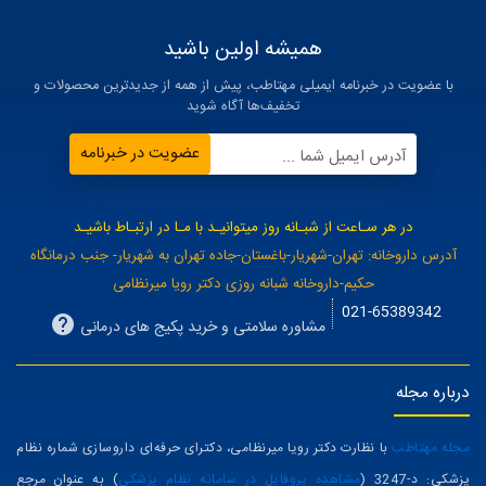
همیشه اولین باشید
با عضویت در خبرنامه ایمیلی مهتاطب، پیش از همه از جدیدترین محصولات و
تخفیف‌ها آگاه شوید
عضویت در خبرنامه
آدرس ایمیل شما ...
در هر سـاعت از شبـانه روز میتوانیـد با مـا در ارتبـاط باشیـد
آدرس داروخانه: تهران-شهریار-باغستان-جاده تهران به شهریار- جنب درمانگاه
حکیم-داروخانه شبانه روزی دکتر رویا میرنظامی
021-65389342
مشاوره سلامتی و خرید پکیج های درمانی
درباره مجله
مجله مهتاطب
با نظارت دکتر رویا میرنظامی، دکترای حرفه‌ای داروسازی شماره نظام
پزشکی: د-3247 (
مشاهده پروفایل در سامانه نظام پزشکی
) به عنوان مرجع