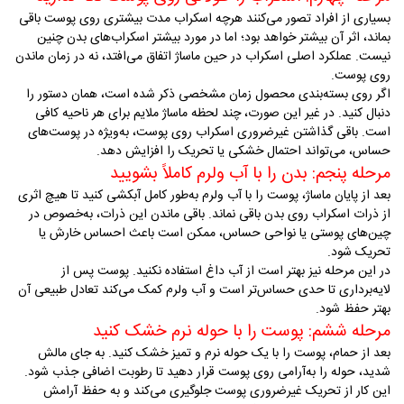
بسیاری از افراد تصور می‌کنند هرچه اسکراب مدت بیشتری روی پوست باقی
بماند، اثر آن بیشتر خواهد بود؛ اما در مورد بیشتر اسکراب‌های بدن چنین
نیست. عملکرد اصلی اسکراب در حین ماساژ اتفاق می‌افتد، نه در زمان ماندن
روی پوست
.
اگر روی بسته‌بندی محصول زمان مشخصی ذکر شده است، همان دستور را
دنبال کنید. در غیر این صورت، چند لحظه ماساژ ملایم برای هر ناحیه کافی
است. باقی گذاشتن غیرضروری اسکراب روی پوست، به‌ویژه در پوست‌های
حساس، می‌تواند احتمال خشکی یا تحریک را افزایش دهد
.
مرحله پنجم: بدن را با آب ولرم کاملاً بشویید
بعد از پایان ماساژ، پوست را با آب ولرم به‌طور کامل آبکشی کنید تا هیچ اثری
از ذرات اسکراب روی بدن باقی نماند. باقی ماندن این ذرات، به‌خصوص در
چین‌های پوستی یا نواحی حساس، ممکن است باعث احساس خارش یا
تحریک شود
.
در این مرحله نیز بهتر است از آب داغ استفاده نکنید. پوست پس از
لایه‌برداری تا حدی حساس‌تر است و آب ولرم کمک می‌کند تعادل طبیعی آن
بهتر حفظ شود
.
مرحله ششم: پوست را با حوله نرم خشک کنید
بعد از حمام، پوست را با یک حوله نرم و تمیز خشک کنید. به جای مالش
شدید، حوله را به‌آرامی روی پوست قرار دهید تا رطوبت اضافی جذب شود.
این کار از تحریک غیرضروری پوست جلوگیری می‌کند و به حفظ آرامش