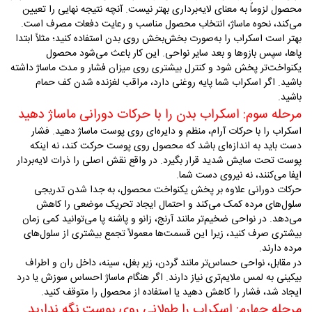
محصول لزوماً به معنای لایه‌برداری بهتر نیست. آنچه نتیجه نهایی را تعیین
می‌کند، نحوه ماساژ، انتخاب محصول مناسب و رعایت دفعات مصرف است
.
بهتر است اسکراب را به‌صورت بخش‌بخش روی بدن استفاده کنید؛ مثلاً ابتدا
پاها، سپس بازوها و بعد سایر نواحی. این کار باعث می‌شود محصول
یکنواخت‌تر پخش شود و کنترل بیشتری روی میزان فشار و مدت ماساژ داشته
باشید. اگر اسکراب شما پایه روغنی دارد، مراقب لغزنده شدن کف حمام
باشید
.
مرحله سوم: اسکراب بدن را با حرکات دورانی ماساژ دهید
اسکراب را با حرکات آرام، منظم و دایره‌ای روی پوست ماساژ دهید. فشار
دست باید به اندازه‌ای باشد که محصول روی پوست حرکت کند، نه اینکه
پوست تحت سایش شدید قرار بگیرد. در واقع نقش اصلی را ذرات لایه‌بردار
ایفا می‌کنند، نه نیروی دست شما
.
حرکات دورانی علاوه بر پخش یکنواخت محصول، به جدا شدن تدریجی
سلول‌های مرده کمک می‌کند و احتمال ایجاد تحریک موضعی را کاهش
می‌دهد. در نواحی ضخیم‌تر مانند آرنج، زانو و پاشنه پا می‌توانید کمی زمان
بیشتری صرف کنید، زیرا این قسمت‌ها معمولاً تجمع بیشتری از سلول‌های
مرده دارند
.
در مقابل، نواحی حساس‌تر مانند گردن، زیر بغل، سینه، داخل ران و اطراف
بیکینی به لمس ملایم‌تری نیاز دارند. اگر هنگام ماساژ احساس سوزش یا درد
ایجاد شد، فشار را کاهش دهید یا استفاده از محصول را متوقف کنید
.
مرحله چهارم: اسکراب را طولانی روی پوست نگه ندارید