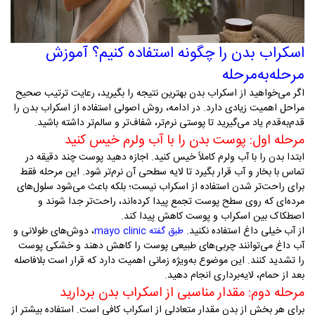
اسکراب بدن را چگونه استفاده کنیم؟ آموزش
مرحله‌به‌مرحله
اگر می‌خواهید از اسکراب بدن بهترین نتیجه را بگیرید، رعایت ترتیب صحیح
مراحل اهمیت زیادی دارد. در ادامه، روش اصولی استفاده از اسکراب بدن را
قدم‌به‌قدم یاد می‌گیرید تا پوستی نرم‌تر، شفاف‌تر و سالم‌تر داشته باشید
.
مرحله اول: پوست بدن را با آب ولرم خیس کنید
ابتدا بدن را با آب ولرم کاملاً خیس کنید. اجازه دهید پوست چند دقیقه در
تماس با بخار و آب قرار بگیرد تا لایه سطحی آن نرم‌تر شود. این مرحله فقط
برای راحت‌تر شدن استفاده از اسکراب نیست؛ بلکه باعث می‌شود سلول‌های
مرده‌ای که روی سطح پوست تجمع پیدا کرده‌اند، راحت‌تر جدا شوند و
اصطکاک بین اسکراب و پوست کاهش پیدا کند
.
از آب خیلی داغ استفاده نکنید.
،
دوش‌های طولانی و
طبق گفته mayo clinic
آب داغ می‌توانند چربی‌های طبیعی پوست را کاهش دهند و خشکی پوست
را تشدید کنند. این موضوع به‌ویژه زمانی اهمیت دارد که قرار است بلافاصله
بعد از حمام، لایه‌برداری انجام دهید
.
مرحله دوم: مقدار مناسبی از اسکراب بدن بردارید
برای هر بخش از بدن مقدار متعادلی از اسکراب کافی است. استفاده بیشتر از