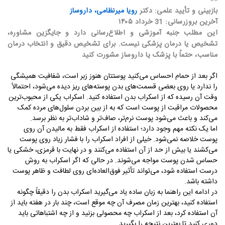
بازبینی و تأیید علمی: دکتر
رویا میرنظامی، داروساز
آخرین بروزرسانی: 31 خرداد ۱۴۰۵
این مطلب جنبه آموزشی و اطلاع‌رسانی دارد و جایگزین مشاوره،
تشخیص یا درمان پزشکی نیست. برای تشخیص دقیق و انتخاب درمان
مناسب، حتماً با پزشک یا داروساز مشورت کنید
اگر بعد از حمام احساس می‌کنید پوستتان هنوز زبر است، شفافیت همیشگی
را ندارد یا روی بعضی قسمت‌های بدن پوسته‌های ریز دیده می‌شود، احتمالاً
وقت آن رسیده که از اسکراب بدن استفاده کنید. اسکراب یکی از محبوب‌ترین
محصولات مراقبت از پوست است که به از بین بردن سلول‌های مرده کمک
می‌کند و باعث می‌شود پوست نرم‌تر، صاف‌تر و شاداب‌تر به نظر برسد
.
اما یک نکته مهم وجود دارد؛ استفاده از اسکراب فقط به مالیدن آن روی
پوست خلاصه نمی‌شود. خیلی از افراد اسکراب را با فشار زیاد روی پوست
می‌کشند یا بیش از حد از آن استفاده می‌کنند و در نهایت با قرمزی، خشکی یا
حساس شدن پوست مواجه می‌شوند. در حالی که اگر اسکراب به روش
درست استفاده شود، می‌تواند تأثیر فوق‌العاده‌ای روی لطافت و ظاهر پوست
داشته باشد
.
در ادامه این راهنما به زبان ساده یاد می‌گیرید اسکراب بدن را دقیقاً چگونه
استفاده کنید، بهترین زمان مصرف آن چه موقع است، چند بار در هفته باید از
آن استفاده کرد، بعد از اسکراب چه محصولی بزنید و از چه اشتباهاتی باید
دوری کنید تا بهترین نتیجه را بگیرید
.