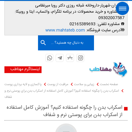
📌تهران-شهریار-داروخانه شبانه روزی دکتر رویا میرنظامی
📱
مشاوره و خرید محصولات در برنامه تلگرام، واتساپ، ایتا و روبیکا:
09302007587
☎️ مشاوره تلفنی:
02165389693
صفحه اصلی
🌐آدرس سایت فروشگاه:
www.mahtateb.com
به دنبال چه هستید؟ ...
اینستاگرم مهتاطب
صفحه نخست
زیبایی و سلامت
مراقبت از پوست
پاکسازی و لایه برداری پوست
اسکراب بدن را چگونه استفاده کنیم؟ آموزش کامل استفاده از اسکراب بدن برای پوستی نرم و
شفاف
اسکراب بدن را چگونه استفاده کنیم؟ آموزش کامل استفاده
از اسکراب بدن برای پوستی نرم و شفاف