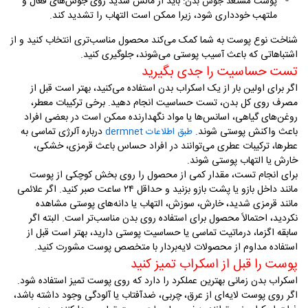
باید از مالش شدید روی جوش‌های فعال و
پوست مستعد جوش بدن
:
ملتهب خودداری شود، زیرا ممکن است التهاب را تشدید کند
.
شناخت نوع پوست به شما کمک می‌کند محصول مناسب‌تری انتخاب کنید و از
اشتباهاتی که باعث آسیب پوستی می‌شوند، جلوگیری کنید
.
تست حساسیت را جدی بگیرید
اگر برای اولین بار از یک اسکراب بدن استفاده می‌کنید، بهتر است قبل از
مصرف روی کل بدن، تست حساسیت انجام دهید. برخی ترکیبات معطر،
روغن‌های گیاهی، اسانس‌ها یا مواد نگهدارنده ممکن است در بعضی افراد
باعث واکنش پوستی شوند.
درباره آلرژی تماسی به
طبق اطلاعات dermnet
عطرها
، ترکیبات عطری می‌توانند در افراد حساس باعث قرمزی، خشکی،
خارش یا التهاب پوستی شوند
.
برای انجام تست، مقدار کمی از محصول را روی بخش کوچکی از پوست
مانند داخل بازو یا پشت بازو بزنید و حداقل ۲۴ ساعت صبر کنید. اگر علائمی
مانند قرمزی شدید، خارش، سوزش، التهاب یا دانه‌های پوستی مشاهده
نکردید، احتمالاً محصول برای استفاده روی بدن مناسب‌تر است. البته اگر
سابقه اگزما، درماتیت تماسی یا حساسیت پوستی دارید، بهتر است قبل از
استفاده مداوم از محصولات لایه‌بردار با متخصص پوست مشورت کنید
.
پوست را قبل از اسکراب تمیز کنید
اسکراب بدن زمانی بهترین عملکرد را دارد که روی پوست تمیز استفاده شود.
اگر روی پوست لایه‌ای از عرق، چربی، ضدآفتاب یا آلودگی وجود داشته باشد،