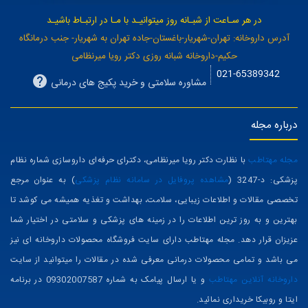
عضویت در خبرنامه
آدرس ایمیل شما ...
در هر سـاعت از شبـانه روز میتوانیـد با مـا در ارتبـاط باشیـد
آدرس داروخانه: تهران-شهریار-باغستان-جاده تهران به شهریار- جنب درمانگاه
حکیم-داروخانه شبانه روزی دکتر رویا میرنظامی
021-65389342
مشاوره سلامتی و خرید پکیج های درمانی
درباره مجله
مجله مهتاطب
با نظارت دکتر رویا میرنظامی، دکترای حرفه‌ای داروسازی شماره نظام
پزشکی: د-3247 (
مشاهده پروفایل در سامانه نظام پزشکی
) به عنوان مرجع
تخصصی مقالات و اطلاعات زیبایی، سلامت، بهداشت و تغذیه همیشه می کوشد تا
بهترین و به روز ترین اطلاعات را در زمینه های پزشکی و سلامتی در اختیار شما
عزیزان قرار دهد. مجله مهتاطب دارای سایت فروشگاه محصولات داروخانه ای نیز