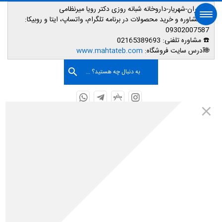
📌تهران-شهریار-داروخانه شبانه روزی دکتر رویا میرنظامی
📱
مشاوره و خرید محصولات در برنامه تلگرام، واتساپ، ایتا و روبیکا:
09302007587
☎️ مشاوره تلفنی:
02165389693
صفحه اصلی
🌐آدرس سایت فروشگاه:
www.mahtateb.com
به دنبال چه هستید؟ ...
اینستاگرم مهتاطب
صفحه نخست
اطلاعات پزشکی
مراقبت های دوران بارداری
گیاه خواری در دوران بارداری خوبه یا بد؟
گیاه خواری در دوران بارداری خوبه یا بد؟