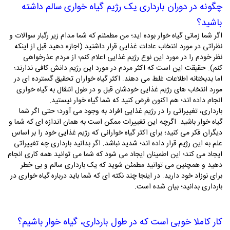
چگونه در دوران بارداری یک رژیم گیاه خواری سالم داشته
باشید؟
اگر شما زمانی گیاه خوار بوده ­اید؛ من مطمئنم که شما مدام زیر رگبار سوالات و
نظراتی در مورد انتخاب عادات غذایی قرار داشتید (اجازه دهید قبل از اینکه
نظر خودم را در مورد این نوع رژیم غذایی اعلام کنم؛ از مردم عذرخواهی
کنم). حقیقت این است که اکثر مردم در مورد این رژیم دانش کافی ندارند؛
اما بدبختانه اطلاعات غلط می ­دهند. اکثر گیاه خواران تحقیق گسترده ­ای در
مورد انتخاب­ های رژیم غذایی خودشان قبل و در طول انتقال به گیاه خواری
انجام داده­ اند؛ هم اکنون فرض کنید که شما گیاه خوار نیستید.
بارداری، تغییراتی را در رژیم غذایی افراد به وجود می ­آورد؛ حتی اگر شما
گیاه خوار باشید. اگرچه این تغییرات ممکن است به همان اندازه ­ای که شما و
دیگران فکر می­ کنید؛ برای اکثر گیاه خوارانی که رژیم غذایی خود را بر اساس
علم به این رژیم قرار داده­ اند؛ شدید نباشد. اگر بدانید بارداری چه تغییراتی
ایجاد می­ کند؛ این اطمینان ایجاد می­ شود که شما می ­توانید همه کاری انجام
دهید و همچنین می ­توانید مطمئن شوید که یک بارداری سالم و بی­ خطر
برای نوزاد خود دارید. در اینجا چند نکته ­ای که شما باید درباره­ گیاه خواری در
بارداری بدانید؛ بیان شده است.
کار کاملا خوبی است که در طول بارداری، گیاه خوار باشیم؟