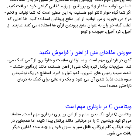
بله، پروتئین مهم است. پروتئین بلوک ساختاری هر سلول در بدن شما است.
شما می­ توانید مقدار زیادی پروتئین از رژیم غذایی گیاهی خود دریافت کنید.
اگر شما گیاه خوار لاکتو اوو هستید؛ به این معنی است که شما لبنیات و تخم ­
مرغ می­ خورید و می­ توانید از این منابع پروتئین استفاده کنید. غذاهایی که
اغلب گیاه خواران به عنوان منبع پروتئین ازآن ها استفاده می ­کنند عبارتند از:
آجیل، کره آجیل، حبوبات و توفو.
خوردن غذاهای غنی از آهن را فراموش نکنید
آهن در بارداری مهم است و به ارتقای سلامت و جلوگیری از آنمی کمک می­
کند. سبزیجات برگدار تیره رنگ غنی از آهن هستند؛ مانند زردآلوی خشک ­
شده، سیب­ زمینی­ های شیرین، کدو تنبل و غیره. اسفناج در یک نوشیدنی
میوه باعث لذیذ شدن آن می­ شود و یک راه عالی برای کمک به درمان
ناراحتی معده است.
ویتامین C در بارداری مهم است
ویتامین C برای یک بدن سالم و از این رو برای بارداری مهم است. مطمئنا
می ­توانید ویتامین C را در مرکباتی مانند پرتقال پیدا کنید؛ اما همچنین در
توت فرنگی، کلم بروکلی، فلفل سبز و سبزی خردل و چند ماده­ غذایی دیگر
یافت می­ شود.