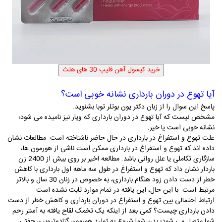
آیا تهوع در دوران بارداری نشانه­ خوبی است؟
پاسخ این سوال را از زبان دکتر یون بوتلر توبا بشنوید.
مشخص نیست که آیا تهوع در دوران بارداری که ویار نیز نامیده می­ شود؛
نشانه­ خوبی است یا خیر.
علت تهوع و استفراغ در بارداری در حال حاضر ناشناخته است. مطالعات نشان
داده­ اند که تهوع و استفراغ در بارداری ممکن است ناشی از هورمون­ ها،
سازگاری تکاملی یا علل روانی باشد. مطالعه­ اخیر بر روی بیش از 2400 زن
باردار نشان داد که تهوع و استفراغ در طول سه ماهه­ اول بارداری با کاهش
خطر از دست دادن زود هنگام بارداری، به خصوص در زنان 30 سال و بالاتر
مرتبط است. با این حال، این یافته در تمام موارد ثابت نشده است.
ارتباط احتمالی بین تهوع و استفراغ در دوران بارداری و کاهش خطر از دست
دادن بارداری چیست؟ کمی بعد از اینکه یک تخمک لقاح ­یافته به آستر رحم
شما متصل می ­شود؛ بدن شما شروع به تولید هورمون گنادوتروپین جفتی