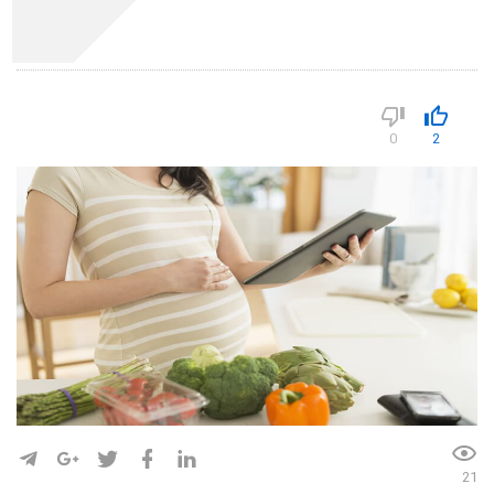
دکتر رویا میرنظامی
29
1397
11
0
2
21