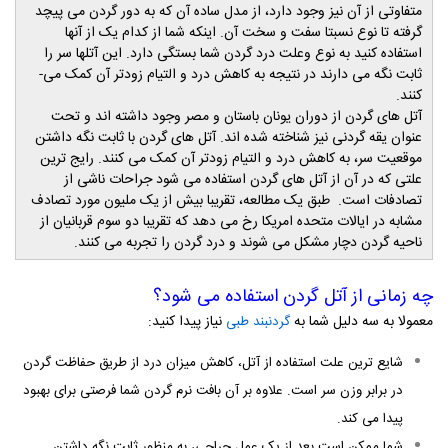
متفاوتی از آن نیز وجود دارد، از مدل ساده­ آن که به دور گردن می پیچد
گرفته تا نوع نسبتا سفت و سخت آن. این­که شما از کدام یک از آن­ها
استفاده کنید به نوع وعلت درد گردن شما بستگی دارد. این آتل­ها سر را
ثابت نگه می­ دارند در نتیجه به کاهش درد و التیام زودتر آن کمک می­
کنند.
آتل­ های گردن از دوران یونان باستان و مصر وجود داشته ­اند و تحت
عنوان یقه گردنی نیز شناخته شده­ اند. آتل­ های گردن با ثابت نگه داشتن
موقعیت سر، به کاهش درد و التیام زودتر آن کمک می­ کنند. رایج­ ترین
علتی که در آن از آتل­ های گردن استفاده می ­شود جراحات ناشی از
تصادفات است. طبق یک مطالعه، تقریبا بیش از یک ملیون مورد تصادف
مشابه در ایالات متحده امریکا رخ می دهد که تقریبا دو سوم قربانیان از
ناحیه گردن دچار مشکل می­ شوند و درد گردن را تجربه می ­کنند.
چه زمانی از آتل گردن استفاده می ­شود؟
معمولا به سه دلیل شما به
نیاز پیدا کنید:
گردنبند طبی
شایع ­ترین علت استفاده از آتل، کاهش میزان درد از طریق حفاظت گردن
در برابر وزن سر است. علاوه بر آن بافت نرم گردن شما فرصتی برای بهبود
پیدا می­ کند.
شما ممکن است بعد از یک عمل جراحی، به منظور ثابت نگه داشتن