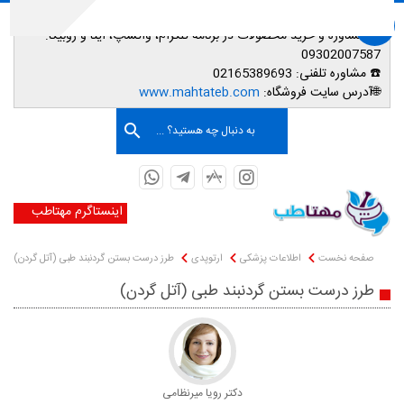
📌تهران-شهریار-داروخانه شبانه روزی دکتر رویا میرنظامی
📱
مشاوره و خرید محصولات در برنامه تلگرام، واتساپ، ایتا و روبیکا:
09302007587
☎️ مشاوره تلفنی:
02165389693
صفحه اصلی
🌐آدرس سایت فروشگاه:
www.mahtateb.com
به دنبال چه هستید؟ ...
اینستاگرم مهتاطب
صفحه نخست
اطلاعات پزشکی
ارتوپدی
طرز درست بستن گردنبند طبی (آتل گردن)
طرز درست بستن گردنبند طبی (آتل گردن)
دکتر رویا میرنظامی