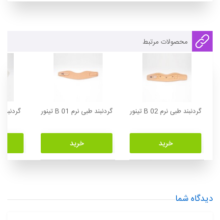
محصولات مرتبط
گردنبند طبی نرم B 02 تینور
گردنبند طبی نرم B 01 تینور
خرید
خرید
دیدگاه شما