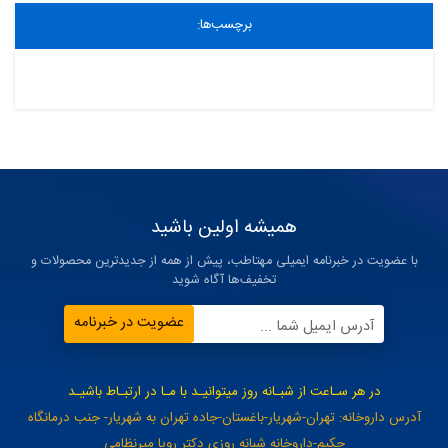
برچسب‌ها:
همیشه اولین باشید
با عضویت در خبرنامه ایمیلی مهتاطب، پیش از همه از جدیدترین محصولات و
تخفیف‌ها آگاه شوید
عضویت در خبرنامه
آدرس ایمیل شما ...
در هر سـاعت از شبـانه روز میتوانیـد با مـا در ارتبـاط باشیـد
آدرس داروخانه: تهران-شهریار-باغستان-جاده تهران به شهریار- جنب درمانگاه
حکیم-داروخانه شبانه روزی دکتر رویا میرنظامی