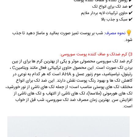
✔️
روشن کننده و شفاف کننده پوست
✔️
ضد لک برای انواع لک
✔️
حاوی ترکیبات لایه بردار ملایم
✔️
سبک و جذب بالا
شب بر پوست تمیز صورت بمالید و ماساژ دهید تا جذب
نحوه مصرف:
شود.
3) کرم ضدلک و صاف کننده پوست سوروسی:
ک
رم
ضد لک سوروسی محصولی موثر و یکی از بهترین کرم ها برای از بین
بردن لک صورت است. این محصول حاوی ترکیباتی فعال مانند ویتامین
C
،
رتینول، نیاسینامید، موم زنبور عسل و
AHA
است که هر کدام به نوعی در
کاهش لک ها و بهبود رنگ پوست نقش دارند. این ضد لک برای انواع
مختلف لک های پوستی مناسب است؛ از جمله لک های ناشی از نور خورشید،
لک های هورمونی (ملاسما)، لک های ناشی از التهاب و لک های ناشی از
افزایش سن. بهترین زمان مصرف ضد لک سوروسی، شب قبل از خواب
است.