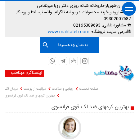
📌تهران-شهریار-داروخانه شبانه روزی دکتر رویا میرنظامی
📱
مشاوره و خرید محصولات در برنامه تلگرام، واتساپ، ایتا و روبیکا:
09302007587
☎️ مشاوره تلفنی:
02165389693
صفحه اصلی
🌐آدرس سایت فروشگاه:
www.mahtateb.com
به دنبال چه هستید؟ ...
اینستاگرم مهتاطب
صفحه نخست
زیبایی و سلامت
مراقبت از پوست
درمان لک
بهترین کرمهای ضد لک قوی فرانسوی
بهترین کرمهای ضد لک قوی فرانسوی