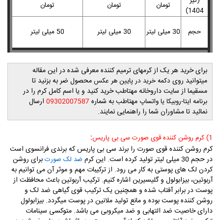
(تیر
تومان
تومان
تومان
1404)
حجم
30 میلی لیتر
30 میلی لیتر
50 میلی لیتر
برای خرید هر یک از کرمهای ترمیم کننده معرفی شده در این مقاله
میتوانید روی
محصول ضر به بزنید تا
دکمه خرید در پایین هر عکس
مسقیما از سایت داروخانه مهتاطب خرید کنید و یا اسم کامل کرم را در
مهتاطب به شماره
ارسال
برنامه ایتا-روبیکا یا واتساپ
09302007587
نمائید تا مشاوران شما را راهنمایی نمایند.
:
1)
کرم روشن کننده قوی صورت سی بی پاریس
کرم روشن کننده قوی صورت را برند سی بی پاریس که برندی فرانسوی است
در حجم 30 میلی لیتر تولید کرده است. این کرم
برای روشن
ضد لک صورت
کردن لک های پوستی به کار می رود. از ترکیبات مهم و موثر آن می توانیم به
آربوتین، بیزابولول و گلیسیرین اشاره کنیم. ترکیب
آربوتین
باعث
محافظت از
پوست در برابر آفتاب شده و همچنین یک ترکیب قوی گیاهی ضد لک و
روشن کننده پوست بوده و مانع تولید ملانین در پوست میگردد.
بیزابولول
دارای خاصیت ضد التهابی و ضد میکروبی می باشد. متوکسی سینامات