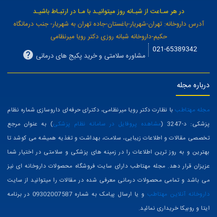
در هر سـاعت از شبـانه روز میتوانیـد با مـا در ارتبـاط باشیـد
آدرس داروخانه: تهران-شهریار-باغستان-جاده تهران به شهریار- جنب درمانگاه
حکیم-داروخانه شبانه روزی دکتر رویا میرنظامی
021-65389342
مشاوره سلامتی و خرید پکیج های درمانی
درباره مجله
مجله مهتاطب
با نظارت دکتر رویا میرنظامی، دکترای حرفه‌ای داروسازی شماره نظام
پزشکی: د-3247 (
مشاهده پروفایل در سامانه نظام پزشکی
) به عنوان مرجع
تخصصی مقالات و اطلاعات زیبایی، سلامت، بهداشت و تغذیه همیشه می کوشد تا
بهترین و به روز ترین اطلاعات را در زمینه های پزشکی و سلامتی در اختیار شما
عزیزان قرار دهد. مجله مهتاطب دارای سایت فروشگاه محصولات داروخانه ای نیز
می باشد و تمامی محصولات درمانی معرفی شده در مقالات را میتوانید از سایت
داروخانه آنلاین مهتاطب
و یا ارسال پیامک به شماره 09302007587 در برنامه
ایتا و روبیکا خریداری نمائید.