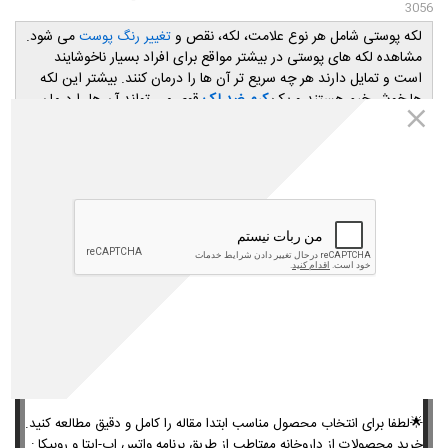
3056
لکه پوستی شامل هر نوع علامت، لکه، نقص و
می شود.
تغییر رنگ پوست
مشاهده لکه های پوستی در بیشتر مواقع برای افراد بسیار ناخوشایند
است و تمایل دارند هر چه سریع تر آن ها را درمان کنند. بیشتر این لکه
ها خوش خیم هستند و یک
کرم ضد لک
قوی می تواند آن ها را درمان
کند. اما گاهی اوقات برخی از آن ها می توانند نمایانگر بیماری های
خطرناکی مانند سرطان پوست باشند. در ادامه این مقاله قصد داریم
درمورد دلایل ایجاد لک و راه های پیشگیری از برگشتن آن توضیح دهیم
و در آخر کرم های ضد لک قوی را معرفی کنیم.
داروخانه اینترنتی مهتاطب
تمامی محصولات معرفی شده در مقالات مجله مهتاطب متعلق به سایت
داروخانه اینترنتی مهتاطب(داروخانه شبانه روزی دکتر رویا میرنظامی) می
باشد و شما عزیزان میتوانید کلیه محصولات مورد نیاز خود را از طریق
مراجعه به سایت مهتاطب به آدرس
www.mahtateb.com
خریداری
نمائید.
🌟لطفا برای انتخاب محصول مناسب ابتدا مقاله را کامل و دقیق مطالعه کنید.
خرید محصولات از داروخانه مهتاطب از طریق
برنامه واتس اپ-ایتا و روبیکا :