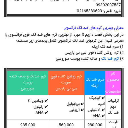
09302007587
خرید تلفنی: 02165389693
معرفی بهترین کرم های ضد لک فرانسوی
در این بخش قصد داریم 3 مورد از بهترین کرم های ضد لک قوی فرانسوی را
معرفی کنیم. این کرمهای ضد لک فرانسوی شامل برندهای زیر هستند:
1) سرم ضد لک اریکه
2) کرم روشن کننده قوی سی بی پاریس
3)
کرم ضد لک
و صاف کننده پوست سوروسی
نام
کرم روشن کننده قوی
کرم ضدلک و صاف کننده
محصول
سرم ضد لک
صورت
پوست
و
اریکه
سی بی پاریس
سوروسی
مشخصات
✔️ کوجیک
ترکیبات
✔️ ویتامین C
اسید
✔️ بیزابولول
مهم
✔️ رتینول
✔️ آلانتولین
✔️ آربوتین
ضد لک
✔️ AHA
✔️ AHA
قیمت
935.000
560.000
980.000