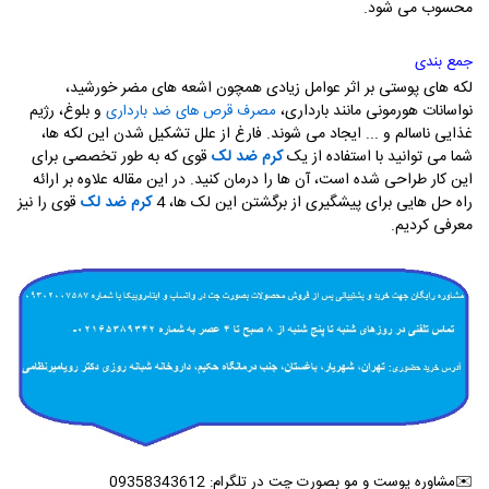
محسوب می شود.
جمع بندی
لکه های پوستی بر اثر عوامل زیادی همچون اشعه های مضر خورشید،
نواسانات هورمونی مانند بارداری،
و بلوغ، رژیم
مصرف قرص های ضد بارداری
غذایی ناسالم و ... ایجاد می شوند. فارغ از علل تشکیل شدن این لکه ها،
شما می توانید با استفاده از یک
کرم ضد لک
قوی که به طور تخصصی برای
این کار طراحی شده است، آن ها را درمان کنید. در این مقاله علاوه بر ارائه
راه حل هایی برای پیشگیری از برگشتن این لک ها، 4
کرم ضد لک
قوی را نیز
معرفی کردیم.
✉️مشاوره پوست و مو بصورت چت در تلگرام: 09358343612