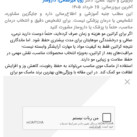
بازبینی و تأیید علمی: دکتر
رویا میرنظامی، داروساز
آخرین بروزرسانی: 19 خرداد ۱۴۰۵
این مطلب جنبه آموزشی و اطلاع‌رسانی دارد و جایگزین مشاوره،
تشخیص یا درمان پزشکی نیست. برای تشخیص دقیق و انتخاب درمان
مناسب، حتماً با پزشک یا داروساز مشورت کنید
اگر برای کراتین مو هزینه و زمان صرف کرده‌اید، حتماً دوست دارید نرمی،
صافی و درخشندگی موهایتان برای مدت بیشتری حفظ شود. اما ماندگاری
نتیجه کراتین فقط به کیفیت مواد یا مهارت آرایشگر وابسته نیست؛
مراقبت‌های بعد از کراتین، به‌ویژه انتخاب محصولات مناسب، نقش مهمی در
حفظ سلامت و زیبایی مو دارند
.
استفاده از ماسک موی مناسب می‌تواند به حفظ رطوبت، کاهش وز و افزایش
لطافت مو کمک کند. در این مقاله با ویژگی‌های بهترین برند ماسک مو برای
موهای کراتین شده، ترکیبات مناسب و نکات مهم خرید آشنا می‌شوید تا بتوانید
انتخابی آگاهانه داشته باشید
.
بهترین برند ماسک مو برای موهای کراتین شده
ایرانی
اگر بعد از کراتین مو به دنبال یک ماسک موی مناسب هستید، لزوماً نیازی
نیست سراغ محصولات گران‌قیمت خارجی بروید. در سال‌های اخیر بسیاری از
برندهای ایرانی توانسته‌اند محصولات باکیفیتی برای موهای خشک،
آسیب‌دیده، رنگ‌شده و کراتین شده تولید کنند.