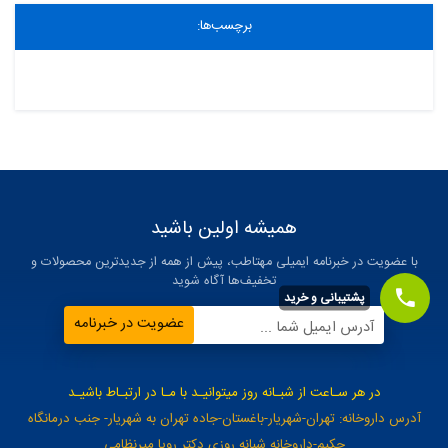
برچسب‌ها:
همیشه اولین باشید
با عضویت در خبرنامه ایمیلی مهتاطب، پیش از همه از جدیدترین محصولات و
تخفیف‌ها آگاه شوید
پشتیبانی و خرید
عضویت در خبرنامه
آدرس ایمیل شما ...
در هر سـاعت از شبـانه روز میتوانیـد با مـا در ارتبـاط باشیـد
آدرس داروخانه: تهران-شهریار-باغستان-جاده تهران به شهریار- جنب درمانگاه
حکیم-داروخانه شبانه روزی دکتر رویا میرنظامی