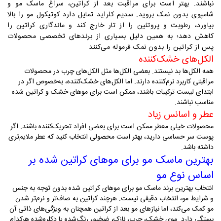
نباشند. بهتر است برای مراقبت بعد از کراتین، سراغ ماسک مو و
شامپوی بدون نمک بروید. سدیم کلراید تمایل دارد کوتیکول مو را بالا
بیاورد، رطوبت و پروتئین را از تار خارج کند و ماندگاری کراتین را
کاهش دهد؛ به همین دلیل بسیاری از برندهای تخصصی محصولات
پس از کراتین را بدون نمک فرموله می‌کنند
الکل‌های خشک‌کننده
همه الکل‌ها بد نیستند. بعضی الکل‌ها مثل الکل‌های چرب در محصولات
مراقبتی کاربرد نرم‌کننده دارند. اما الکل‌های خشک‌کننده، به‌خصوص اگر در
ابتدای لیست ترکیبات باشند، ممکن است برای موهای خشک و کراتین شده
مناسب نباشند
.
عطر و اسانس زیاد
محصولات خیلی معطر ممکن است برای بعضی افراد تحریک‌کننده باشند. اگر
پوست سر حساسی دارید، بهتر است محصولی انتخاب کنید که عطر ملایم‌تری
داشته باشد
.
بهترین ماسک مو برای موهای کراتین شده بر
اساس نوع مو
انتخاب بهترین برند ماسک مو برای موهای کراتین شده بدون توجه به جنس
و شرایط مو، انتخاب دقیقی نیست. هرچند کراتین به صاف‌تر و نرم‌تر شدن
مو کمک می‌کند، اما نیازهای مو بعد از کراتین همچنان به ویژگی‌های ذاتی آن
بستگی دارد. موی خشک، چرب، نازک، ضخیم، رنگ‌شده یا دکلره‌شده هرکدام