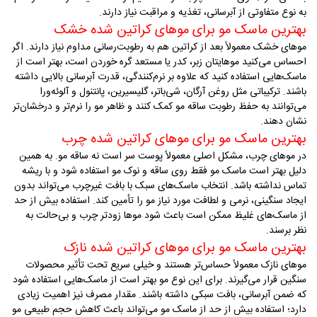
به نوع متفاوتی از آبرسانی، تغذیه و مراقبت نیاز دارند
.
بهترین ماسک مو برای موهای کراتین شده خشک
موهای خشک معمولاً بعد از کراتین هم به رطوبت‌رسانی مداوم نیاز دارند. اگر
احساس می‌کنید موهایتان زبر، کدر یا مستعد گره خوردن است، بهتر است از
ماسک‌هایی استفاده کنید که علاوه بر نرم‌کنندگی، قدرت آبرسانی بالایی داشته
باشند. ترکیباتی مثل روغن آرگان، شی‌باتر، گلیسیرین، پانتنول و آلوئه‌ورا
می‌توانند به حفظ رطوبت ساقه مو کمک کنند و ظاهر مو را نرم‌تر و درخشان‌تر
نشان دهند
.
بهترین ماسک مو برای موهای کراتین شده چرب
در موهای چرب، مشکل اصلی معمولاً پوست سر است نه ساقه مو. به همین
دلیل بهتر است ماسک مو فقط روی ساقه و نوک مو استفاده شود و با ریشه
تماس نداشته باشد. انتخاب ماسک‌های سبک با بافت غیرچرب می‌تواند بدون
ایجاد سنگینی، نرمی و لطافت مورد نیاز مو را تأمین کند. استفاده بیش از حد
از ماسک‌های غلیظ ممکن است باعث شود موها زودتر چرب و بی‌حالت به
نظر برسند
.
بهترین ماسک مو برای موهای کراتین شده نازک
موهای نازک معمولاً حساس‌تر هستند و خیلی سریع تحت تأثیر محصولات
سنگین قرار می‌گیرند. برای این نوع مو بهتر است از ماسک‌هایی استفاده شود
که ضمن آبرسانی، بافت سبکی داشته باشند. مقدار مصرف نیز اهمیت زیادی
دارد؛ استفاده بیش از حد از ماسک مو می‌تواند باعث کاهش حجم طبیعی مو