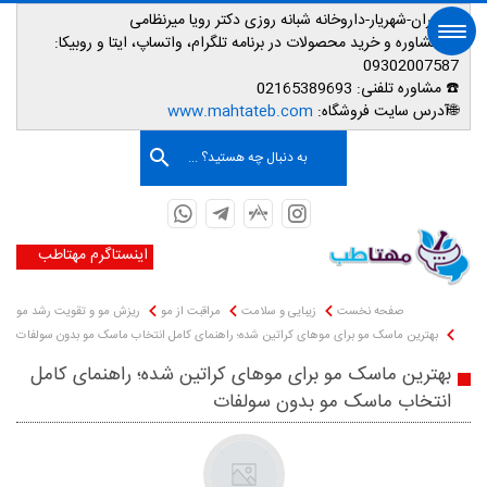
📌تهران-شهریار-داروخانه شبانه روزی دکتر رویا میرنظامی
📱
مشاوره و خرید محصولات در برنامه تلگرام، واتساپ، ایتا و روبیکا:
09302007587
☎️ مشاوره تلفنی:
02165389693
صفحه اصلی
🌐آدرس سایت فروشگاه:
www.mahtateb.com
به دنبال چه هستید؟ ...
اینستاگرم مهتاطب
صفحه نخست
زیبایی و سلامت
مراقبت از مو
ریزش مو و تقویت رشد مو
بهترین ماسک مو برای موهای کراتین شده؛ راهنمای کامل انتخاب ماسک مو بدون سولفات
بهترین ماسک مو برای موهای کراتین شده؛ راهنمای کامل
انتخاب ماسک مو بدون سولفات