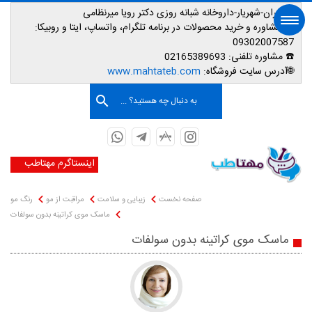
📌تهران-شهریار-داروخانه شبانه روزی دکتر رویا میرنظامی
📱
مشاوره و خرید محصولات در برنامه تلگرام، واتساپ، ایتا و روبیکا:
09302007587
☎️ مشاوره تلفنی:
02165389693
صفحه اصلی
🌐آدرس سایت فروشگاه:
www.mahtateb.com
به دنبال چه هستید؟ ...
اینستاگرم مهتاطب
صفحه نخست
زیبایی و سلامت
مراقبت از مو
رنگ مو
ماسک موی کراتینه بدون سولفات
ماسک موی کراتینه بدون سولفات