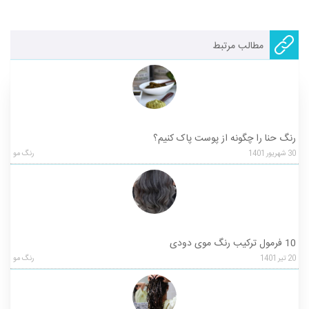
مطالب مرتبط
رنگ حنا را چگونه از پوست پاک کنیم؟
30
شهریور
1401
رنگ مو
10 فرمول ترکیب رنگ موی دودی
20
تیر
1401
رنگ مو