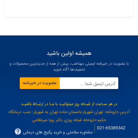
همیشه اولین باشید
با عضویت در خبرنامه ایمیلی مهتاطب، پیش از همه از جدیدترین محصولات و
تخفیف‌ها آگاه شوید
عضویت در خبرنامه
آدرس ایمیل شما ...
در هر سـاعت از شبـانه روز میتوانیـد با مـا در ارتبـاط باشیـد
آدرس داروخانه: تهران-شهریار-باغستان-جاده تهران به شهریار- جنب درمانگاه
حکیم-داروخانه شبانه روزی دکتر رویا میرنظامی
021-65389342
مشاوره سلامتی و خرید پکیج های درمانی