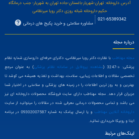
در هر سـاعت از شبـانه روز میتوانیـد با مـا در ارتبـاط باشیـد
آدرس داروخانه: تهران-شهریار-باغستان-جاده تهران به شهریار- جنب درمانگاه
حکیم-داروخانه شبانه روزی دکتر رویا میرنظامی
021-65389342
مشاوره سلامتی و خرید پکیج های درمانی
درباره مجله
مجله مهتاطب
با نظارت دکتر رویا میرنظامی، دکترای حرفه‌ای داروسازی شماره نظام
پزشکی: د-3247 (
مشاهده پروفایل در سامانه نظام پزشکی
) به عنوان مرجع
تخصصی مقالات و اطلاعات زیبایی، سلامت، بهداشت و تغذیه همیشه می کوشد تا
بهترین و به روز ترین اطلاعات را در زمینه های پزشکی و سلامتی در اختیار شما
عزیزان قرار دهد. مجله مهتاطب دارای سایت فروشگاه محصولات داروخانه ای نیز
می باشد و تمامی محصولات درمانی معرفی شده در مقالات را میتوانید از سایت
داروخانه آنلاین مهتاطب
و یا ارسال پیامک به شماره 09302007587 در برنامه