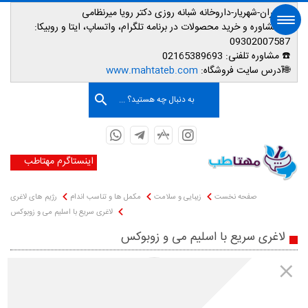
📌تهران-شهریار-داروخانه شبانه روزی دکتر رویا میرنظامی
📱
مشاوره و خرید محصولات در برنامه تلگرام، واتساپ، ایتا و روبیکا:
09302007587
☎️ مشاوره تلفنی:
02165389693
صفحه اصلی
🌐آدرس سایت فروشگاه:
www.mahtateb.com
به دنبال چه هستید؟ ...
اینستاگرم مهتاطب
صفحه نخست
زیبایی و سلامت
مکمل ها و تناسب اندام
رژیم های لاغری
لاغری سریع با اسلیم می و زوبوکس
لاغری سریع با اسلیم می و زوبوکس