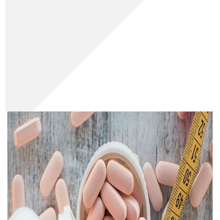
دکتر رویا میرنظامی
27
1403
11
0
0