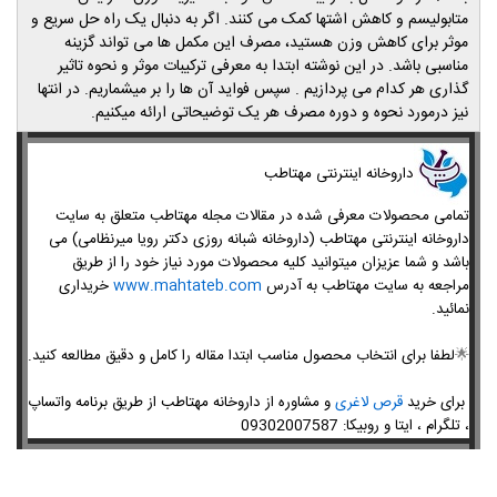
متابولیسم و کاهش اشتها کمک می کنند. اگر به دنبال یک راه حل سریع و
موثر برای کاهش وزن هستید، مصرف این مکمل ها می تواند گزینه
مناسبی باشد. در این نوشته ابتدا به معرفی ترکیبات موثر و نحوه تاثیر
گذاری هر کدام می پردازیم . سپس فواید آن ها را بر میشماریم. در انتها
نیز درمورد نحوه و دوره مصرف هر یک توضیحاتی ارائه میکنیم.
داروخانه اینترنتی مهتاطب
تمامی محصولات معرفی شده در مقالات مجله مهتاطب متعلق به سایت
داروخانه اینترنتی مهتاطب (داروخانه شبانه روزی دکتر رویا میرنظامی) می
باشد و شما عزیزان میتوانید کلیه محصولات مورد نیاز خود را از طریق
مراجعه به سایت مهتاطب به آدرس
www.mahtateb.com
خریداری
نمائید.
🌟
لطفا برای انتخاب محصول مناسب ابتدا مقاله را کامل و دقیق مطالعه کنید.
برای خرید
قرص لاغری
و مشاوره از داروخانه مهتاطب از طریق برنامه واتساپ
، تلگرام ، ایتا و روبیکا: 09302007587