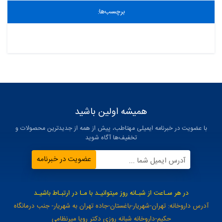
برچسب‌ها:
همیشه اولین باشید
با عضویت در خبرنامه ایمیلی مهتاطب، پیش از همه از جدیدترین محصولات و
تخفیف‌ها آگاه شوید
عضویت در خبرنامه
آدرس ایمیل شما ...
در هر سـاعت از شبـانه روز میتوانیـد با مـا در ارتبـاط باشیـد
آدرس داروخانه: تهران-شهریار-باغستان-جاده تهران به شهریار- جنب درمانگاه
حکیم-داروخانه شبانه روزی دکتر رویا میرنظامی