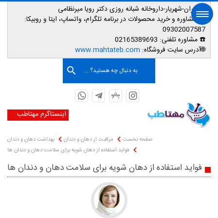
📌تهران-شهریار-داروخانه شبانه روزی دکتر رویا میرنظامی
📱
مشاوره و خرید محصولات در برنامه تلگرام، واتساپ، ایتا و روبیکا:
09302007587
☎️ مشاوره تلفنی:
02165389693
صفحه اصلی
🌐آدرس سایت فروشگاه:
www.mahtateb.com
به دنبال چه هستید؟ ...
اینستاگرم مهتاطب
صفحه نخست
مراقبت از دهان و دندان
بهداشت دهان و دندان
فواید استفاده از دهان شویه برای سلامت دهان و دندان ها
فواید استفاده از دهان شویه برای سلامت دهان و دندان ها