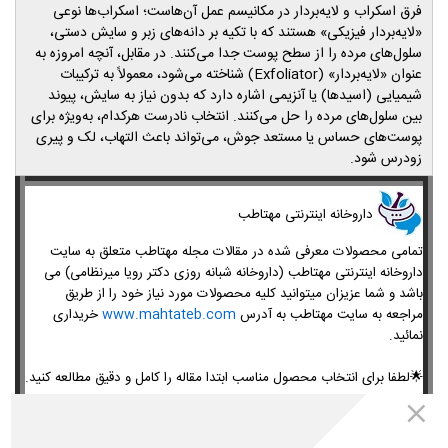
فرق اسکراب و لایه‌بردار در مکانیسم عمل آن‌هاست؛ اسکراب‌ها نوعی
«لایه‌بردار فیزیکی» هستند که با تکیه بر دانه‌های زبر و سایش دستی،
سلول‌های مرده را از سطح پوست جدا می‌کنند. در مقابل، آنچه امروزه به
عنوان «لایه‌بردار» (
Exfoliator
) شناخته می‌شود، معمولاً به ترکیبات
شیمیایی (اسیدها) یا آنزیمی اشاره دارد که بدون نیاز به سایش، پیوند
بین سلول‌های مرده را حل می‌کنند. انتخاب نادرست هرکدام، به‌ویژه برای
پوست‌های حساس یا مستعد جوش، می‌تواند باعث التهاب، لک و پیری
زودرس شود.
​داروخانه اینترنتی مهتاطب
تمامی محصولات معرفی شده در مقالات مجله مهتاطب متعلق به سایت
داروخانه اینترنتی مهتاطب (داروخانه شبانه روزی دکتر رویا میرنظامی) می
باشد و شما عزیزان میتوانید کلیه محصولات مورد نیاز خود را از طریق
مراجعه به سایت مهتاطب به آدرس
www.mahtateb.com
خریداری
نمائید.
🌟
لطفا برای انتخاب محصول مناسب ابتدا مقاله را کامل و دقیق مطالعه کنید.
برای خرید
لایه بردار
و مشاوره از داروخانه مهتاطب از طریق برنامه واتساپ ،
تلگرام ،
ایتا و روبیکا
:
09302007587