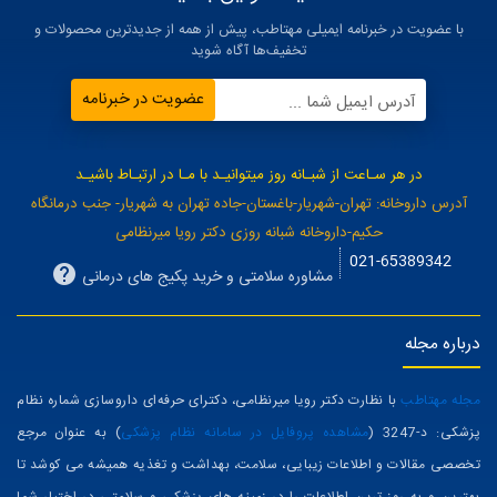
با عضویت در خبرنامه ایمیلی مهتاطب، پیش از همه از جدیدترین محصولات و
تخفیف‌ها آگاه شوید
عضویت در خبرنامه
آدرس ایمیل شما ...
در هر سـاعت از شبـانه روز میتوانیـد با مـا در ارتبـاط باشیـد
آدرس داروخانه: تهران-شهریار-باغستان-جاده تهران به شهریار- جنب درمانگاه
حکیم-داروخانه شبانه روزی دکتر رویا میرنظامی
021-65389342
مشاوره سلامتی و خرید پکیج های درمانی
درباره مجله
مجله مهتاطب
با نظارت دکتر رویا میرنظامی، دکترای حرفه‌ای داروسازی شماره نظام
پزشکی: د-3247 (
مشاهده پروفایل در سامانه نظام پزشکی
) به عنوان مرجع
تخصصی مقالات و اطلاعات زیبایی، سلامت، بهداشت و تغذیه همیشه می کوشد تا