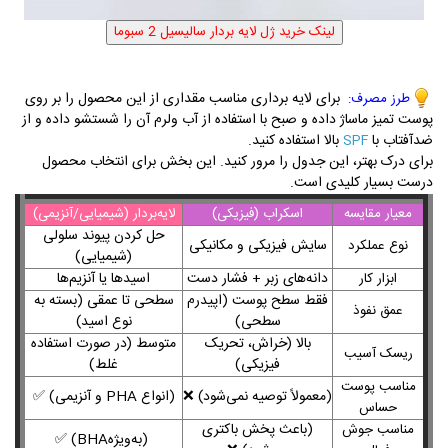
برای لایه برداری مناسب مقداری از این محصول را بر روی
طرز مصرف:
پوست تمیز ماساژ داده و صبح با استفاده از آب ولرم آن را شستشو داده و از
ضدآفتاب با
بالا استفاده کنید.
SPF
برای درک بهتر، این جدول را مرور کنید. این بخش برای انتخاب محصول
درست بسیار کلیدی است.
معیار مقایسه
اسکراب (فیزیکی)
لایه‌بردار (شیمیایی/آنزیمی)
حل کردن پیوند سلولی
سایش فیزیکی و مکانیکی
نوع عملکرد
(شیمیایی)
دانه‌های زبر + فشار دست
اسیدها یا آنزیم‌ها
ابزار کار
فقط سطح پوست (اپیدرم
سطحی تا عمقی (بسته به
عمق نفوذ
سطحی)
نوع اسید)
بالا (خراش، تحریک
متوسط (در صورت استفاده
ریسک آسیب
فیزیکی)
غلط)
مناسب پوست
)
معمولاً توصیه نمی‌شود)
❌
)
انواع
PHA
و آنزیمی)
✅
حساس
)
باعث پخش باکتری
مناسب جوش
)
به‌ویژه
(BHA
✅