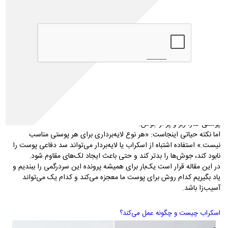
فرق اسکراب و لایه بردار چیست؟
وقتی جلوی قفسه محصولات پوستی می‌ایستید یا فروشگاه‌های آنلاین را بالا
و پایین می‌کنید، با انبوهی از واژه‌ها روبرو می‌شوید: اسکراب، پیلینگ،
اکسفولیانت، لایه‌بردار شیمیایی و... . برای بسیاری از مصرف‌کنندگان، همه
این‌ها یک معنی دارند: «تمیز کردن پوست از سلول‌های مرده». اما در دنیای
تخصصی مراقبت از پوست، تفاوت بین اسکراب و لایه‌بردار، تفاوت بین
«ساییدن با سنباده» و «حل کردن با حلال» است.
لایه‌برداری یکی از ارکان اصلی داشتن پوستی شفاف و سالم است. پوست ما
به طور طبیعی هر ۲۸ روز یک‌بار بازسازی می‌شود، اما با افزایش سن و عوامل
محیطی، این روند کند شده و سلول‌های مرده روی هم تلنبار می‌شوند. نتیجه؟
پوستی کدر، زبر و پر از جوش.
اما نکته حیاتی اینجاست: «هر نوع لایه‌برداری برای هر پوستی مناسب
نیست.» استفاده اشتباه از اسکراب یا لایه‌بردار می‌تواند سد دفاعی پوست را
نابود کند، جوش‌ها را بدتر کند و حتی باعث ایجاد لک‌های مقاوم شود.
در این مقاله قرار است یک‌بار برای همیشه پرونده این سردرگمی را ببندیم و
یاد بگیریم کدام روش برای پوست ما معجزه می‌کند و کدام یک می‌تواند
آسیب‌زا باشد.
اسکراب چیست و چگونه عمل می‌کند؟