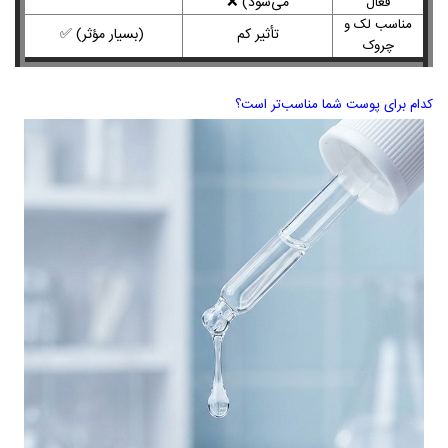
می‌شود
)
❌
فعال
مناسب لک و
تأثیر کم
)
بسیار مؤثر
)
✅
چروک
کدام برای پوست شما مناسب‌تر است؟