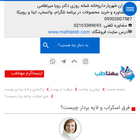
📌تهران-شهریار-داروخانه شبانه روزی دکتر رویا میرنظامی
📱
مشاوره و خرید محصولات در برنامه تلگرام، واتساپ، ایتا و روبیکا:
09302007587
☎️ مشاوره تلفنی:
02165389693
صفحه اصلی
🌐آدرس سایت فروشگاه:
www.mahtateb.com
به دنبال چه هستید؟ ...
اینستاگرم مهتاطب
صفحه نخست
زیبایی و سلامت
مراقبت از پوست
پاکسازی و لایه برداری پوست
فرق اسکراب و لایه بردار چیست؟
فرق اسکراب و لایه بردار چیست؟