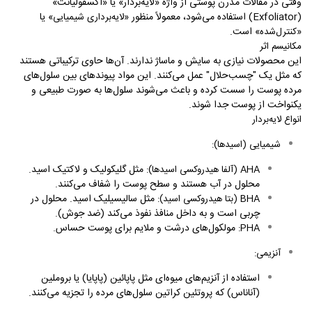
وقتی در مقالات مدرن پوستی از واژه «لایه‌بردار» یا «اکسفولیانت»
(
Exfoliator
) استفاده می‌شود، معمولاً منظور
یا
«لایه‌برداری شیمیایی»
است.
«کنترل‌شده»
مکانیسم اثر
این محصولات نیازی به سایش و ماساژ ندارند. آن‌ها حاوی ترکیباتی هستند
که مثل یک "چسب‌حلال" عمل می‌کنند. این مواد پیوندهای بین سلول‌های
مرده پوست را سست کرده و باعث می‌شوند سلول‌ها به صورت طبیعی و
یکنواخت از پوست جدا شوند.
انواع لایه‌بردار
شیمیایی (اسیدها):
مثل گلیکولیک و لاکتیک اسید.
AHA
(آلفا هیدروکسی اسیدها):
محلول در آب هستند و سطح پوست را شفاف می‌کنند.
مثل سالیسیلیک اسید. محلول در
BHA
(بتا هیدروکسی اسید):
چربی است و به داخل منافذ نفوذ می‌کند (ضد جوش).
مولکول‌های درشت و ملایم برای پوست حساس.
:
PHA
آنزیمی:
استفاده از آنزیم‌های میوه‌ای مثل پاپائین (پاپایا) یا بروملین
(آناناس) که پروتئین کراتین سلول‌های مرده را تجزیه می‌کنند.