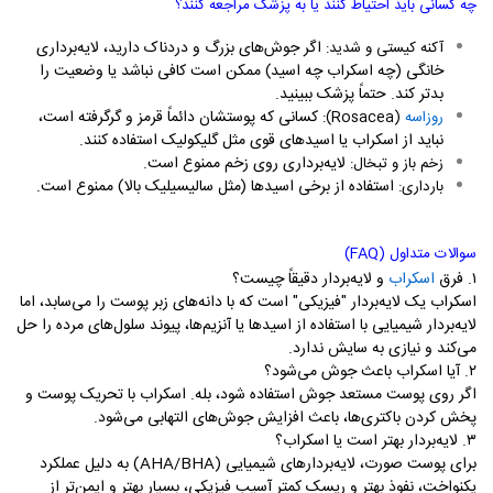
چه کسانی باید احتیاط کنند یا به پزشک مراجعه کنند؟
اگر جوش‌های بزرگ و دردناک دارید، لایه‌برداری
آکنه کیستی و شدید:
خانگی (چه اسکراب چه اسید) ممکن است کافی نباشد یا وضعیت را
بدتر کند. حتماً پزشک ببینید.
کسانی که پوستشان دائماً قرمز و گر‌گرفته است،
روزاسه
(
Rosacea
):
نباید از اسکراب یا اسیدهای قوی مثل گلیکولیک استفاده کنند.
لایه‌برداری روی زخم ممنوع است.
زخم باز و تبخال:
استفاده از برخی اسیدها (مثل سالیسیلیک بالا) ممنوع است.
بارداری:
سوالات متداول (
FAQ
)
۱. فرق
اسکراب
و لایه‌بردار دقیقاً چیست؟
اسکراب یک لایه‌بردار "فیزیکی" است که با دانه‌های زبر پوست را می‌سابد، اما
لایه‌بردار شیمیایی با استفاده از اسیدها یا آنزیم‌ها، پیوند سلول‌های مرده را حل
می‌کند و نیازی به سایش ندارد.
۲. آیا اسکراب باعث جوش می‌شود؟
اگر روی پوست مستعد جوش استفاده شود، بله. اسکراب با تحریک پوست و
پخش کردن باکتری‌ها، باعث افزایش جوش‌های التهابی می‌شود.
۳. لایه‌بردار بهتر است یا اسکراب؟
برای پوست صورت، لایه‌بردارهای شیمیایی (
AHA/BHA
) به دلیل عملکرد
یکنواخت، نفوذ بهتر و ریسک کمتر آسیب فیزیکی، بسیار بهتر و ایمن‌تر از