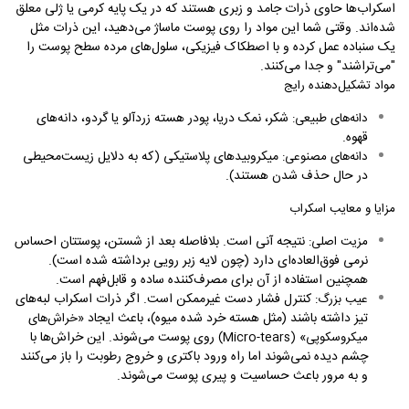
اسکراب‌ها حاوی ذرات جامد و زبری هستند که در یک پایه کرمی یا ژلی معلق
شده‌اند. وقتی شما این مواد را روی پوست ماساژ می‌دهید، این ذرات مثل
یک سنباده عمل کرده و با اصطکاک فیزیکی، سلول‌های مرده سطح پوست را
"می‌تراشند" و جدا می‌کنند.
مواد تشکیل‌دهنده رایج
شکر، نمک دریا، پودر هسته زردآلو یا گردو، دانه‌های
دانه‌های طبیعی:
قهوه.
میکروبیدهای پلاستیکی (که به دلایل زیست‌محیطی
دانه‌های مصنوعی:
در حال حذف شدن هستند).
مزایا و معایب اسکراب
نتیجه آنی است. بلافاصله بعد از شستن، پوستتان احساس
مزیت اصلی:
نرمی فوق‌العاده‌ای دارد (چون لایه زبر رویی برداشته شده است).
همچنین استفاده از آن برای مصرف‌کننده ساده و قابل‌فهم است.
کنترل فشار دست غیرممکن است. اگر ذرات اسکراب لبه‌های
عیب بزرگ:
تیز داشته باشند (مثل هسته خرد شده میوه)، باعث ایجاد
«خراش‌های
روی پوست می‌شوند. این خراش‌ها با
میکروسکوپی» (
Micro-tears
)
چشم دیده نمی‌شوند اما راه ورود باکتری و خروج رطوبت را باز می‌کنند
و به مرور باعث حساسیت و پیری پوست می‌شوند.