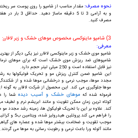
نحوه مصرف:
مقدار مناسب از شامپو را روی پوست سر ریخت
و به آرامی 3 تا 5 دقیقه ماساژ دهید. حداقل 3 بار د
مصرف کنید.
3) شامپو ماینوکسی مخصوص موهای خشک و زبر لافارر:
معرفی:
شامپو موی خشک و زبر ماینوکسی لافارر نیز یکی دیگر از بهتری
شامپوهای ضد ریزش موی خشک است که برای موهای نرما
نیز قابل استفاده است و 250 میلی لیتر حجم دارد.
این شامپو ضمن کنترل ریزش مو و تحریک فولیکولها به رش
مجدد موها، موجب نرمی و درخشانی موها شده و از شکنندگ
موها جلوگیری می کند. این محصول از شرکت لافارر به گونه ا
موهای خشک و آسیب دیده
فرموله شده که
شما را د
کوتاه ترین زمان ممکن تقویت و مانند ابریشم نرم و لطیف م
کند. علاوه بر این با تحریک فولیکول ها، زمینه رشد مجدد مو ه
را فراهم می کند.پروتئین هیدرولیز شده، ویتامین ب5
موجب تقویت و ضخامت بیشتر موها شده و عصاره های گیاه
مانند آلوئه ورا باعث نرمی و رطوبت رسانی به موها می گردند.