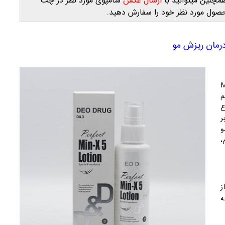
مچنین میتوانید با
ارسال عکس
شامپوی مورد نظر در چت
درمان ریزش مو
Min-
م
ع
ر
و
،
ز
 الی 3 دقیقه