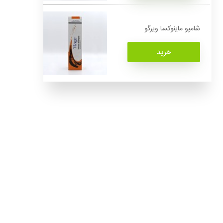
شامپو ماینوکسا ویرگو
خرید