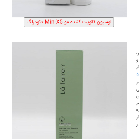
ی لیتر،
و
ز
د
ر
ی
ن
ر
ه
ز
ر