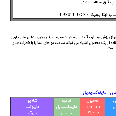
و دقیق مطالعه کنید.
وبیکا: 09302007587
از ریزش مو دارد، قصد داریم در ادامه به معرفی بهترین شامپوهای حاوی
استفاده از یک محصول اشتباه می تواند سلامت مو های شما را با خطرات جدی
 است:
اوی ماینوکسیدیل
ی
لوسیون
شامپو
شامپو
ر
min-x5
ماینوکسیدیل
ماینوکسا
دئودراگ
لامینین
ویرگو