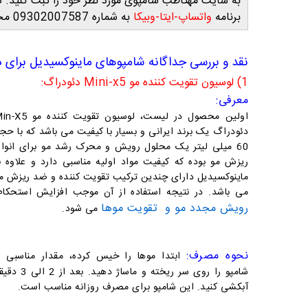
به سایت مهتاطب شامپوی مورد نظر خود را ثبت کنید. ه
برنامه
واتساپ-ایتا-وبیکا
به شماره 09302007587 محصول مورد نظر خود را سفارش دهید.
نقد و بررسی جداگانه شامپوهای ماینوکسیدیل برای 
1) لوسیون تقویت کننده مو Mini-x5 دئو
دراگ:
معرفی:
اولین محصول در لیست، لوس
یون تقویت کننده مو X5
دئودراگ یک برند ایرانی و بسیار با کیفیت می باشد که با حج
60 میلی لیتر یک محلول رویش و محرک رشد مو برای انوا
ریزش مو بوده که کیفیت مواد اولیه مناسبی دارد و علاوه ب
ماینوکسیدیل دارای چندین ترکیب تقویت کننده و ضد ریزش م
می باشد. در نتیجه
استفاده از آن موجب افزایش استحکام
رویش مجدد مو و تقویت موها
می شود.
نحوه مصرف:
ابتدا موها را خیس کرده، مقدار مناسبی ا
شامپو را روی سر ریخته و ماساژ دهید. بعد از 2
آبکشی کنید. این شامپو برای مصرف روزانه مناسب است.