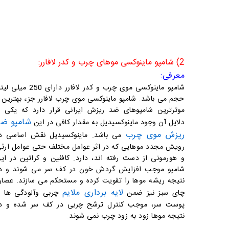
2) شامپو ماینوکسی موهای چرب و کدر لافارر:
معرفی:
شامپو ماینوکسی موی چرب و کدر لافارر دارای 250 میل
حجم می باشد. شامپو ماینوکسی موی چرب لافارر جزء بهترین 
موثرترین شامپوهای ضد ریزش ایرانی قرار دارد که یکی ا
شامپو ض
دلایل آن وجود ماینوکسیدیل به مقدار کافی در این
ریزش موی چرب
می باشد. ماینوکسیدیل نقش اساسی د
رویش مجدد موهایی که در اثر عوامل مختلف حتی عوامل ارث
و هورمونی از دست رفته اند، دارد. کافئین و کراتین در ای
شامپو موجب افزایش گردش خون در کف سر می شوند و د
نتیجه ریشه موها را تقویت کرده و مستحکم می سازند. عصار
لایه برداری ملایم
چای سبز نیز ضمن
چربی وآلودگی ها ا
پوست سر، موجب کنترل ترشح چربی در کف سر شده و د
نتیجه موها زود به زود چرب نمی شوند.