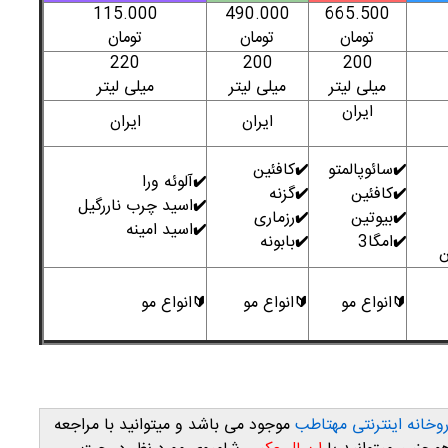
115.000
490.000
665.500
تومان
تومان
تومان
220
200
200
میلی لیتر
میلی لیتر
میلی لیتر
ایران
ایران
ایران
سائوپالمتو
کافئین
✔️
✔️
آلوئه ورا
✔️
کافئین
گزنه
✔️
✔️
اسید چرب ناررگیل
✔️
بیوتین
رزماری
✔️
✔️
اسید امینه
✔️
امگا3
بابونه
✔️
✔️
ن
انواع مو
انواع مو
انواع مو
🔰
🔰
🔰
روخانه اینترنتی مهتاطب
موجود می باشد و میتوانید با مراجعه