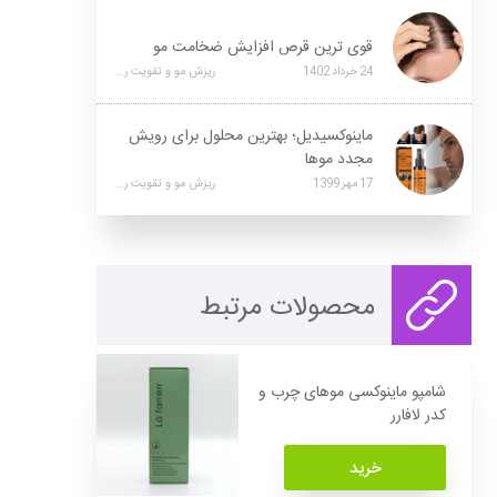
قوی ترین قرص افزایش ضخامت مو
24
خرداد
1402
ریزش مو و تقویت رشد مو
ماینوکسیدیل؛ بهترین محلول برای رویش
مجدد موها
17
مهر
1399
ریزش مو و تقویت رشد مو
محصولات مرتبط
شامپو ماینوکسی موهای چرب و
کدر لافارر
خرید