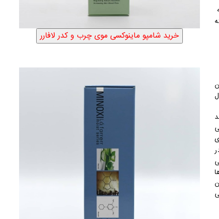
ه
ر هفته
ن
ل
د
ی
ی
ر
ی
ا
 و کراتین
ی