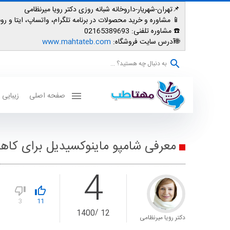
📌تهران-شهریار-داروخانه شبانه روزی دکتر رویا میرنظامی
📱
مشاوره و خرید محصولات در برنامه تلگرام، واتساپ، ایتا و روبیکا: 007587
☎️ مشاوره تلفنی:
02165389693
🌐آدرس سایت فروشگاه:
www.mahtateb.com
به دنبال چه هستید؟ ...
صفحه اصلی
زیبایی
معرفی شامپو ماینوکسیدیل برای کا
4
3
11
1400
12
دکتر رویا میرنظامی