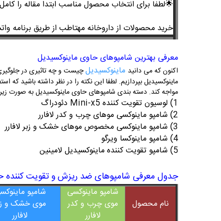
🌟
لطفا برای انتخاب محصول مناسب ابتدا مقاله را کامل 
خرید محصولات از داروخانه مهتاطب از طریق برنامه واتساپ-ایتا-ر
معرفی بهترین شامپوهای حاوی ماینوکسیدیل
ماینوکسیدیل
اکنون که می دانید
چیست و چه تاثیری در جلوگیری 
ماینوکسیدیل بپردازیم. لطفا این نکته را در نظر داشته باشید که 
مواجه کند. دسته بندی شامپوهای حاوی ماینوکسیدیل به صورت زیر
1) لوسیون تقویت کننده Mini-x5 دئودراگ
2) شامپو ماینوکسی موهای چرب و کدر لافارر
3) شامپو ماینوکسی مخصوص موهای خشک و زبر لافارر
4) شامپو ماینوکسا ویرگو
5) شامپو تقویت کننده ماینوکسیدیل لامینین
جدول معرفی شامپوهای ضد ریزش و تقویت کننده ح
شامپو ماینوکسی
شامپو ماینوکس
نام محصول
موی چرب و کدر
موی خشک و زب
لافارر
لافارر