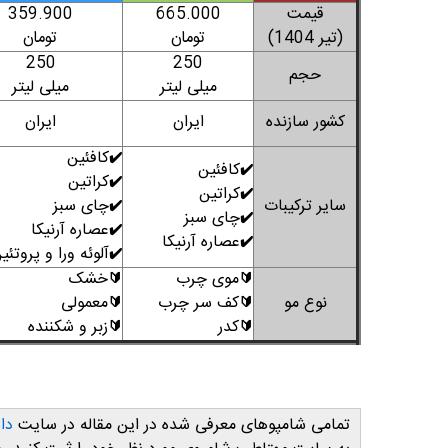
قیمت
665.000
359.900
(تیر 1404)
تومان
تومان
250
250
حجم
میلی لیتر
میلی لیتر
کشور سازنده
ایران
ایران
کافئین
✔️
کافئین
✔️
کراتین
✔️
کراتین
✔️
سایر ترکیبات
چای سبز
✔️
چای سبز
✔️
عصاره آرنیکا
✔️
عصاره آرنیکا
✔️
آلوئه ورا و پروتئی
✔️
موی چرب
خشک
🔰
🔰
نوع مو
کف سر چرب
معمولی
🔰
🔰
کدر
زبر و شکننده
🔰
🔰
تمامی شامپوهای معرفی شده در این مقاله در سایت
دا