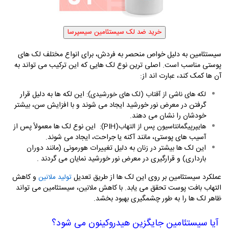
سیستئامین به دلیل خواص منحصر به فردش، برای انواع مختلف لک ‌های
پوستی مناسب است. اصلی ‌ترین نوع لک‌ هایی که این ترکیب می ‌تواند به
آن ‌ها کمک کند، عبارت اند از
:
این لکه‌ ها به دلیل قرار
لکه‌ های ناشی از آفتاب (لک‌ های خورشیدی):
گرفتن در معرض نور خورشید ایجاد می ‌شوند و با افزایش سن، بیشتر
خودشان را نشان می دهند
.
این نوع لک‌
ها معمولاً پس از
هایپرپیگمانتاسیون پس از التهاب
:(PIH)
آسیب
‌های پوستی، مانند آکنه یا جراحت، ایجاد می
‌شوند
.
این لک
‌ها بیشتر در زنان به دلیل تغییرات هورمونی (مانند دوران
بارداری) و قرارگیری در معرض نور خورشید نمایان می گردند‌
.
عملکرد سیستئامین بر روی این لک‌ ها از طریق تعدیل
و کاهش
تولید ملانین
التهاب بافت پوست تحقق می ‌یابد. با کاهش ملانین، سیستئامین می ‌تواند
ظاهر لک‌ ها را به طور چشمگیری بهبود بخشد
.
آیا سیستئامین جایگزین هیدروکینون می ‌شود؟