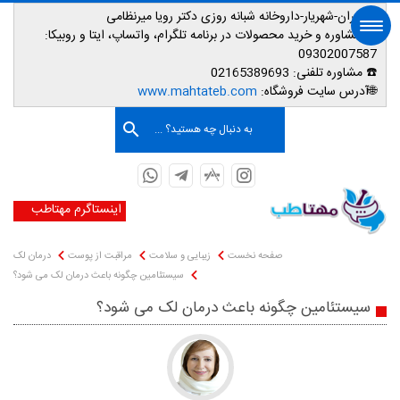
📌تهران-شهریار-داروخانه شبانه روزی دکتر رویا میرنظامی
📱
مشاوره و خرید محصولات در برنامه تلگرام، واتساپ، ایتا و روبیکا:
09302007587
☎️ مشاوره تلفنی:
02165389693
صفحه اصلی
🌐آدرس سایت فروشگاه:
www.mahtateb.com
به دنبال چه هستید؟ ...
اینستاگرم مهتاطب
صفحه نخست
زیبایی و سلامت
مراقبت از پوست
درمان لک
سیستئامین چگونه باعث درمان لک می ‌شود؟
سیستئامین چگونه باعث درمان لک می ‌شود؟