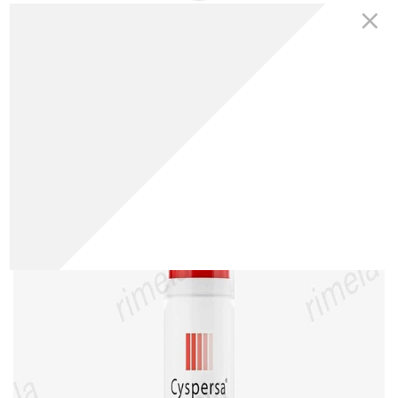
دکتر رویا میرنظامی
27
1403
9
0
0