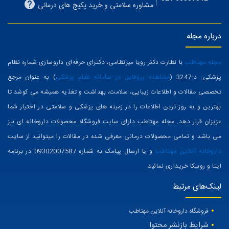
آدرس داروخانه: تهران-شهریار-باغستان-جاده تهران به شهریار- جنب درمانگاه
حکیم-داروخانه شبانه روزی دکتر رویا میرنظامی
021-65389342
مشاوره سلامتی و خرید پکیج های درمانی
درباره مجله
مجله مهتاطب
با نظارت دکتر رویا میرنظامی، دکترای حرفه‌ای داروسازی شماره نظام
پزشکی: د-3247 (
مشاهده پروفایل در سامانه نظام پزشکی
) به عنوان مرجع
تخصصی مقالات و اطلاعات زیبایی، سلامت، بهداشت و تغذیه همیشه می کوشد تا
بهترین و به روز ترین اطلاعات را در زمینه های پزشکی و سلامتی در اختیار شما
عزیزان قرار دهد. مجله مهتاطب دارای سایت فروشگاه محصولات داروخانه ای نیز
می باشد و تمامی محصولات درمانی معرفی شده در مقالات را میتوانید از سایت
داروخانه آنلاین مهتاطب
و یا ارسال پیامک به شماره 09302007587 در برنامه
ایتا و روبیکا خریداری نمائید.
لینک‌های مرتبط