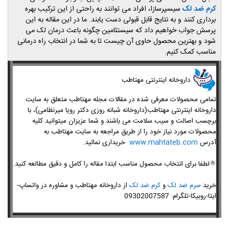
کرم ضد لک
سیسپرسازا، افراد می ‌توانند به‌ راحتی از این ترکیب بهره‌
برداری کنند و به نتایج قابل قبولی دست یابند. ما در این مقاله به این
پرسش جواب خواهیم داد که سیستئامین چگونه باعث درمان لک می
‌شود و بهترین محصول حاوی آن چیست تا به شما در انتخاب راه درمانی
مناسب کمک کنیم.
داروخانه اینترنتی مهتاطب
تمامی محصولات معرفی شده در مقالات مجله مهتاطب متعلق به سایت
داروخانه اینترنتی مهتاطب(داروخانه شبانه روزی دکتر رویا میرنظامی)، با
برچسب اصالت و سیب سلامت می باشند و شما عزیزان میتوانید کلیه
محصولات مورد نیاز خود را از طریق مراجعه به سایت مهتاطب به
آدرس
www.mahtateb.com
خریداری نمائید.
🌟
لطفا برای انتخاب محصول مناسب ابتدا مقاله را کامل و دقیق مطالعه کنید.
خرید
سرم ضد لک
و
کرم ضد لک
ا
ز داروخانه مهتاطب و مشاوره در واتساپ-
ایتا-روبیکا-تلگرام: 09302007587