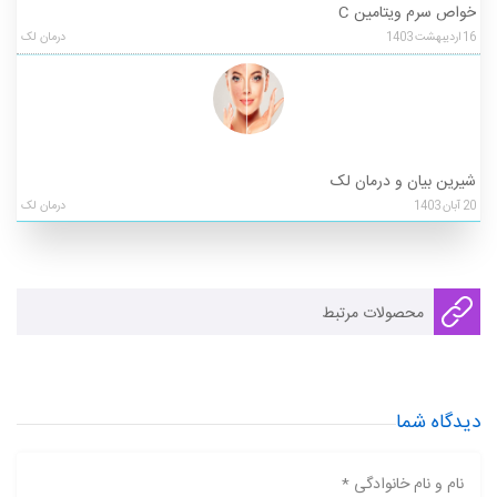
خواص سرم ویتامین C
16
اردیبهشت
1403
درمان لک
شیرین بیان و درمان لک
20
آبان
1403
درمان لک
محصولات مرتبط
دیدگاه شما
نام و نام خانوادگی *