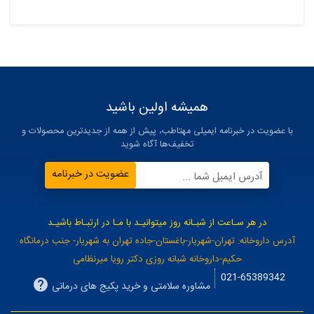
همیشه اولین باشید
با عضویت در خبرنامه ایمیلی مهتاطب، پیش از همه از جدیدترین محصولات و
تخفیف‌ها آگاه شوید
عضویت در خبرنامه
آدرس ایمیل شما ...
در هر سـاعت از شبـانه روز میتوانیـد با مـا در ارتبـاط باشیـد
آدرس داروخانه: تهران-شهریار-باغستان-جاده تهران به شهریار- جنب درمانگاه
حکیم-داروخانه شبانه روزی دکتر رویا میرنظامی
021-65389342
مشاوره سلامتی و خرید پکیج های درمانی