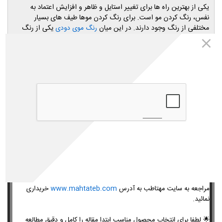
یکی از بهترین راه ها برای تغییر استایل و ظاهر و افزایش اعتماد به
نفس، رنگ کردن مو است. برای رنگ کردن موها طیف های بسیار
مختلفی از رنگ وجود دارند. در این میان
یکی از رنگ
رنگ موی دودی
هایی است که هرگز محبوبیت خود را از دست نمی دهد. این رنگ برای
تمامی افراد به ویژه کسانی که پوست سفید و موهای مشکی دارند،
مناسب است. رنگ دودی خود دارای طیف های مختلفی است که هر
کدام زیبایی خاص خود را دارند. در بین طیف های مختلف این رنگ، رنگ
دودی تیره یکی از محبوب ترین ها است که در ادامه بیشتر درمورد آن
توضیح خواهیم داد.
داروخانه اینترنتی مهتاطب
تمامی محصولات معرفی شده در مقالات مجله مهتاطب متعلق به سایت
داروخانه اینترنتی مهتاطب(داروخانه شبانه روزی دکتر رویا میرنظامی) می
باشد و شما عزیزان میتوانید کلیه محصولات مورد نیاز خود را از طریق
مراجعه به سایت مهتاطب به آدرس
www.mahtateb.com
خریداری
نمائید.
🌟
لطفا برای انتخاب محصول مناسب ابتدا مقاله را کامل و دقیق مطالعه