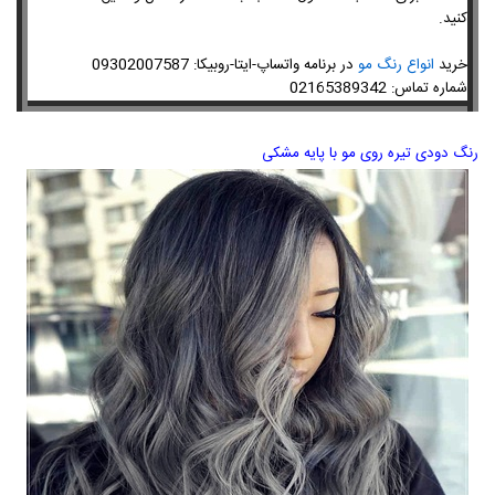
کنید.
09302007587
خرید
انواع رنگ مو
در برنامه واتساپ-ایتا-روبیکا:
02165389342
شماره تماس:
رنگ دودی تیره روی مو با پایه مشکی