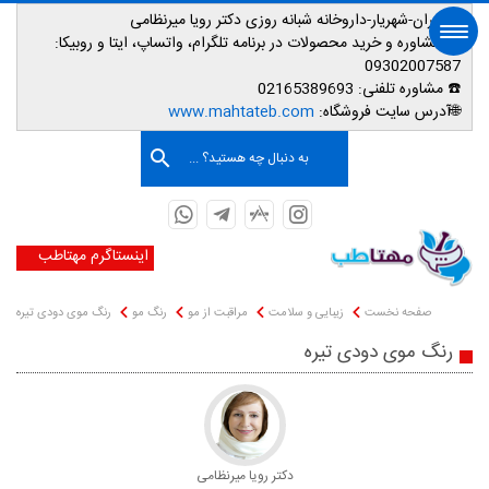
📌تهران-شهریار-داروخانه شبانه روزی دکتر رویا میرنظامی
📱
مشاوره و خرید محصولات در برنامه تلگرام، واتساپ، ایتا و روبیکا:
09302007587
☎️ مشاوره تلفنی:
02165389693
صفحه اصلی
🌐آدرس سایت فروشگاه:
www.mahtateb.com
به دنبال چه هستید؟ ...
اینستاگرم مهتاطب
صفحه نخست
زیبایی و سلامت
مراقبت از مو
رنگ مو
رنگ موی دودی تیره
رنگ موی دودی تیره
دکتر رویا میرنظامی