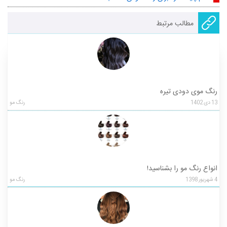
مطالب مرتبط
رنگ موی دودی تیره
13
دی
1402
رنگ مو
انواع رنگ مو را بشناسید!
4
شهریور
1398
رنگ مو