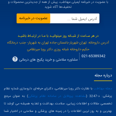
با عضویت در خبرنامه ایمیلی مهتاطب، پیش از همه از جدیدترین محصولات و
تخفیف‌ها آگاه شوید
عضویت در خبرنامه
آدرس ایمیل شما ...
در هر سـاعت از شبـانه روز میتوانیـد با مـا در ارتبـاط باشیـد
آدرس داروخانه: تهران-شهریار-باغستان-جاده تهران به شهریار- جنب درمانگاه
حکیم-داروخانه شبانه روزی دکتر رویا میرنظامی
021-65389342
مشاوره سلامتی و خرید پکیج های درمانی
درباره مجله
مجله مهتاطب
با نظارت دکتر رویا میرنظامی، دکترای حرفه‌ای داروسازی شماره نظام
پزشکی: د-3247 (
مشاهده پروفایل در سامانه نظام پزشکی
) به عنوان مرجع
تخصصی مقالات و اطلاعات زیبایی، سلامت، بهداشت و تغذیه همیشه می کوشد تا
بهترین و به روز ترین اطلاعات را در زمینه های پزشکی و سلامتی در اختیار شما