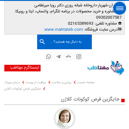
📌تهران-شهریار-داروخانه شبانه روزی دکتر رویا میرنظامی
📱
مشاوره و خرید محصولات در برنامه تلگرام، واتساپ، ایتا و روبیکا:
09302007587
☎️ مشاوره تلفنی:
02165389693
صفحه اصلی
🌐آدرس سایت فروشگاه:
www.mahtateb.com
به دنبال چه هستید؟ ...
اینستاگرم مهتاطب
صفحه نخست
زیبایی و سلامت
مراقبت از پوست
درمان چروک
جایگزین قرص کوکونات کلاژن
جایگزین قرص کوکونات کلاژن