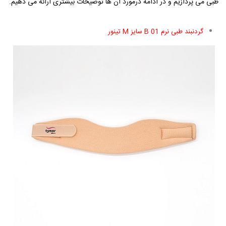
طبی می پردازیم و در ادامه درمورد آن ها توضیحات بیشتری ارائه می دهیم.
گردنبند طبی نرم
B 01
سایز
M
تینور