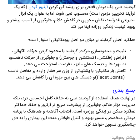
گردنبند طبی یک درمان قطعی برای ریشه کن کردن
(که یک
آرتروز گردن
فرآیند تخریبی مزمن است) محسوب نمی شود، اما به عنوان یک ابزار
مدیریتی قدرتمند، نقش محوری در کاهش علائم، جلوگیری از آسیب بیشتر و
بهبود کیفیت زندگی روزانه ایفا می کند
.
عملکرد اصلی گردنبند بر مبنای دو اصل بیومکانیکی استوار است
:
گردنبند با محدود کردن حرکات ناگهانی،
تثبیت و محدودسازی حرکت
:
افراطی (فلکشن، اکستنشن و چرخش) و جلوگیری از حرکات ناهمسو،
به مهره ها و دیسک های ملتهب فرصت استراحت می دهد.
با پشتیبانی از وزن سر فشار وارده بر مفاصل فاست
کاهش بار مکانیکی
:
(Facet Joints)
و دیسک های بین مهره ای را کاهش می دهد
.
جمع بندی
در نهایت هدف استفاده از گردنبند طبی نه حذف کامل احساس درد، بلکه
مدیریت مؤثر علائم، جلوگیری از پیشرفت سریع تر آرتروز و حفظ حداکثر
عملکرد ممکن در زندگی روزمره است. انتخاب آگاهانه و هماهنگ با برنامه
درمانی متخصص، مسیر بهبود و کنترل طولانی مدت این بیماری را به طور
چشمگیری تسهیل خواهد کرد
.
بیشتر بخوانید: