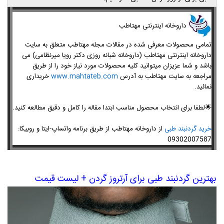
​داروخانه اینترنتی مهتاطب
تمامی محصولات معرفی شده در مقالات مجله مهتاطب متعلق به سایت
داروخانه اینترنتی مهتاطب (داروخانه شبانه روزی دکتر رویا میرنظامی) می
باشد و شما عزیزان میتوانید کلیه محصولات مورد نیاز خود را از طریق
مراجعه به سایت مهتاطب به آدرس
www.mahtateb.com
خریداری
نمائید.
🌟
لطفا برای انتخاب محصول مناسب ابتدا مقاله را کامل و دقیق مطالعه کنید.
خرید گردنبند طبی
از داروخانه مهتاطب از طریق برنامه واتساپ-
ایتا و روبیکا
:
09302007587
بهترین گردنبند طبی برای آرتروز گردن + لیست قیمت