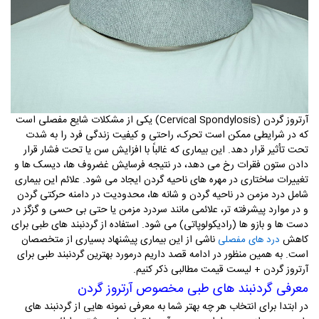
آرتروز گردن
(Cervical Spondylosis)
یکی از مشکلات شایع مفصلی است
که در شرایطی ممکن است تحرک، راحتی و کیفیت زندگی فرد را به شدت
تحت تأثیر قرار دهد. این بیماری که غالباً با افزایش سن یا تحت فشار قرار
دادن ستون فقرات رخ می دهد، در نتیجه فرسایش غضروف ها، دیسک ها و
تغییرات ساختاری در مهره های ناحیه گردن ایجاد می شود. علائم این بیماری
شامل درد مزمن در ناحیه گردن و شانه ها، محدودیت در دامنه حرکتی گردن
و در موارد پیشرفته تر، علائمی مانند سردرد مزمن یا حتی بی حسی و گزگز در
دست ها و بازو ها (رادیکولوپاتی) می شود
.
استفاده از گردنبند های طبی برای
کاهش
ناشی از این بیماری پیشنهاد بسیاری از متخصصان
درد های مفصلی
است. به همین منظور در ادامه قصد داریم درمورد بهترین گردنبند طبی برای
آرتروز گردن + لیست قیمت مطالبی ذکر کنیم.
معرفی گردنبند های طبی مخصوص آرتروز گردن
در ابتدا برای انتخاب هر چه بهتر شما به معرفی نمونه هایی از گردنبند های