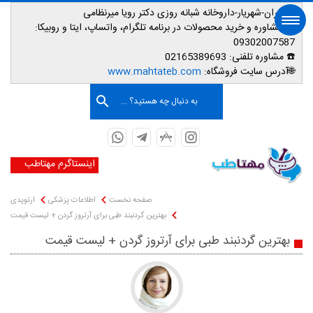
📌تهران-شهریار-داروخانه شبانه روزی دکتر رویا میرنظامی
📱
مشاوره و خرید محصولات در برنامه تلگرام، واتساپ، ایتا و روبیکا:
09302007587
☎️ مشاوره تلفنی:
02165389693
صفحه اصلی
🌐آدرس سایت فروشگاه:
www.mahtateb.com
به دنبال چه هستید؟ ...
اینستاگرم مهتاطب
صفحه نخست
اطلاعات پزشکی
ارتوپدی
بهترین گردنبند طبی برای آرتروز گردن + لیست قیمت
بهترین گردنبند طبی برای آرتروز گردن + لیست قیمت