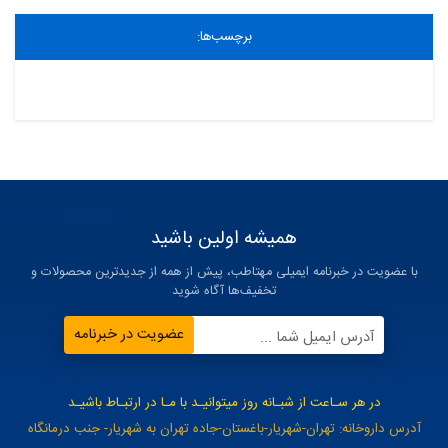
برچسب‌ها:
همیشه اولین باشید
با عضویت در خبرنامه ایمیلی مهتاطب، پیش از همه از جدیدترین محصولات و
تخفیف‌ها آگاه شوید
عضویت در خبرنامه
آدرس ایمیل شما ...
در هر سـاعت از شبـانه روز میتوانیـد با مـا در ارتبـاط باشیـد
آدرس داروخانه: تهران-شهریار-باغستان-جاده تهران به شهریار- جنب درمانگاه