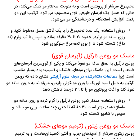
تخم‌مرغ سرشار از پروتئین است و به تقویت ساختار مو کمک می‌کند، در
حالی که عسل یک آبرسان طبیعی قوی محسوب می‌شود. ترکیب این دو
باعث افزایش استحکام و درخشندگی مو می‌شود
.
روش استفاده
:
یک عدد تخم‌مرغ را با یک قاشق عسل مخلوط کنید و
روی ساقه مو بزنید. حدود ۲۰ تا ۳۰ دقیقه بماند و سپس با آب ولرم (نه
داغ) شسته شود تا از بوی تخم‌مرغ جلوگیری شود
.
ماسک مو روغن نارگیل (آبرسان قوی)
روغن نارگیل به عمق ساقه مو نفوذ می‌کند و یکی از قوی‌ترین آبرسان‌های
طبیعی است. این ماسک برای موهای خشک و آسیب‌دیده بسیار مناسب
است زیرا
نشان داده که روغن
مطالعات منتشرشده در مجله علوم آرایشی
نارگیل به دلیل اسید لوریک با وزن مولکولی پایین، می‌تواند به درون ساقه مو
نفوذ کند و افت پروتئین مو را تا ۳۹ درصد کاهش دهد.
روش استفاده
:
مقدار کمی روغن نارگیل را گرم کرده و روی ساقه مو
ماساژ دهید. بهتر است ۳۰ دقیقه تا حتی چند ساعت روی مو بماند و
سپس با شامپو شسته شود
.
ماسک مو روغن زیتون (ترمیم موهای خشک)
روغن زیتون سرشار از اسیدهای چرب و آنتی‌اکسیدان‌هاست و به ترمیم