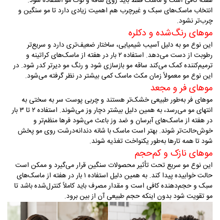
هفته کافی است و ماسک فقط باید روی ساقه و نوک مو استفاده شود.
انتخاب ماسک‌های سبک و غیرچرب هم اهمیت زیادی دارد تا مو سنگین و
چرب‌تر نشود
.
موهای رنگ‌شده و دکلره
این نوع مو به دلیل آسیب شیمیایی، ساختار ضعیف‌تری دارد و سریع‌تر
رطوبت از دست می‌دهد. استفاده ۲ بار در هفته از ماسک‌های کراتینه و
ترمیم‌کننده کمک می‌کند ساقه مو بازسازی شود و رنگ مو دیرتر کدر شود. در
این نوع مو معمولاً زمان مکث ماسک کمی بیشتر در نظر گرفته می‌شود
.
موهای فر و مجعد
موهای فر به‌طور طبیعی خشک‌تر هستند و چربی پوست سر به سختی به
انتهای مو می‌رسد، به همین دلیل بیشتر دچار وز می‌شوند. استفاده ۲ تا ۳ بار
در هفته از ماسک‌های آبرسان و ضد وز باعث می‌شود فرها منظم‌تر و
خوش‌حالت‌تر شوند. بهتر است ماسک با شانه دندانه‌درشت روی مو پخش
شود تا همه تارها به‌طور یکنواخت تغذیه شوند
.
موهای نازک و کم‌حجم
این نوع مو سریع تحت تأثیر محصولات سنگین قرار می‌گیرد و ممکن است
حالت خوابیده پیدا کند. به همین دلیل استفاده ۱ بار در هفته از ماسک‌های
سبک و حجم‌دهنده کافی است و مقدار مصرف باید کاملاً کنترل‌شده باشد تا
مو تقویت شود بدون اینکه حجم طبیعی آن از بین برود
.