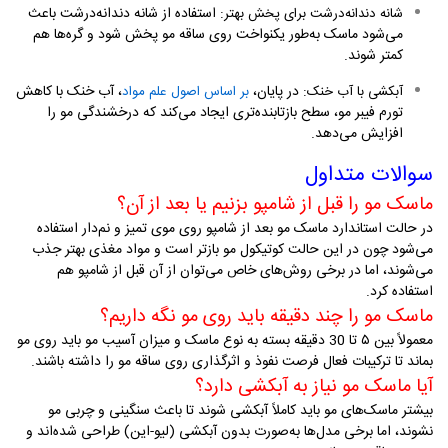
: استفاده از شانه دندانه‌درشت باعث
شانه دندانه‌درشت برای پخش بهتر
می‌شود ماسک به‌طور یکنواخت روی ساقه مو پخش شود و گره‌ها هم
کمتر شوند
.
: در پایان،
، آب خنک با کاهش
آبکشی با آب خنک
بر اساس اصول علم مواد
تورم فیبر مو، سطح بازتابنده‌تری ایجاد می‌کند که درخشندگی مو را
افزایش می‌دهد.
سوالات متداول
ماسک مو را قبل از شامپو بزنیم یا بعد از آن؟
در حالت استاندارد ماسک مو بعد از شامپو روی موی تمیز و نم‌دار استفاده
می‌شود چون در این حالت کوتیکول مو بازتر است و مواد مغذی بهتر جذب
می‌شوند، اما در برخی روش‌های خاص می‌توان از آن قبل از شامپو هم
استفاده کرد
.
ماسک مو را چند دقیقه باید روی مو نگه داریم؟
معمولاً بین ۵ تا 30 دقیقه بسته به نوع ماسک و میزان آسیب مو باید روی مو
بماند تا ترکیبات فعال فرصت نفوذ و اثرگذاری روی ساقه مو را داشته باشند
.
آیا ماسک مو نیاز به آبکشی دارد؟
بیشتر ماسک‌های مو باید کاملاً آبکشی شوند تا باعث سنگینی و چربی مو
نشوند، اما برخی مدل‌ها به‌صورت بدون آبکشی (لیو-این) طراحی شده‌اند و