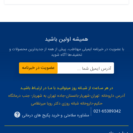
همیشه اولین باشید
با عضویت در خبرنامه ایمیلی مهتاطب، پیش از همه از جدیدترین محصولات و
تخفیف‌ها آگاه شوید
عضویت در خبرنامه
آدرس ایمیل شما ...
در هر سـاعت از شبـانه روز میتوانیـد با مـا در ارتبـاط باشیـد
آدرس داروخانه: تهران-شهریار-باغستان-جاده تهران به شهریار- جنب درمانگاه
حکیم-داروخانه شبانه روزی دکتر رویا میرنظامی
021-65389342
مشاوره سلامتی و خرید پکیج های درمانی