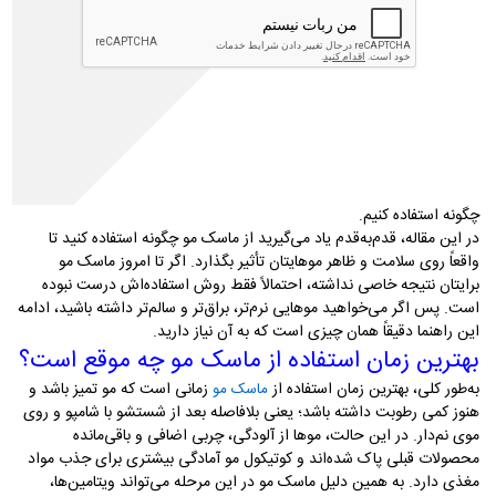
بازبینی و تأیید علمی: دکتر
رویا میرنظامی، داروساز
آخرین بروزرسانی: 20 خرداد ۱۴۰۵
این مطلب جنبه آموزشی و اطلاع‌رسانی دارد و جایگزین مشاوره،
تشخیص یا درمان پزشکی نیست. برای تشخیص دقیق و انتخاب درمان
مناسب، حتماً با پزشک یا داروساز مشورت کنید
اگر موهای خشک، وز، کدر یا آسیب‌دیده دارید، احتمالاً بارها برایتان پیش
آمده که بعد از خرید ماسک مو باز هم نتیجه دلخواهتان را نگرفته‌اید. خیلی‌ها
تصور می‌کنند فقط داشتن یک ماسک موی خوب کافی است، اما واقعیت این
است که نتیجه نهایی بیشتر از هر چیز به این بستگی دارد که از ماسک مو
چگونه استفاده کنیم
.
در این مقاله، قدم‌به‌قدم یاد می‌گیرید از ماسک مو چگونه استفاده کنید تا
واقعاً روی سلامت و ظاهر موهایتان تأثیر بگذارد. اگر تا امروز ماسک مو
برایتان نتیجه خاصی نداشته، احتمالاً فقط روش استفاده‌اش درست نبوده
است
.
پس اگر می‌خواهید موهایی نرم‌تر، براق‌تر و سالم‌تر داشته باشید، ادامه
این راهنما دقیقاً همان چیزی است که به آن نیاز دارید
.
بهترین زمان استفاده از ماسک مو چه موقع است؟
به‌طور کلی، بهترین زمان استفاده از
زمانی است که مو تمیز باشد و
ماسک مو
هنوز کمی رطوبت داشته باشد؛ یعنی بلافاصله بعد از شستشو با شامپو و روی
موی نم‌دار. در این حالت، موها از آلودگی، چربی اضافی و باقی‌مانده
محصولات قبلی پاک شده‌اند و کوتیکول مو آمادگی بیشتری برای جذب مواد
مغذی دارد. به همین دلیل ماسک مو در این مرحله می‌تواند ویتامین‌ها،