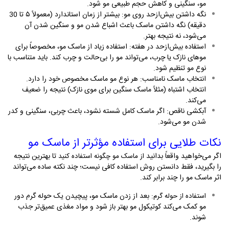
مو، سنگینی و کاهش حجم طبیعی مو شود
.
نگه داشتن بیش‌ازحد روی مو: بیشتر از زمان استاندارد (معمولاً ۵ تا 30
دقیقه) نگه داشتن ماسک باعث اشباع شدن مو و سنگین شدن آن
می‌شود، نه نتیجه بهتر
.
استفاده بیش‌ازحد در هفته: استفاده زیاد از ماسک مو، مخصوصاً برای
موهای نازک یا چرب، می‌تواند مو را بی‌حالت و چرب کند. باید متناسب با
نوع مو تنظیم شود
.
انتخاب ماسک نامناسب: هر نوع مو ماسک مخصوص خود را دارد.
انتخاب اشتباه (مثلاً ماسک سنگین برای موی نازک) نتیجه را ضعیف
می‌کند
.
آبکشی ناقص: اگر ماسک کامل شسته نشود، باعث چربی، سنگینی و کدر
شدن مو می‌شود.
نکات طلایی برای استفاده مؤثرتر از ماسک مو
اگر می‌خواهید واقعاً بدانید
تا بهترین نتیجه
از ماسک مو چگونه استفاده کنید
را بگیرید، فقط دانستن روش استفاده کافی نیست؛ چند نکته ساده می‌تواند
اثر ماسک مو را چند برابر کند
.
: بعد از زدن ماسک مو، پیچیدن یک حوله گرم دور
استفاده از حوله گرم
مو کمک می‌کند کوتیکول مو بهتر باز شود و مواد مغذی عمیق‌تر جذب
شوند
.