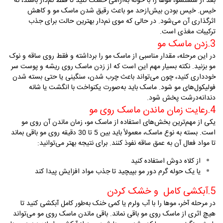
بعد از شستشو، موها را با حوله به‌آرامی خشک کنید تا فقط نم‌دار باشند، نه
خیس
.
خیس بودن بیش‌ازحد مو باعث رقیق شدن ماسک مو و کاهش
اثرگذاری آن می‌شود. در حالی که موی نم‌دار بهترین حالت برای جذب
ترکیبات مغذی است
.
3.
زدن ماسک مو
در این مرحله، مقدار مناسبی از ماسک مو را برداشته و فقط روی ساقه و نوک
مو بزنید
.
نکته بسیار مهم این است که از زدن ماسک روی ریشه و پوست سر
خودداری کنید، چون می‌تواند باعث چرب شدن، سنگینی یا حتی بسته شدن
فولیکول‌های مو شود
.
ماسک باید به‌صورت یکنواخت با انگشت یا شانه
دندانه‌درشت پخش شود
.
4.
رعایت زمان ماندن ماسک روی مو
یکی از مهم‌ترین بخش‌های استفاده از ماسک مو، زمان ماندن آن روی مو
است
.
بسته به نوع ماسک، معمولاً باید بین
روی مو باقی بماند
5
تا
30
دقیقه
تا مواد فعال آن به عمق ساقه نفوذ کنند
.
برای نتیجه بهتر می‌توانید
:
از کلاه دوش استفاده کنید
یا یک حوله گرم دور مو بپیچید تا جذب مواد افزایش پیدا کند
5.
آبکشی کامل و خشک کردن
در مرحله آخر، موها را با آب ولرم یا کمی خنک به‌طور کامل آبکشی کنید تا
هیچ اثری از ماسک روی مو باقی نماند
.
باقی ماندن ماسک روی مو می‌تواند