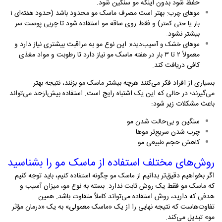
حفظ شود بدون اینکه مو سنگین شود
.
بهتر است مصرف ماسک مو محدود باشد (حدود
موهای چرب
:
هفته‌ای
۱
)
و فقط روی ساقه مو استفاده شود تا چربی پوست سر
بار یا حتی کمتر
بیشتر نشود
.
این نوع مو به مراقبت بیشتری نیاز دارد و
موهای خشک و آسیب‌دیده
:
معمولاً
ماسک مو نیاز دارد تا رطوبت و مواد مغذی
۲
تا
۳
بار در هفته
کافی دریافت کند
.
بسیاری از افراد فکر می‌کنند هرچه بیشتر ماسک مو بزنند، نتیجه بهتر
می‌گیرند؛ در حالی که این یک اشتباه رایج است. استفاده بیش‌ازحد می‌تواند
باعث مشکلات زیر شود
:
سنگین و بی‌حالت شدن مو
چرب شدن سریع‌تر موها
کاهش حجم طبیعی مو
روش‌های مختلف استفاده از ماسک مو را بشناسید
اگر بخواهیم دقیق‌تر بدانیم
، باید توجه کنیم
از ماسک مو چگونه استفاده کنیم
که ماسک مو فقط یک روش ثابت ندارد. بسته به نوع مو، میزان آسیب و
هدفی که دارید، روش استفاده می‌تواند کاملاً متفاوت باشد. همین
تفاوت‌هاست که نتیجه نهایی را از یک «ماسک معمولی» به یک «درمان مؤثر
مو» تبدیل می‌کند
.