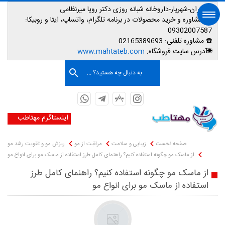
📌تهران-شهریار-داروخانه شبانه روزی دکتر رویا میرنظامی
📱
مشاوره و خرید محصولات در برنامه تلگرام، واتساپ، ایتا و روبیکا:
09302007587
☎️ مشاوره تلفنی:
02165389693
صفحه اصلی
🌐آدرس سایت فروشگاه:
www.mahtateb.com
به دنبال چه هستید؟ ...
اینستاگرم مهتاطب
صفحه نخست
زیبایی و سلامت
مراقبت از مو
ریزش مو و تقویت رشد مو
از ماسک مو چگونه استفاده کنیم؟ راهنمای کامل طرز استفاده از ماسک مو برای انواع مو
از ماسک مو چگونه استفاده کنیم؟ راهنمای کامل طرز
استفاده از ماسک مو برای انواع مو