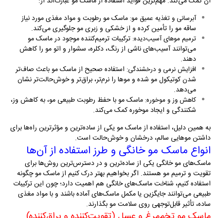
آن کمک می‌کند. مهم‌ترین فواید استفاده از ماسک مو عبارت‌اند از
:
ماسک مو رطوبت و مواد مغذی مورد نیاز
آبرسانی و تغذیه عمیق مو
:
ساقه مو را تأمین کرده و از خشکی و زبری مو جلوگیری می‌کند
.
ترکیبات ترمیم‌کننده موجود در ماسک مو
ترمیم موهای آسیب‌دیده
:
می‌توانند آسیب‌های ناشی از رنگ، دکلره، سشوار و اتو مو را کاهش
دهند
.
استفاده صحیح از ماسک مو باعث صاف‌تر
افزایش نرمی و درخشندگی
:
شدن کوتیکول مو شده و موها را نرم‌تر، براق‌تر و خوش‌حالت‌تر نشان
می‌دهد
.
ماسک مو با حفظ رطوبت طبیعی مو، به کاهش وز،
کاهش وز و موخوره
:
شکنندگی و ایجاد موخوره کمک می‌کند
.
به همین دلیل، استفاده از ماسک مو یکی از ساده‌ترین و مؤثرترین راه‌ها برای
داشتن موهایی سالم، درخشان و خوش‌حالت است
.
انواع ماسک مو خانگی و طرز استفاده از آن‌ها
ماسک‌های مو خانگی یکی از ساده‌ترین و در دسترس‌ترین روش‌ها برای
تقویت و ترمیم مو هستند. اگر بخواهیم بهتر درک کنیم از ماسک مو چگونه
استفاده کنیم، شناخت ماسک‌های خانگی هم اهمیت دارد؛ چون این ترکیبات
طبیعی می‌توانند جایگزین یا مکمل ماسک‌های آماده باشند و با مواد مغذی
ساده، تأثیر قابل‌توجهی روی سلامت مو بگذارند
.
ماسک مو تخم‌مرغ و عسل (تقویت‌کننده و براق‌کننده)