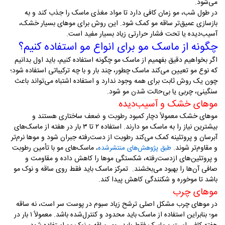
می‌شود
.
در طول شب، مو زمان کافی دارد تا مواد مغذی ماسک را جذب کند و به
بازسازی عمیق‌تر ساقه مو کمک شود. این روش برای موهای بسیار خشک،
آسیب‌دیده یا تحت فشار حرارتی زیاد بسیار مفید است
.
چگونه از ماسک مو برای انواع مو استفاده کنیم؟
اگر بخواهیم دقیق بفهمیم از ماسک مو چگونه استفاده کنیم، باید اول بدانیم
که نوع مو تعیین می‌کند ماسک چطور، چند بار و با چه ترکیباتی استفاده شود؛
چون یک روش ثابت برای همه وجود ندارد و استفاده اشتباه می‌تواند باعث
سنگینی، چربی یا بی‌حالت شدن مو شود
.
موهای خشک و آسیب‌دیده
موهای خشک معمولاً دچار کمبود رطوبت و ضعف ساختاری هستند و
بیشترین نیاز را به ماسک مو دارند. استفاده ۲ تا ۳ بار در هفته از ماسک‌های
آبرسان و پروتئینه کمک می‌کند رطوبت از دست‌رفته جبران شود و موها نرم‌تر
و مقاوم‌تر شوند.
ماسک‌های مو با تأمین رطوبت
طبق پژوهش‌های منتشرشده
،
و پروتئین‌های ازدست‌رفته، شکستگی موها را کاهش داده و مقاومت و
صافی آن‌ها را بهبود می‌بخشند. تمرکز ماسک باید فقط روی ساقه و نوک مو
باشد تا موخوره و شکنندگی کاهش پیدا کند
.
موهای چرب
در موهای چرب مشکل اصلی ترشح زیاد سبوم در پوست سر است، نه ساقه
مو؛ بنابراین استفاده از ماسک باید محدود و کنترل‌شده باشد. معمولاً ۱ بار در