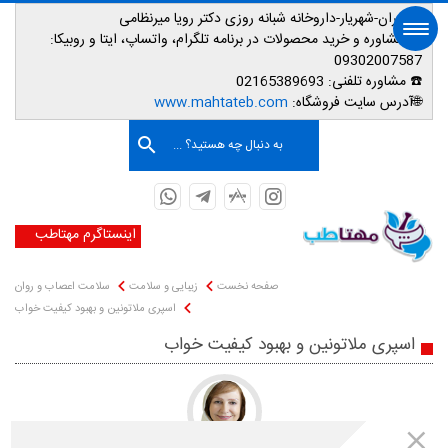
📌تهران-شهریار-داروخانه شبانه روزی دکتر رویا میرنظامی
📱
مشاوره و خرید محصولات در برنامه تلگرام، واتساپ، ایتا و روبیکا:
09302007587
☎️ مشاوره تلفنی:
02165389693
صفحه اصلی
🌐آدرس سایت فروشگاه:
www.mahtateb.com
به دنبال چه هستید؟ ...
اینستاگرم مهتاطب
صفحه نخست
زیبایی و سلامت
سلامت اعصاب و روان
اسپری ملاتونین و بهبود کیفیت خواب
اسپری ملاتونین و بهبود کیفیت خواب