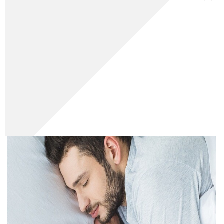
دکتر رویا میرنظامی
20
1403
11
0
0