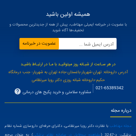
همیشه اولین باشید
با عضویت در خبرنامه ایمیلی مهتاطب، پیش از همه از جدیدترین محصولات و
تخفیف‌ها آگاه شوید
عضویت در خبرنامه
آدرس ایمیل شما ...
در هر سـاعت از شبـانه روز میتوانیـد با مـا در ارتبـاط باشیـد
آدرس داروخانه: تهران-شهریار-باغستان-جاده تهران به شهریار- جنب درمانگاه
حکیم-داروخانه شبانه روزی دکتر رویا میرنظامی
021-65389342
مشاوره سلامتی و خرید پکیج های درمانی
درباره مجله