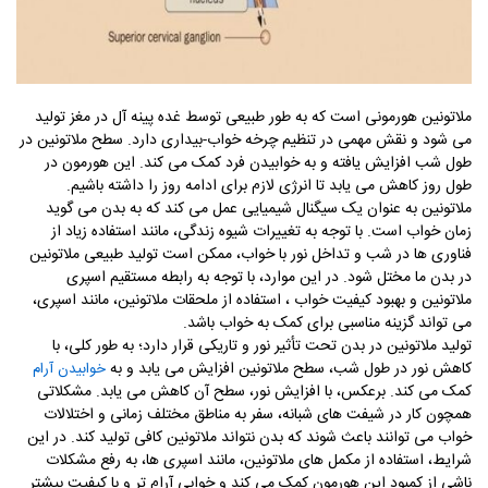
ملاتونین هورمونی است که به طور طبیعی توسط غده پینه آل در مغز تولید
می شود و نقش مهمی در تنظیم چرخه خواب-بیداری دارد. سطح ملاتونین در
طول شب افزایش یافته و به خوابیدن فرد کمک می کند. این هورمون در
طول روز کاهش می یابد تا انرژی لازم برای ادامه روز را داشته باشیم.
ملاتونین به عنوان یک سیگنال شیمیایی عمل می کند که به بدن می گوید
زمان خواب است. با توجه به تغییرات شیوه زندگی، مانند استفاده زیاد از
فناوری ها در شب و تداخل نور با خواب، ممکن است تولید طبیعی ملاتونین
در بدن ما مختل شود. در این موارد، با توجه به رابطه مستقیم اسپری
ملاتونین و بهبود کیفیت خواب ، استفاده از ملحقات ملاتونین، مانند اسپری،
می تواند گزینه مناسبی برای کمک به خواب باشد
.
تولید ملاتونین در بدن تحت تأثیر نور و تاریکی قرار دارد؛ به طور کلی، با
کاهش نور در طول شب، سطح ملاتونین افزایش می یابد و به
خوابیدن آرام
کمک می کند. برعکس، با افزایش نور، سطح آن کاهش می یابد. مشکلاتی
همچون کار در شیفت های شبانه، سفر به مناطق مختلف زمانی و اختلالات
خواب می توانند باعث شوند که بدن نتواند ملاتونین کافی تولید کند. در این
شرایط، استفاده از مکمل های ملاتونین، مانند اسپری ها، به رفع مشکلات
ناشی از کمبود این هورمون کمک می کند و خوابی آرام تر و با کیفیت بیشتر