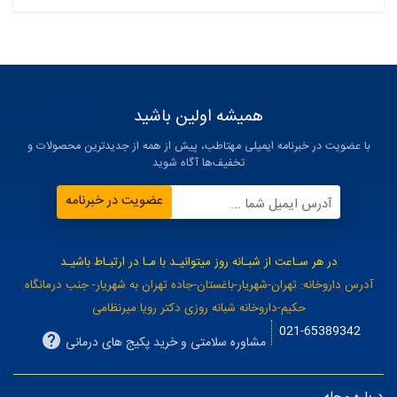
همیشه اولین باشید
با عضویت در خبرنامه ایمیلی مهتاطب، پیش از همه از جدیدترین محصولات و
تخفیف‌ها آگاه شوید
عضویت در خبرنامه
آدرس ایمیل شما ...
در هر سـاعت از شبـانه روز میتوانیـد با مـا در ارتبـاط باشیـد
آدرس داروخانه: تهران-شهریار-باغستان-جاده تهران به شهریار- جنب درمانگاه
حکیم-داروخانه شبانه روزی دکتر رویا میرنظامی
021-65389342
مشاوره سلامتی و خرید پکیج های درمانی