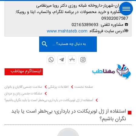
📌تهران-شهریار-داروخانه شبانه روزی دکتر رویا میرنظامی
📱
مشاوره و خرید محصولات در برنامه تلگرام، واتساپ، ایتا و روبیکا:
09302007587
☎️ مشاوره تلفنی:
02165389693
صفحه اصلی
🌐آدرس سایت فروشگاه:
www.mahtateb.com
به دنبال چه هستید؟ ...
اینستاگرم مهتاطب
صفحه نخست
اطلاعات پزشکی
سلامت جنسی آقایان و بانوان
مشکلات جنسی زنان و مردان
استفاده از ژل لوبریکانت در بارداری؛ بی‌خطر است یا باید نگران باشیم؟
استفاده از ژل لوبریکانت در بارداری؛ بی‌خطر است یا باید
نگران باشیم؟