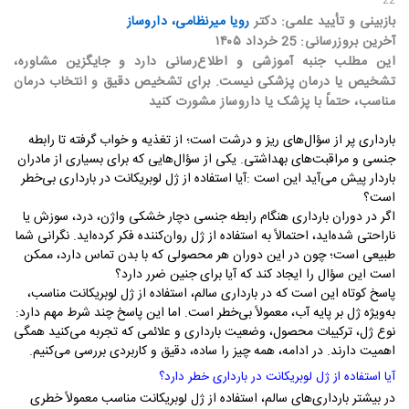
بازبینی و تأیید علمی: دکتر
رویا میرنظامی، داروساز
آخرین بروزرسانی: 25 خرداد ۱۴۰۵
این مطلب جنبه آموزشی و اطلاع‌رسانی دارد و جایگزین مشاوره،
تشخیص یا درمان پزشکی نیست. برای تشخیص دقیق و انتخاب درمان
مناسب، حتماً با پزشک یا داروساز مشورت کنید
بارداری پر از سؤال‌های ریز و درشت است؛ از تغذیه و خواب گرفته تا رابطه
جنسی و مراقبت‌های بهداشتی. یکی از سؤال‌هایی که برای بسیاری از مادران
باردار پیش می‌آید این است
:
آیا استفاده از ژل لوبریکانت در بارداری بی‌خطر
است؟
اگر در دوران بارداری هنگام رابطه جنسی دچار خشکی واژن، درد، سوزش یا
ناراحتی شده‌اید، احتمالاً به استفاده از ژل روان‌کننده فکر کرده‌اید. نگرانی شما
طبیعی است؛ چون در این دوران هر محصولی که با بدن تماس دارد، ممکن
است این سؤال را ایجاد کند که آیا برای جنین ضرر دارد؟
پاسخ کوتاه این است که
در بارداری سالم، استفاده از ژل لوبریکانت مناسب،
به‌ویژه ژل بر پایه آب، معمولاً بی‌خطر است
.
اما این پاسخ چند شرط مهم دارد:
نوع ژل، ترکیبات محصول، وضعیت بارداری و علائمی که تجربه می‌کنید همگی
اهمیت دارند
.
در ادامه، همه چیز را ساده، دقیق و کاربردی بررسی می‌کنیم
.
آیا استفاده از ژل لوبریکانت در بارداری خطر دارد؟
در بیشتر بارداری‌های سالم، استفاده از ژل لوبریکانت مناسب معمولاً خطری