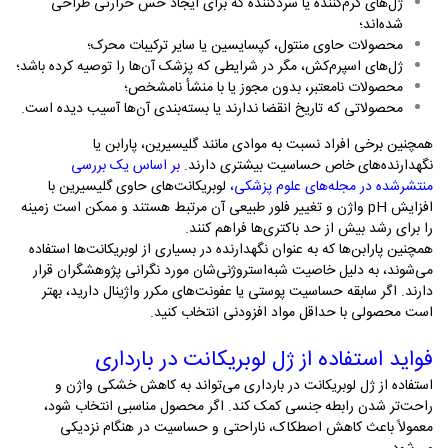
ژل‌های گرم‌کننده یا سردکننده که برای ایجاد حس حرارتی طراحی
شده‌اند؛
محصولات حاوی منتول، کپسایسین یا سایر ترکیبات محرک؛
ژل‌های اسپرم‌کش، مگر در شرایطی که پزشک آن‌ها را توصیه کرده باشد؛
محصولات نامعتبر، بدون مجوز یا با منشأ نامشخص؛
محصولاتی که تاریخ انقضا ندارند یا بسته‌بندی آن‌ها آسیب دیده است
.
همچنین برخی افراد نسبت به موادی مانند گلیسیرین، پارابن یا
نگهدارنده‌های خاص حساسیت بیشتری دارند.
بر اساس یک بررسی
منتشرشده در مجله‌های علوم پزشکی
،
لوبریکانت‌های حاوی گلیسیرین با
افزایش
pH
واژن و تغییر فلور طبیعی آن مرتبط هستند و ممکن است زمینه
را برای رشد بیش از حد باکتری‌ها فراهم کنند.
همچنین پارابن‌ها که به عنوان نگهدارنده در بسیاری از لوبریکانت‌ها استفاده
می‌شوند، به دلیل خاصیت شبه‌استروژنی‌شان مورد نگرانی پژوهشگران قرار
دارند
.
اگر سابقه حساسیت پوستی یا عفونت‌های مکرر واژینال دارید، بهتر
است محصولی با حداقل مواد افزودنی انتخاب کنید
.
فواید استفاده از ژل لوبریکانت در بارداری
استفاده از ژل لوبریکانت در بارداری می‌تواند به کاهش خشکی واژن و
راحت‌تر شدن رابطه جنسی کمک کند. اگر محصول مناسبی انتخاب شود،
معمولاً باعث کاهش اصطکاک، ناراحتی و حساسیت در هنگام نزدیکی